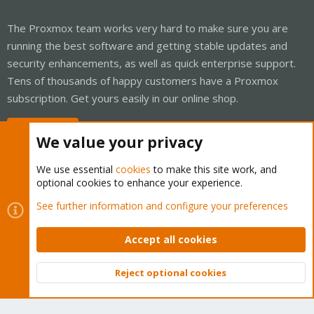
The Proxmox team works very hard to make sure you are
running the best software and getting stable updates and
security enhancements, as well as quick enterprise support.
Tens of thousands of happy customers have a Proxmox
subscription. Get yours easily in our online shop.
Buy now!
We value your privacy
We use essential
cookies
to make this site work, and
optional cookies to enhance your experience.
Cookies
Proxmox Support Forum - Light Mode
See further information and configure your preferences
Contact us
Terms and rules
Privacy policy
Help
Home
R
S
Accept all cookies
S
®
Community platform by XenForo
© 2010-2026 XenForo Ltd.
Reject optional cookies
Top
Bott