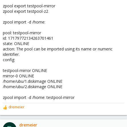
zpool export testpool-mirror
zpool export testpool-z2
zpool import -d /home:
pool: testpool-mirror
id: 17179772134263701461
state: ONLINE
action: The pool can be imported using its name or numeric
identifier.
config:
testpool-mirror ONLINE
mirror-0 ONLINE
/home/ubu/1.diskimage ONLINE
/home/ubu/2.diskimage ONLINE
zpool import -d /home: testpool-mirror
dremeier
R
e
a
c
dremeier