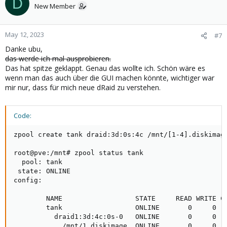
D
t
New Member
i
o
n
May 12, 2023
#7
s
Danke ubu,
:
das werde ich mal ausprobieren.
Das hat spitze geklappt. Genau das wollte ich. Schön wäre es
wenn man das auch über die GUI machen könnte, wichtiger war
mir nur, dass für mich neue dRaid zu verstehen.
Code:
zpool create tank draid:3d:0s:4c /mnt/[1-4].diskimage
root@pve:/mnt# zpool status tank

  pool: tank

 state: ONLINE

config:

        NAME                  STATE     READ WRITE CK
        tank                  ONLINE       0     0   
          draid1:3d:4c:0s-0   ONLINE       0     0   
            /mnt/1.diskimage  ONLINE       0     0   