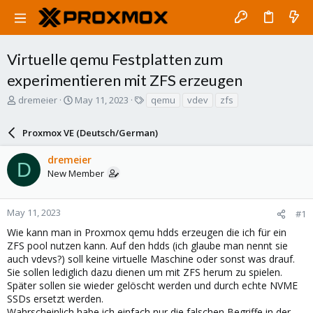
Virtuelle qemu Festplatten zum
experimentieren mit ZFS erzeugen
T
S
T
dremeier
May 11, 2023
qemu
vdev
zfs
h
t
a
r
a
g
Proxmox VE (Deutsch/German)
e
r
s
a
t
dremeier
d
d
D
New Member
s
a
t
t
a
e
r
May 11, 2023
#1
t
Wie kann man in Proxmox qemu hdds erzeugen die ich für ein
e
ZFS pool nutzen kann. Auf den hdds (ich glaube man nennt sie
r
auch vdevs?) soll keine virtuelle Maschine oder sonst was drauf.
Sie sollen lediglich dazu dienen um mit ZFS herum zu spielen.
Später sollen sie wieder gelöscht werden und durch echte NVME
SSDs ersetzt werden.
Wahrscheinlich habe ich einfach nur die falschen Begriffe in der