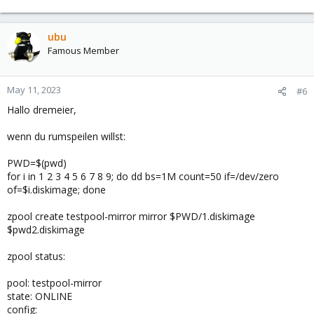
e
a
c
ubu
t
Famous Member
i
o
n
May 11, 2023
#6
s
Hallo dremeier,
:
wenn du rumspeilen willst:
PWD=$(pwd)
for i in 1 2 3 4 5 6 7 8 9; do dd bs=1M count=50 if=/dev/zero
of=$i.diskimage; done
zpool create testpool-mirror mirror $PWD/1.diskimage
$pwd2.diskimage
zpool status:
pool: testpool-mirror
state: ONLINE
config: