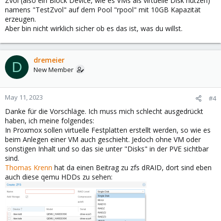
Zvol (also ein Block Device, wie es VMs als virtuelle Disk nutzen)
namens "TestZvol" auf dem Pool "rpool" mit 10GB Kapazität
erzeugen.
Aber bin nicht wirklich sicher ob es das ist, was du willst.
dremeier
D
New Member
May 11, 2023
#4
Danke für die Vorschläge. Ich muss mich schlecht ausgedrückt
haben, ich meine folgendes:
In Proxmox sollen virtuelle Festplatten erstellt werden, so wie es
beim Anlegen einer VM auch geschieht. Jedoch ohne VM oder
sonstigen Inhalt und so das sie unter "Disks" in der PVE sichtbar
sind.
Thomas Krenn
hat da einen Beitrag zu zfs dRAID, dort sind eben
auch diese qemu HDDs zu sehen: