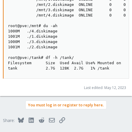
            /mnt/2.diskimage  ONLINE       0     0   
            /mnt/3.diskimage  ONLINE       0     0   
            /mnt/4.diskimage  ONLINE       0     0   
root@pve:/mnt# du -ah

1000M   ./4.diskimage

1001M   ./1.diskimage

1000M   ./3.diskimage

1001M   ./2.diskimage

root@pve:/tank# df -h /tank/

Filesystem      Size  Used Avail Use% Mounted on

tank            2.7G  128K  2.7G   1% /tank
Last edited:
May 12, 2023
You must log in or register to reply here.
Bluesky
LinkedIn
Reddit
Email
Link
Share: