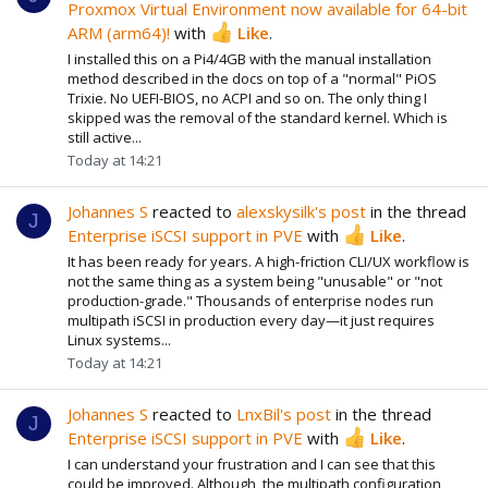
Proxmox Virtual Environment now available for 64-bit
ARM (arm64)!
with
Like
.
I installed this on a Pi4/4GB with the manual installation
method described in the docs on top of a "normal" PiOS
Trixie. No UEFI-BIOS, no ACPI and so on. The only thing I
skipped was the removal of the standard kernel. Which is
still active...
Today at 14:21
Johannes S
reacted to
alexskysilk's post
in the thread
J
Enterprise iSCSI support in PVE
with
Like
.
It has been ready for years. A high-friction CLI/UX workflow is
not the same thing as a system being "unusable" or "not
production-grade." Thousands of enterprise nodes run
multipath iSCSI in production every day—it just requires
Linux systems...
Today at 14:21
Johannes S
reacted to
LnxBil's post
in the thread
J
Enterprise iSCSI support in PVE
with
Like
.
I can understand your frustration and I can see that this
could be improved. Although, the multipath configuration