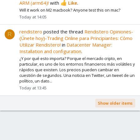
ARM (arm64)!
with
Like
.
Will it work on M2 macbook? Anyone test this on mac?
Today at 14:05
rendistero
posted the thread
Rendistero Opiniones-
R
{Únete hoy}-Trading Online para Principiantes: Cómo
Utilizar Rendistero!
in
Datacenter Manager:
Installation and configuration
.
¿Y por qué esto importa? Porque el mercado cripto, en
particular, es uno de los entornos financieros más volátiles y
rápidos que existen. Los precios pueden cambiar en
cuestión de segundos. Una noticia en Twitter, un tweet de un
político, un dato...
Today at 13:45
Show older items