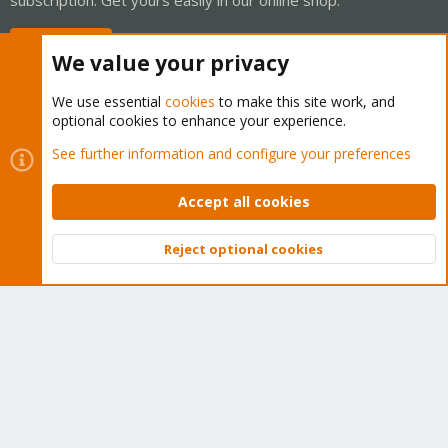
Buy now!
We value your privacy
We use essential
cookies
to make this site work, and
optional cookies to enhance your experience.
Cookies
Proxmox Support Forum - Light Mode
See further information and configure your preferences
Contact us
Terms and rules
Privacy policy
Help
Home
R
S
Accept all cookies
S
®
Community platform by XenForo
© 2010-2026 XenForo Ltd.
Reject optional cookies
Top
Bott