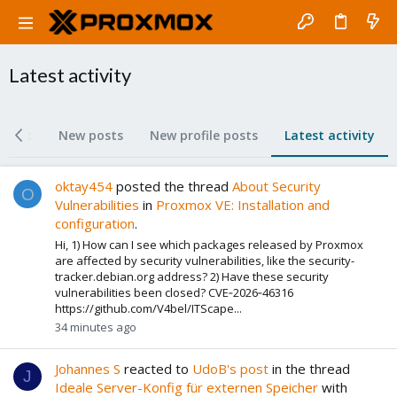
Latest activity
ntent
New posts
New profile posts
Latest activity
oktay454
posted the thread
About Security
O
Vulnerabilities
in
Proxmox VE: Installation and
configuration
.
Hi, 1) How can I see which packages released by Proxmox
are affected by security vulnerabilities, like the security-
tracker.debian.org address? 2) Have these security
vulnerabilities been closed? CVE‑2026‑46316
https://github.com/V4bel/ITScape...
34 minutes ago
Johannes S
reacted to
UdoB's post
in the thread
J
Ideale Server-Konfig für externen Speicher
with