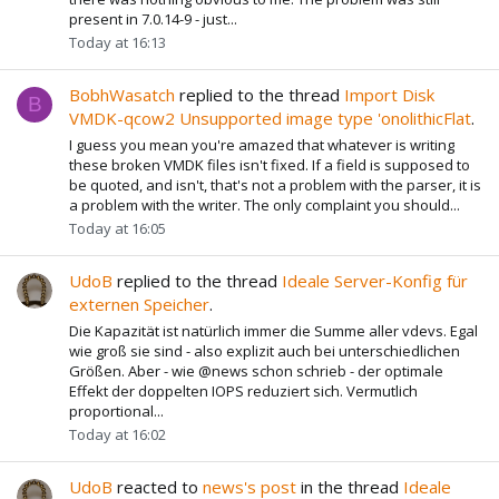
present in 7.0.14-9 - just...
Today at 16:13
BobhWasatch
replied to the thread
Import Disk
B
VMDK-qcow2 Unsupported image type 'onolithicFlat
.
I guess you mean you're amazed that whatever is writing
these broken VMDK files isn't fixed. If a field is supposed to
be quoted, and isn't, that's not a problem with the parser, it is
a problem with the writer. The only complaint you should...
Today at 16:05
UdoB
replied to the thread
Ideale Server-Konfig für
externen Speicher
.
Die Kapazität ist natürlich immer die Summe aller vdevs. Egal
wie groß sie sind - also explizit auch bei unterschiedlichen
Größen. Aber - wie @news schon schrieb - der optimale
Effekt der doppelten IOPS reduziert sich. Vermutlich
proportional...
Today at 16:02
UdoB
reacted to
news's post
in the thread
Ideale