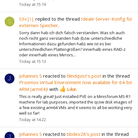
Today at 15:19
S3v|\|
replied to the thread
Ideale Server-Konfig für
S
externen Speicher
.
Sorry dann hab ich dich falsch verstanden. Was ich auch
noch nicht ganz verstanden hab (bzw. unterschiedliche
Informationen dazu gefunden hab): wie ist es bei
unterschiedlichen Plattengrößen? innerhalb eines RAID-z
oder innerhalb eines Mirrors...
Today at 15:13
Johannes S
reacted to
hlindqvist's post
in the thread
J
Proxmox Virtual Environment now available for 64-bit
ARM (arm64)!
with
Like
.
This is really great! Just installed PVE on a Minisforum MS-R1
machine for lab purposes, imported the qcow disk images of
a few existing arm64 VMs and it seems to all be working very
well so far!
Today at 14:22
Johannes S
reacted to
bbdev26's post
in the thread
J