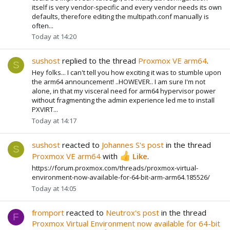
itself is very vendor-specific and every vendor needs its own
defaults, therefore editing the multipath.conf manually is
often...
Today at 14:20
sushost
replied to the thread
Proxmox VE arm64
.
S
Hey folks... I can't tell you how exciting it was to stumble upon
the arm64 announcement! ..HOWEVER.. I am sure I'm not
alone, in that my visceral need for arm64 hypervisor power
without fragmenting the admin experience led me to install
PXVIRT...
Today at 14:17
sushost
reacted to
Johannes S's post
in the thread
S
Proxmox VE arm64
with
Like
.
https://forum.proxmox.com/threads/proxmox-virtual-
environment-now-available-for-64-bit-arm-arm64.185526/
Today at 14:05
fromport
reacted to
Neutrox's post
in the thread
F
Proxmox Virtual Environment now available for 64-bit