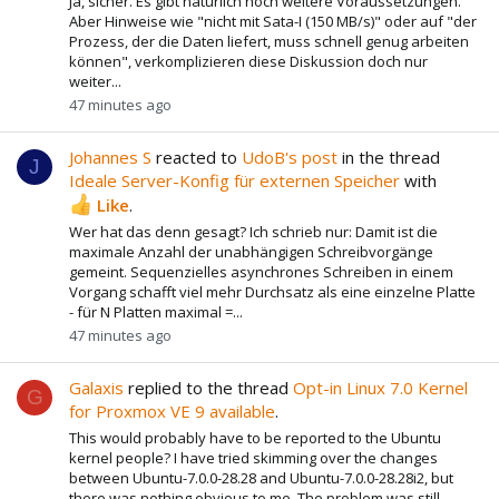
Ja, sicher. Es gibt natürlich noch weitere Voraussetzungen.
Aber Hinweise wie "nicht mit Sata-I (150 MB/s)" oder auf "der
Prozess, der die Daten liefert, muss schnell genug arbeiten
können", verkomplizieren diese Diskussion doch nur
weiter...
47 minutes ago
Johannes S
reacted to
UdoB's post
in the thread
J
Ideale Server-Konfig für externen Speicher
with
Like
.
Wer hat das denn gesagt? Ich schrieb nur: Damit ist die
maximale Anzahl der unabhängigen Schreibvorgänge
gemeint. Sequenzielles asynchrones Schreiben in einem
Vorgang schafft viel mehr Durchsatz als eine einzelne Platte
- für N Platten maximal =...
47 minutes ago
Galaxis
replied to the thread
Opt-in Linux 7.0 Kernel
G
for Proxmox VE 9 available
.
This would probably have to be reported to the Ubuntu
kernel people? I have tried skimming over the changes
between Ubuntu-7.0.0-28.28 and Ubuntu-7.0.0-28.28i2, but
there was nothing obvious to me. The problem was still