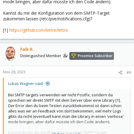
mode bringen, aber dafür müsste ich den Code ändern).
Kannst du mir die Konfiguration von dem SMTP-Target
zukommen lassen (/etc/pve/notifications.cfg)?
[1]
https://github.com/lettre/lettre
Falk R.
Distinguished Member
Proxmox Subscriber
Nov 28, 2023
#9
Lukas Wagner said:
Bei SMTP targets verwenden wir nicht Postfix, sondern da
sprechen wir direkt SMTP mit dem Server über eine Library [1].
Der Error den du beim Testen zurückbekommst ist dann schon
alles was wir an Feedback von dort bekommen, viel mehr Logs
gibts da nicht (eventuell kann man die Library in einen 'verbose'
mode bringen, aber dafür müsste ich den Code ändern).
Kannst du mir die Konfiguration von dem SMTP-Target