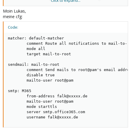
Click to expand...
zukommen lassen (/etc/pve/notifications.cfg)?
Moin Lukas,
[1]
https://github.com/lettre/lettre
meine cfg:
Code:
matcher: default-matcher

        comment Route all notifications to mail-to-ro
        mode all

        target mail-to-root

sendmail: mail-to-root

        comment Send mails to root@pam's email addres
        disable true

        mailto-user root@pam

smtp: M365

        from-address falk@xxxxx.de

        mailto-user root@pam

        mode starttls

        server smtp.office365.com

        username falk@xxxxx.de