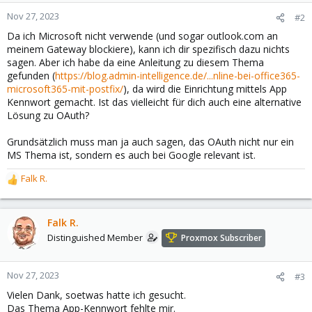
Nov 27, 2023
#2
Da ich Microsoft nicht verwende (und sogar outlook.com an
meinem Gateway blockiere), kann ich dir spezifisch dazu nichts
sagen. Aber ich habe da eine Anleitung zu diesem Thema
gefunden (
https://blog.admin-intelligence.de/...nline-bei-office365-
microsoft365-mit-postfix/
), da wird die Einrichtung mittels App
Kennwort gemacht. Ist das vielleicht für dich auch eine alternative
Lösung zu OAuth?
Grundsätzlich muss man ja auch sagen, das OAuth nicht nur ein
MS Thema ist, sondern es auch bei Google relevant ist.
Falk R.
R
e
a
c
Falk R.
t
Distinguished Member
Proxmox Subscriber
i
o
n
Nov 27, 2023
#3
s
Vielen Dank, soetwas hatte ich gesucht.
:
Das Thema App-Kennwort fehlte mir.