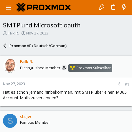
SMTP und Microsoft oauth
T
S
Falk R.
Nov 27, 2023
h
t
r
a
Proxmox VE (Deutsch/German)
e
r
a
t
d
d
Falk R.
s
a
Distinguished Member
Proxmox Subscriber
t
t
a
e
r
Nov 27, 2023
#1
t
e
Hat es schon jemand hinbekommen, mit SMTP über einen M365
r
Account Mails zu versenden?
sb-jw
S
Famous Member