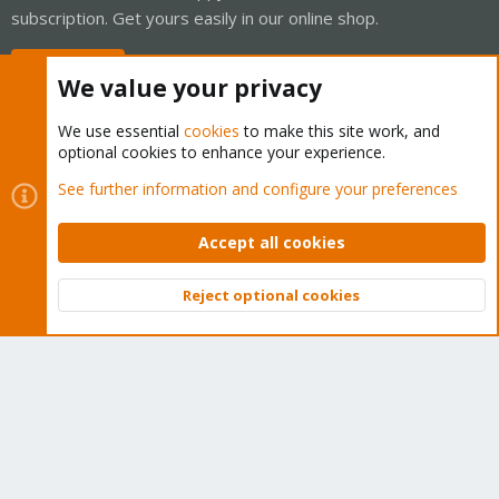
subscription. Get yours easily in our online shop.
Buy now!
We value your privacy
We use essential
cookies
to make this site work, and
optional cookies to enhance your experience.
Cookies
Proxmox Support Forum - Light Mode
See further information and configure your preferences
Contact us
Terms and rules
Privacy policy
Help
Home
R
S
Accept all cookies
S
®
Community platform by XenForo
© 2010-2026 XenForo Ltd.
Reject optional cookies
Top
Bott