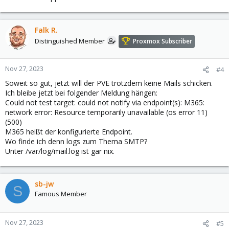
Falk R.
Distinguished Member
Proxmox Subscriber
Nov 27, 2023
#4
Soweit so gut, jetzt will der PVE trotzdem keine Mails schicken.
Ich bleibe jetzt bei folgender Meldung hängen:
Could not test target: could not notify via endpoint(s): M365:
network error: Resource temporarily unavailable (os error 11)
(500)
M365 heißt der konfigurierte Endpoint.
Wo finde ich denn logs zum Thema SMTP?
Unter /var/log/mail.log ist gar nix.
sb-jw
S
Famous Member
Nov 27, 2023
#5