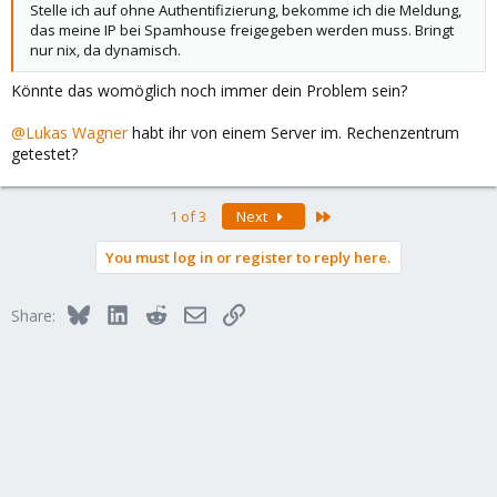
Stelle ich auf ohne Authentifizierung, bekomme ich die Meldung,
das meine IP bei Spamhouse freigegeben werden muss. Bringt
nur nix, da dynamisch.
Könnte das womöglich noch immer dein Problem sein?
@Lukas Wagner
habt ihr von einem Server im. Rechenzentrum
getestet?
Last
1 of 3
Next
You must log in or register to reply here.
Bluesky
LinkedIn
Reddit
Email
Link
Share: