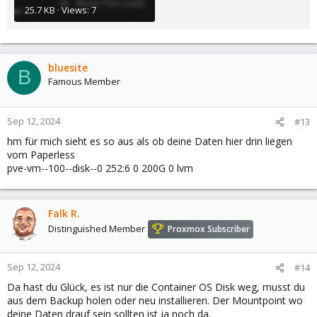
25.7 KB · Views: 7
bluesite
B
Famous Member
Sep 12, 2024
#13
hm für mich sieht es so aus als ob deine Daten hier drin liegen
vom Paperless
pve-vm--100--disk--0 252:6 0 200G 0 lvm
Falk R.
Distinguished Member
Proxmox Subscriber
Sep 12, 2024
#14
Da hast du Glück, es ist nur die Container OS Disk weg, musst du
aus dem Backup holen oder neu installieren. Der Mountpoint wo
deine Daten drauf sein sollten ist ja noch da.