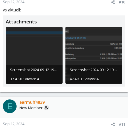
Sep 12, 2024
#10
vs aktuell:
Attachments
Screenshot 2024-09-12 194444.png
Screenshot 2024-09-12 194354.png
37.4 KB · Views: 4
47.4 KB · Views: 4
earmuff4839
E
New Member
Sep 12, 2024
#11