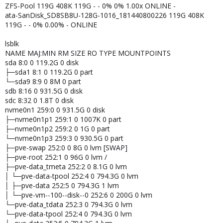
ZFS-Pool 119G 408K 119G - - 0% 0% 1.00x ONLINE -
ata-SanDisk_SD8SB8U-128G-1016_181440800226 119G 408K
119G - - 0% 0.00% - ONLINE
lsblk
NAME MAJ:MIN RM SIZE RO TYPE MOUNTPOINTS
sda 8:0 0 119.2G 0 disk
├─sda1 8:1 0 119.2G 0 part
└─sda9 8:9 0 8M 0 part
sdb 8:16 0 931.5G 0 disk
sdc 8:32 0 1.8T 0 disk
nvme0n1 259:0 0 931.5G 0 disk
├─nvme0n1p1 259:1 0 1007K 0 part
├─nvme0n1p2 259:2 0 1G 0 part
└─nvme0n1p3 259:3 0 930.5G 0 part
├─pve-swap 252:0 0 8G 0 lvm [SWAP]
├─pve-root 252:1 0 96G 0 lvm /
├─pve-data_tmeta 252:2 0 8.1G 0 lvm
│ └─pve-data-tpool 252:4 0 794.3G 0 lvm
│ ├─pve-data 252:5 0 794.3G 1 lvm
│ └─pve-vm--100--disk--0 252:6 0 200G 0 lvm
└─pve-data_tdata 252:3 0 794.3G 0 lvm
└─pve-data-tpool 252:4 0 794.3G 0 lvm