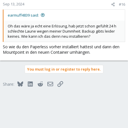
Sep 13, 2024
#16
earmuff4839 said:
Oh das wäre ja echt eine Erlösung, hab jetzt schon gefühlt 24 h
schlechte Laune wegen meiner Dummheit. Backup gibts leider
keines. Wie kann ich das denn neu installieren?
So wie du den Paperless vorher installiert hattest und dann den
Mountpoint in den neuen Container umhängen.
You must log in or register to reply here.
Bluesky
LinkedIn
Reddit
Email
Link
Share: