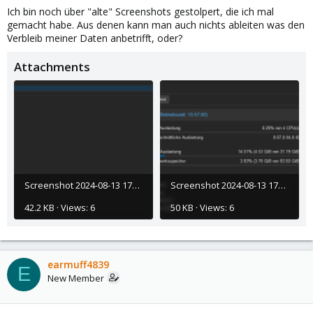
Ich bin noch über "alte" Screenshots gestolpert, die ich mal
gemacht habe. Aus denen kann man auch nichts ableiten was den
Verbleib meiner Daten anbetrifft, oder?
Attachments
Screenshot 2024-08-13 171927.png
Screenshot 2024-08-13 171742.png
42.2 KB · Views: 6
50 KB · Views: 6
earmuff4839
E
New Member