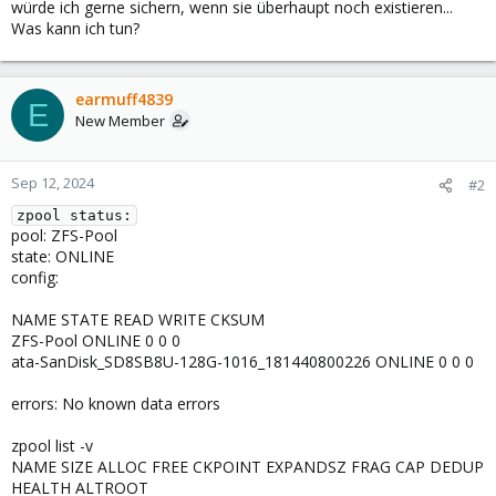
würde ich gerne sichern, wenn sie überhaupt noch existieren...
Was kann ich tun?
earmuff4839
E
New Member
Sep 12, 2024
#2
zpool status:
pool: ZFS-Pool
state: ONLINE
config:
NAME STATE READ WRITE CKSUM
ZFS-Pool ONLINE 0 0 0
ata-SanDisk_SD8SB8U-128G-1016_181440800226 ONLINE 0 0 0
errors: No known data errors
zpool list -v
NAME SIZE ALLOC FREE CKPOINT EXPANDSZ FRAG CAP DEDUP
HEALTH ALTROOT