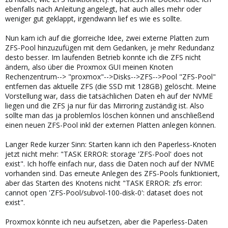
ebenfalls nach Anleitung angelegt, hat auch alles mehr oder
weniger gut geklappt, irgendwann lief es wie es sollte.
Nun kam ich auf die glorreiche Idee, zwei externe Platten zum
ZFS-Pool hinzuzufügen mit dem Gedanken, je mehr Redundanz
desto besser. Im laufenden Betrieb konnte ich die ZFS nicht
ändern, also über die Proxmox GUI meinen Knoten
Rechenzentrum--> "proxmox"-->Disks-->ZFS-->Pool "ZFS-Pool"
entfernen das aktuelle ZFS (die SSD mit 128GB) gelöscht. Meine
Vorstellung war, dass die tatsächlichen Daten eh auf der NVME
liegen und die ZFS ja nur für das Mirroring zuständig ist. Also
sollte man das ja problemlos löschen können und anschließend
einen neuen ZFS-Pool inkl der externen Platten anlegen können.
Langer Rede kurzer Sinn: Starten kann ich den Paperless-Knoten
jetzt nicht mehr: "TASK ERROR: storage 'ZFS-Pool' does not
exist". Ich hoffe einfach nur, dass die Daten noch auf der NVME
vorhanden sind. Das erneute Anlegen des ZFS-Pools funktioniert,
aber das Starten des Knotens nicht "TASK ERROR: zfs error:
cannot open 'ZFS-Pool/subvol-100-disk-0': dataset does not
exist".
Proxmox könnte ich neu aufsetzen, aber die Paperless-Daten