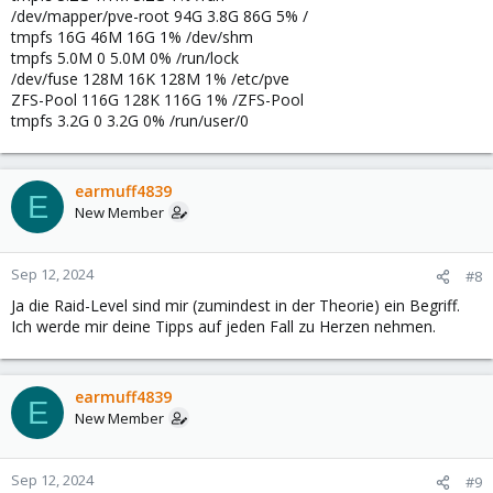
/dev/mapper/pve-root 94G 3.8G 86G 5% /
tmpfs 16G 46M 16G 1% /dev/shm
tmpfs 5.0M 0 5.0M 0% /run/lock
/dev/fuse 128M 16K 128M 1% /etc/pve
ZFS-Pool 116G 128K 116G 1% /ZFS-Pool
tmpfs 3.2G 0 3.2G 0% /run/user/0
earmuff4839
E
New Member
Sep 12, 2024
#8
Ja die Raid-Level sind mir (zumindest in der Theorie) ein Begriff.
Ich werde mir deine Tipps auf jeden Fall zu Herzen nehmen.
earmuff4839
E
New Member
Sep 12, 2024
#9