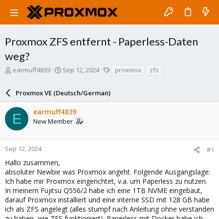
Proxmox ZFS entfernt - Paperless-Daten
weg?
T
S
T
earmuff4839
Sep 12, 2024
proxmox
zfs
h
t
a
r
a
g
Proxmox VE (Deutsch/German)
e
r
s
a
t
earmuff4839
d
d
E
New Member
s
a
t
t
a
e
r
Sep 12, 2024
#1
t
Hallo zusammen,
e
absoluter Newbie was Proxmox angeht. Folgende Ausgangslage:
r
Ich habe mir Proxmox eingerichtet, v.a. um Paperless zu nutzen.
In meinem Fujitsu Q556/2 habe ich eine 1TB NVME eingebaut,
darauf Proxmox installiert und eine interne SSD mit 128 GB habe
ich als ZFS angelegt (alles stumpf nach Anleitung ohne verstanden
zu haben, wie ZFS funktioniert). Paperless mit Docker habe ich