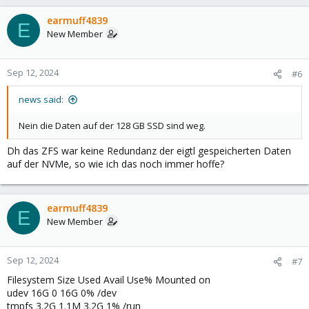
earmuff4839
E
New Member
Sep 12, 2024
#6
news said:
Nein die Daten auf der 128 GB SSD sind weg.
Dh das ZFS war keine Redundanz der eigtl gespeicherten Daten
auf der NVMe, so wie ich das noch immer hoffe?
earmuff4839
E
New Member
Sep 12, 2024
#7
Filesystem Size Used Avail Use% Mounted on
udev 16G 0 16G 0% /dev
tmpfs 3.2G 1.1M 3.2G 1% /run