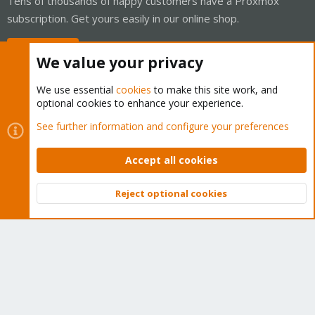
Tens of thousands of happy customers have a Proxmox
subscription. Get yours easily in our online shop.
Buy now!
We value your privacy
We use essential
cookies
to make this site work, and
optional cookies to enhance your experience.
Cookies
Proxmox Support Forum - Light Mode
See further information and configure your preferences
Contact us
Terms and rules
Privacy policy
Help
Home
R
S
Accept all cookies
S
®
Community platform by XenForo
© 2010-2026 XenForo Ltd.
Reject optional cookies
Top
Bott