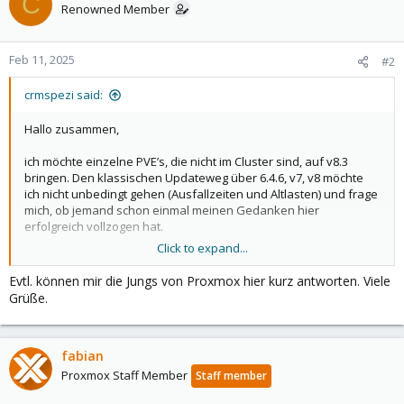
C
Renowned Member
Feb 11, 2025
#2
crmspezi said:
Hallo zusammen,
ich möchte einzelne PVE’s, die nicht im Cluster sind, auf v8.3
bringen. Den klassischen Updateweg über 6.4.6, v7, v8 möchte
ich nicht unbedingt gehen (Ausfallzeiten und Altlasten) und frage
mich, ob jemand schon einmal meinen Gedanken hier
erfolgreich vollzogen hat.
Click to expand...
Die einzelnen PVE’s (v6.1 -6.4) sind alle rpool ZFS mit mbr
Evtl. können mir die Jungs von Proxmox hier kurz antworten. Viele
(nicht EFI) auf jeweils einer einzelnen SSD, die VM‘s liegen
Grüße.
auf einem anderen ZFS Mirror.
Ich installiere auf einem fremden und fast baugleichen
Server PVE 8.3 mit gleicher IP und gleichem Namen
Ich kopiere die .ssh Schlüssel und /etc/ssh vom alten PVE
fabian
auf den neuen, ebenfalls die storage.cfg, die VM-Konfigs
Proxmox Staff Member
Staff member
unter /etc/pve/nodes/*, etc.
Beim Booten importiere ich einmalig die zpools in das