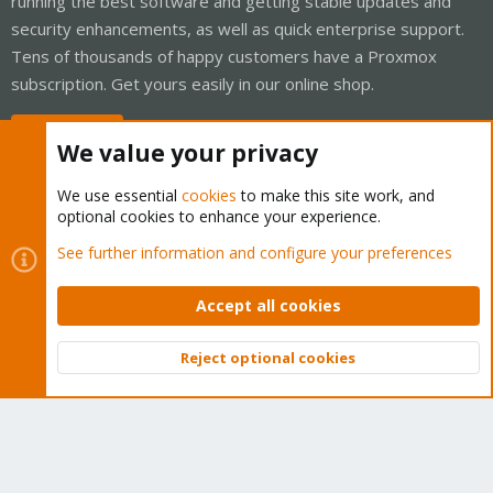
running the best software and getting stable updates and
security enhancements, as well as quick enterprise support.
Tens of thousands of happy customers have a Proxmox
subscription. Get yours easily in our online shop.
Buy now!
We value your privacy
We use essential
cookies
to make this site work, and
optional cookies to enhance your experience.
Cookies
Proxmox Support Forum - Light Mode
See further information and configure your preferences
Contact us
Terms and rules
Privacy policy
Help
Home
R
S
Accept all cookies
S
®
Community platform by XenForo
© 2010-2026 XenForo Ltd.
Reject optional cookies
Top
Bott