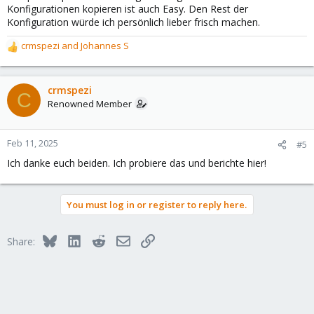
Konfigurationen kopieren ist auch Easy. Den Rest der
Konfiguration würde ich persönlich lieber frisch machen.
crmspezi
and
Johannes S
R
e
a
c
crmspezi
C
t
Renowned Member
i
o
n
Feb 11, 2025
#5
s
Ich danke euch beiden. Ich probiere das und berichte hier!
:
You must log in or register to reply here.
Bluesky
LinkedIn
Reddit
Email
Link
Share: