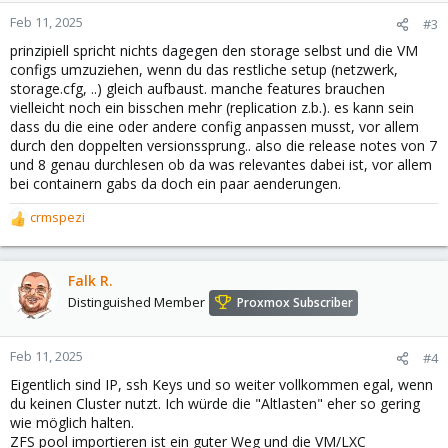
laufende System
Feb 11, 2025
#3
prinzipiell spricht nichts dagegen den storage selbst und die VM
Für mich wäre dies der kürzeste Weg bei der Ausfallzeit.
configs umzuziehen, wenn du das restliche setup (netzwerk,
storage.cfg, ..) gleich aufbaust. manche features brauchen
Eure Meinung dazu interessiert mich sehr. Vielen Dank vorab.
vielleicht noch ein bisschen mehr (replication z.b.). es kann sein
dass du die eine oder andere config anpassen musst, vor allem
Viele Grüße
durch den doppelten versionssprung.. also die release notes von 7
und 8 genau durchlesen ob da was relevantes dabei ist, vor allem
bei containern gabs da doch ein paar aenderungen.
crmspezi
R
e
a
c
Falk R.
t
Distinguished Member
Proxmox Subscriber
i
o
n
Feb 11, 2025
#4
s
Eigentlich sind IP, ssh Keys und so weiter vollkommen egal, wenn
:
du keinen Cluster nutzt. Ich würde die "Altlasten" eher so gering
wie möglich halten.
ZFS pool importieren ist ein guter Weg und die VM/LXC