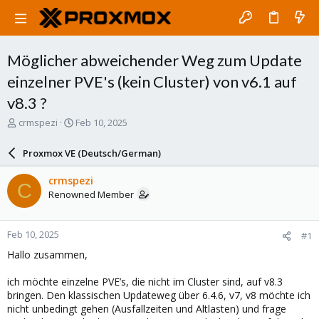
Möglicher abweichender Weg zum Update
einzelner PVE's (kein Cluster) von v6.1 auf
v8.3 ?
T
S
crmspezi
Feb 10, 2025
h
t
r
a
Proxmox VE (Deutsch/German)
e
r
a
t
crmspezi
C
d
d
Renowned Member
s
a
t
t
a
e
Feb 10, 2025
#1
r
t
Hallo zusammen,
e
r
ich möchte einzelne PVE’s, die nicht im Cluster sind, auf v8.3
bringen. Den klassischen Updateweg über 6.4.6, v7, v8 möchte ich
nicht unbedingt gehen (Ausfallzeiten und Altlasten) und frage