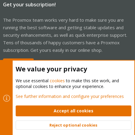
Get your subscription!
The Proxmox team works very hard to make sure you are
running the best software and getting stable updates and
security enhancements, as well as quick enterprise support.
Tens of thousands of happy customers have a Proxmox
subscription. Get yours easily in our online shop.
Buy now!
We value your privacy
We use essential
cookies
to make this site work, and
optional cookies to enhance your experience.
Cookies
Proxmox Support Forum - Light Mode
See further information and configure your preferences
Contact us
Terms and rules
Privacy policy
Help
Home
R
S
Accept all cookies
S
®
Community platform by XenForo
© 2010-2026 XenForo Ltd.
Reject optional cookies
Top
Bott