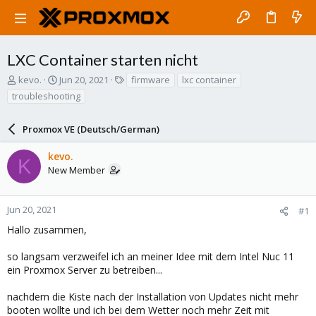
LXC Container starten nicht
T
S
T
kevo.
Jun 20, 2021
firmware
lxc container
h
t
a
troubleshooting
r
a
g
e
r
s
a
Proxmox VE (Deutsch/German)
t
d
d
s
a
kevo.
K
t
t
New Member
a
e
r
t
Jun 20, 2021
#1
e
Hallo zusammen,
r
so langsam verzweifel ich an meiner Idee mit dem Intel Nuc 11
ein Proxmox Server zu betreiben...
nachdem die Kiste nach der Installation von Updates nicht mehr
booten wollte und ich bei dem Wetter noch mehr Zeit mit