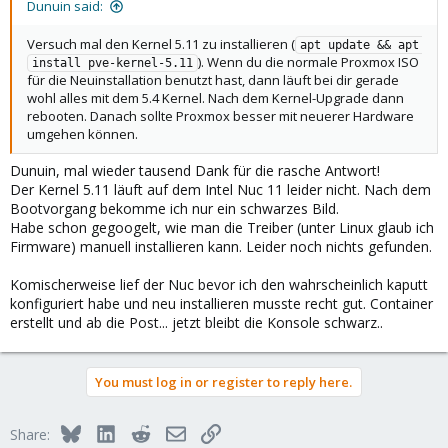
Dunuin said:
Versuch mal den Kernel 5.11 zu installieren (
apt update && apt 
). Wenn du die normale Proxmox ISO
install pve-kernel-5.11
für die Neuinstallation benutzt hast, dann läuft bei dir gerade
wohl alles mit dem 5.4 Kernel. Nach dem Kernel-Upgrade dann
rebooten. Danach sollte Proxmox besser mit neuerer Hardware
umgehen können.
Dunuin, mal wieder tausend Dank für die rasche Antwort!
Der Kernel 5.11 läuft auf dem Intel Nuc 11 leider nicht. Nach dem
Bootvorgang bekomme ich nur ein schwarzes Bild.
Habe schon gegoogelt, wie man die Treiber (unter Linux glaub ich
Firmware) manuell installieren kann. Leider noch nichts gefunden.
Komischerweise lief der Nuc bevor ich den wahrscheinlich kaputt
konfiguriert habe und neu installieren musste recht gut. Container
erstellt und ab die Post... jetzt bleibt die Konsole schwarz..
You must log in or register to reply here.
Bluesky
LinkedIn
Reddit
Email
Link
Share: