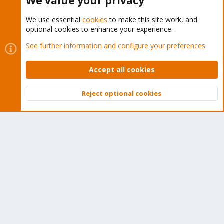
We value your privacy
We use essential
cookies
to make this site work, and
optional cookies to enhance your experience.
Cookies
Proxmox Support Forum - Light Mode
See further information and configure your preferences
Contact us
Terms and rules
Privacy policy
Help
Home
R
S
Accept all cookies
S
®
Community platform by XenForo
© 2010-2026 XenForo Ltd.
Reject optional cookies
Top
Bott