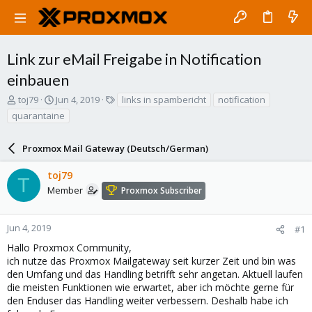
Link zur eMail Freigabe in Notification
einbauen
T
S
T
toj79
Jun 4, 2019
links in spambericht
notification
h
t
a
quarantaine
r
a
g
e
r
s
a
Proxmox Mail Gateway (Deutsch/German)
t
d
d
s
a
toj79
T
t
t
Member
Proxmox Subscriber
a
e
r
t
Jun 4, 2019
#1
e
Hallo Proxmox Community,
r
ich nutze das Proxmox Mailgateway seit kurzer Zeit und bin was
den Umfang und das Handling betrifft sehr angetan. Aktuell laufen
die meisten Funktionen wie erwartet, aber ich möchte gerne für
den Enduser das Handling weiter verbessern. Deshalb habe ich