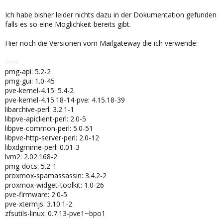
Ich habe bisher leider nichts dazu in der Dokumentation gefunden
falls es so eine Möglichkeit bereits gibt.
Hier noch die Versionen vom Mailgateway die ich verwende:
-----
pmg-api: 5.2-2
pmg-gui: 1.0-45
pve-kernel-4.15: 5.4-2
pve-kernel-4.15.18-14-pve: 4.15.18-39
libarchive-perl: 3.2.1-1
libpve-apiclient-perl: 2.0-5
libpve-common-perl: 5.0-51
libpve-http-server-perl: 2.0-12
libxdgmime-perl: 0.01-3
lvm2: 2.02.168-2
pmg-docs: 5.2-1
proxmox-spamassassin: 3.4.2-2
proxmox-widget-toolkit: 1.0-26
pve-firmware: 2.0-5
pve-xtermjs: 3.10.1-2
zfsutils-linux: 0.7.13-pve1~bpo1
----