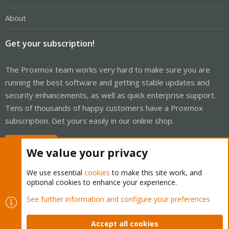
About
Get your subscription!
The Proxmox team works very hard to make sure you are
running the best software and getting stable updates and
security enhancements, as well as quick enterprise support.
Tens of thousands of happy customers have a Proxmox
subscription. Get yours easily in our online shop.
Buy now!
We value your privacy
We use essential
cookies
to make this site work, and
optional cookies to enhance your experience.
Cookies
Proxmox Support Forum - Light Mode
See further information and configure your preferences
Contact us
Terms and rules
Privacy policy
Help
Home
R
S
Accept all cookies
S