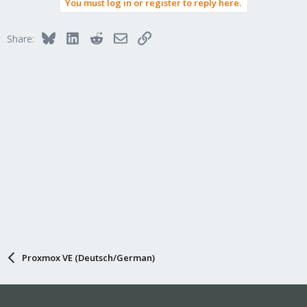
You must log in or register to reply here.
Bluesky
LinkedIn
Reddit
Email
Link
Share:
Proxmox VE (Deutsch/German)