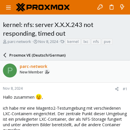
kernel: nfs: server X.X.X.243 not
responding, timed out
T
S
T
parc-network
Nov 8, 2024
kernel
lxc
nfs
pve
h
t
a
r
a
g
Proxmox VE (Deutsch/German)
e
r
s
a
t
parc-network
d
d
P
New Member
s
a
t
t
a
e
r
Nov 8, 2024
#1
t
Hallo zusammen
,
e
r
ich habe mir eine Magento2-Testumgebung mit verschiedenen
LXC-Containern eingerichtet. Der zentrale Punkt dieser Umgebung
ist ein privilegierter LXC-Container, der als NFS-Storage fungiert
und unter anderem Bilder bereitstellt, auf die andere Container