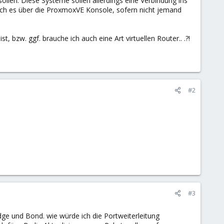
ollen. Diese Systeme sollen allerdings eine Verbindung ins
 ich es über die ProxmoxVE Konsole, sofern nicht jemand
 bzw. ggf. brauche ich auch eine Art virtuellen Router.. .?!
#2
#3
dge und Bond. wie würde ich die Portweiterleitung