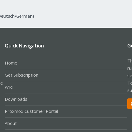
Deutsch/German)
Quick Navigation
G
Th
Home
ru
Get Subscription
se
le
Te
Wiki
su
Downloads
Proxmox Customer Portal
About