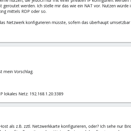
e nutzen, die jedoch nur mit einer privaten IP konfiguriert werden s
st geroutet werden. Ich stelle mir das wie ein NAT vor. Nutzen würde
ting mittels RDP oder so.
as Netzwerk konfigurieren müsste, sofern das überhaupt umsetzbar ist,
st mein Vorschlag.
IP lokales Netz: 192.168.1.20:3389
st als z.B. zztl. Netzwerkkarte konfigurieren, oder? Ich sehe nur Bri