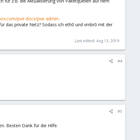
ch für z.B. die Aktualisierung von Paketquellen auf nem
xmox.com/pve-docs/pve-admin-
 für das private Netz? Sodass ich eth0 und vmbr0 mit der
Last edited:
Aug 13, 2019
#4
#5
n. Besten Dank für die Hilfe.