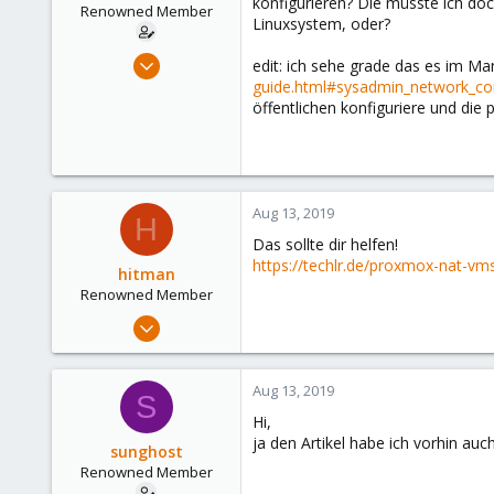
konfigurieren? Die müsste ich doc
Renowned Member
Linuxsystem, oder?
May 27, 2011
edit: ich sehe grade das es im Ma
169
guide.html#sysadmin_network_con
öffentlichen konfiguriere und die p
1
83
Aug 13, 2019
H
Das sollte dir helfen!
https://techlr.de/proxmox-nat-vms
hitman
Renowned Member
Jan 5, 2018
112
32
Aug 13, 2019
S
93
Hi,
38
ja den Artikel habe ich vorhin au
sunghost
Renowned Member