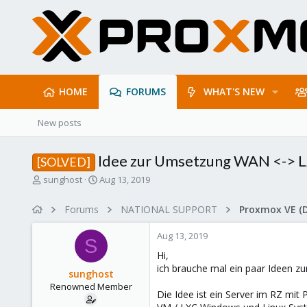
HOME
FORUMS
WHAT'S NEW
New posts
Idee zur Umsetzung WAN <-> 
[SOLVED]
T
S
sunghost
Aug 13, 2019
h
t
r
a
Forums
NATIONAL SUPPORT
Proxmox VE (
e
r
a
t
Aug 13, 2019
d
d
S
s
a
Hi,
t
t
ich brauche mal ein paar Ideen z
sunghost
a
e
Renowned Member
r
Die Idee ist ein Server im RZ mi
t