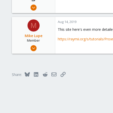
May 27, 2011
169
1
Aug 14, 2019
M
83
This site here's even more detaile
Mike Lupe
https://raymii.org/s/tutorials/Pr
Member
Nov 25, 2018
58
13
8
25
Bluesky
LinkedIn
Reddit
Email
Link
Share: