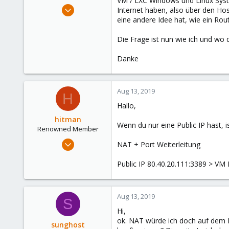
VM / LXC Windows und Linux System
e
May 27, 2011
Internet haben, also über den Ho
r
169
eine andere Idee hat, wie ein Rou
1
Die Frage ist nun wie ich und wo d
83
Danke
Aug 13, 2019
H
Hallo,
hitman
Wenn du nur eine Public IP hast, i
Renowned Member
Jan 5, 2018
NAT + Port Weiterleitung
112
Public IP 80.40.20.111:3389 > VM 
32
93
38
Aug 13, 2019
S
Hi,
ok. NAT würde ich doch auf dem Ho
sunghost