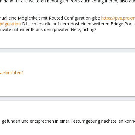
h dann für alle weiteren benötigten Ports auch konfigurieren, also au
nual eine Möglichkeit mit Routed Configuration gibt:
https://pve.pro
figuration
D.h. ich erstelle auf dem Host einen weiteren Bridge Port
rivate mit einer IP aus dem privaten Netz, richtig?
-einrichten/
ch gefunden und entsprechen in einer Testumgebung nachstellen könne