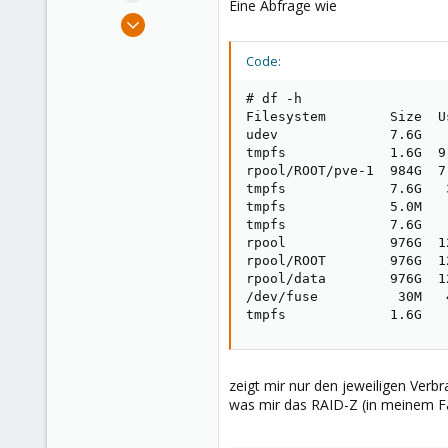
Eine Abfrage wie
e
Feb 5, 2018
r
91
Code:
7
48
# df -h

Filesystem        Size  U
udev              7.6G   
tmpfs             1.6G  9
rpool/ROOT/pve-1  984G  7
tmpfs             7.6G   
tmpfs             5.0M   
tmpfs             7.6G   
rpool             976G  1
rpool/ROOT        976G  1
rpool/data        976G  1
/dev/fuse          30M   
tmpfs             1.6G   
zeigt mir nur den jeweiligen Verb
was mir das RAID-Z (in meinem Fa