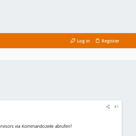
Log in
Register
#1
rvisors via Kommandozeile abrufen?