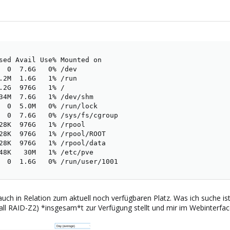
sed Avail Use% Mounted on

  0  7.6G   0% /dev

.2M  1.6G   1% /run

.2G  976G   1% /

34M  7.6G   1% /dev/shm

  0  5.0M   0% /run/lock

  0  7.6G   0% /sys/fs/cgroup

28K  976G   1% /rpool

28K  976G   1% /rpool/ROOT

28K  976G   1% /rpool/data

48K   30M   1% /etc/pve

  0  1.6G   0% /run/user/1001
rauch in Relation zum aktuell noch verfügbaren Platz. Was ich suche i
ll RAID-Z2) *insgesam*t zur Verfügung stellt und mir im Webinterface