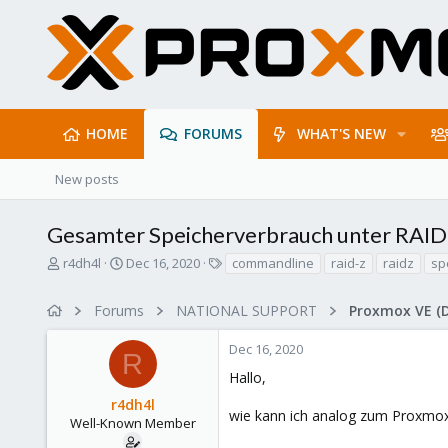
HOME
FORUMS
WHAT'S NEW
New posts
Gesamter Speicherverbrauch unter RAID
T
S
T
r4dh4l
Dec 16, 2020
commandline
raid-z
raidz
sp
h
t
a
r
a
g
Forums
NATIONAL SUPPORT
Proxmox VE (
e
r
s
a
t
Dec 16, 2020
d
d
R
s
a
Hallo,
t
t
r4dh4l
a
e
wie kann ich analog zum Proxmox
r
Well-Known Member
t