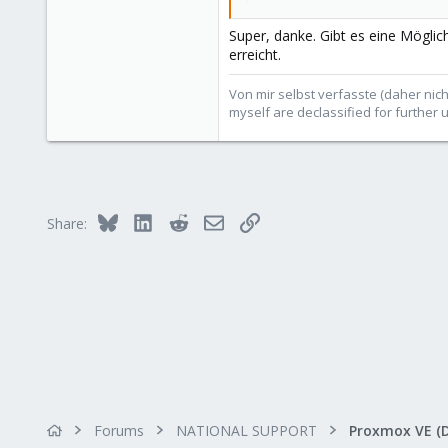
Super, danke. Gibt es eine Mögli
erreicht.
Von mir selbst verfasste (daher nich
myself are declassified for further 
Bluesky
LinkedIn
Reddit
Email
Link
Share:
Forums
NATIONAL SUPPORT
Proxmox VE (