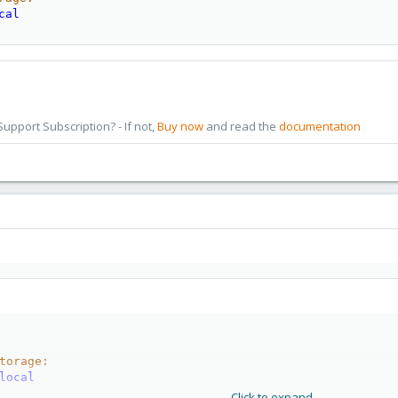
cal
pport Subscription? - If not,
Buy now
and read the
documentation
torage:
local
Click to expand...