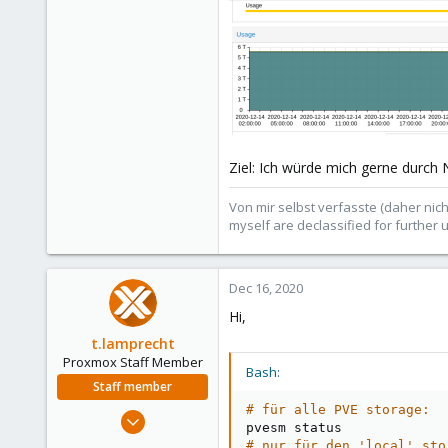
Ziel: Ich würde mich gerne durch
Von mir selbst verfasste (daher nich
myself are declassified for further 
Dec 16, 2020
Hi,
t.lamprecht
Proxmox Staff Member
Bash:
Staff member
# für alle PVE storage:
Jul 28, 2015
6,870
# nur für den 'local' sto