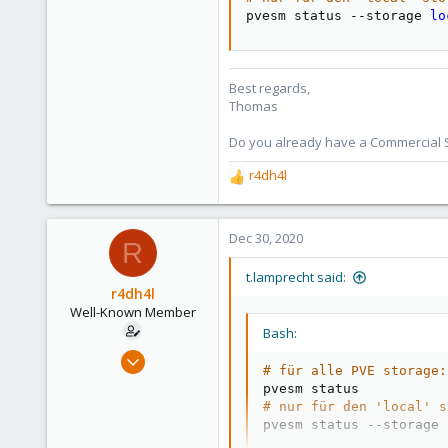
5,473
pvesm status --storage 
lo
315
South Tyrol/Italy
Best regards,
shop.proxmox.com
Thomas
Do you already have a Commercial Su
r4dh4l
R
e
a
c
Dec 30, 2020
R
t
i
t.lamprecht said:
o
r4dh4l
n
Well-Known Member
s
Bash:
:
Feb 5, 2018
# für alle PVE storage:
91
7
# nur für den 'local' s
pvesm status --storage 
48