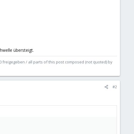
welle übersteigt.
.0 freigegeben / all parts of this post composed (not quoted) by
#2