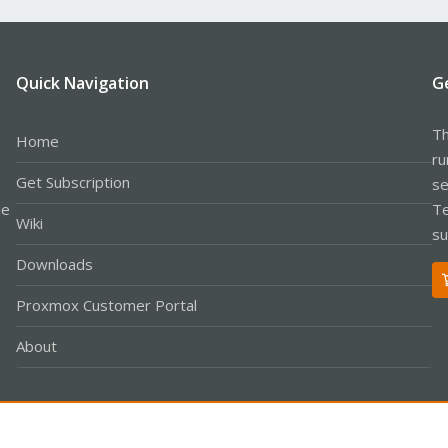
Quick Navigation
G
Th
Home
ru
Get Subscription
se
le
Te
Wiki
su
Downloads
Proxmox Customer Portal
About