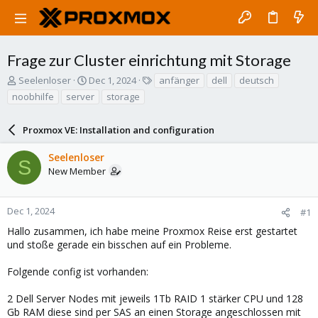
Frage zur Cluster einrichtung mit Storage
T
S
T
Seelenloser
Dec 1, 2024
anfänger
dell
deutsch
h
t
a
noobhilfe
server
storage
r
a
g
e
r
s
a
Proxmox VE: Installation and configuration
t
d
d
s
a
Seelenloser
S
t
t
New Member
a
e
r
t
Dec 1, 2024
#1
e
Hallo zusammen, ich habe meine Proxmox Reise erst gestartet
r
und stoße gerade ein bisschen auf ein Probleme.
Folgende config ist vorhanden:
2 Dell Server Nodes mit jeweils 1Tb RAID 1 stärker CPU und 128
Gb RAM diese sind per SAS an einen Storage angeschlossen mit