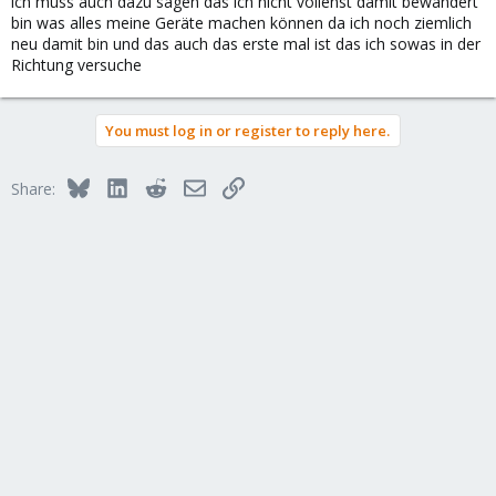
ich muss auch dazu sagen das ich nicht vollenst damit bewandert
bin was alles meine Geräte machen können da ich noch ziemlich
neu damit bin und das auch das erste mal ist das ich sowas in der
Richtung versuche
You must log in or register to reply here.
Bluesky
LinkedIn
Reddit
Email
Link
Share: