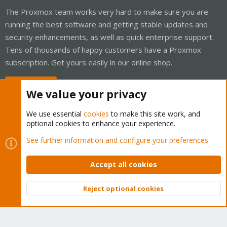
The Proxmox team works very hard to make sure you are
running the best software and getting stable updates and
security enhancements, as well as quick enterprise support.
Tens of thousands of happy customers have a Proxmox
subscription. Get yours easily in our online shop.
Buy now!
We value your privacy
We use essential
cookies
to make this site work, and
optional cookies to enhance your experience.
Cookies
Proxmox Support Forum - Light Mode
See further information and configure your preferences
Contact us
Terms and rules
Privacy policy
Help
Home
R
S
Accept all cookies
S
®
Community platform by XenForo
© 2010-2026 XenForo Ltd.
Reject optional cookies
Top
Bott