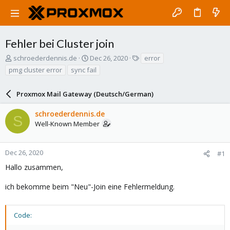
Fehler bei Cluster join
T
S
T
schroederdennis.de
Dec 26, 2020
error
h
t
a
pmg cluster error
sync fail
r
a
g
e
r
s
a
Proxmox Mail Gateway (Deutsch/German)
t
d
d
s
a
schroederdennis.de
S
t
t
Well-Known Member
a
e
r
t
Dec 26, 2020
#1
e
Hallo zusammen,
r
ich bekomme beim "Neu"-Join eine Fehlermeldung.
Code: