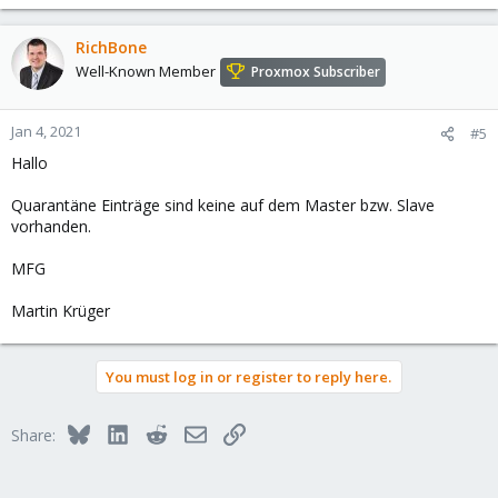
RichBone
Well-Known Member
Proxmox Subscriber
Jan 4, 2021
#5
Hallo
Quarantäne Einträge sind keine auf dem Master bzw. Slave
vorhanden.
MFG
Martin Krüger
You must log in or register to reply here.
Bluesky
LinkedIn
Reddit
Email
Link
Share: