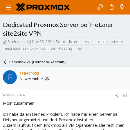
Dedicated Proxmox Server bei Hetzner
site2site VPN
T
S
T
Fra4cross
Nov 25, 2024
dedicated server
esx
hetzner
h
t
a
migration esxi proxmox
self-hosting
vpn
r
a
g
e
r
s
a
Proxmox VE (Deutsch/German)
t
d
d
s
a
Fra4cross
F
t
t
New Member
a
e
r
t
Nov 25, 2024
#1
e
Moin zusammen,
r
ich habe da ein kleines Problem. Ich habe mir einen Server bei
Hetzner angemietet und dort Proxmox installiert.
Zudem läuft auf dem Proxmox als VM Opensense. Die restlichen