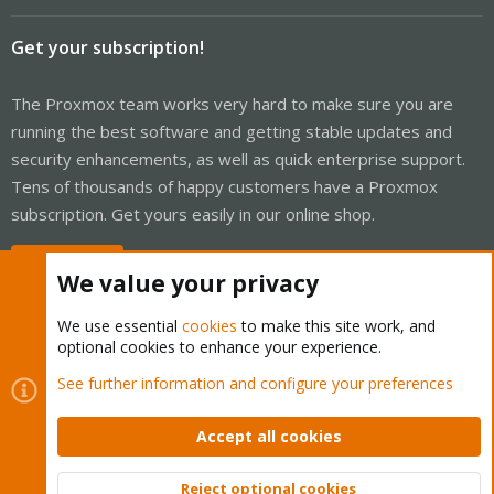
Get your subscription!
The Proxmox team works very hard to make sure you are
running the best software and getting stable updates and
security enhancements, as well as quick enterprise support.
Tens of thousands of happy customers have a Proxmox
subscription. Get yours easily in our online shop.
Buy now!
We value your privacy
We use essential
cookies
to make this site work, and
optional cookies to enhance your experience.
Cookies
Proxmox Support Forum - Light Mode
See further information and configure your preferences
Contact us
Terms and rules
Privacy policy
Help
Home
R
S
Accept all cookies
S
®
Community platform by XenForo
© 2010-2026 XenForo Ltd.
Reject optional cookies