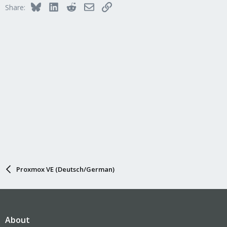
Bluesky
LinkedIn
Reddit
Email
Link
Share:
Proxmox VE (Deutsch/German)
About