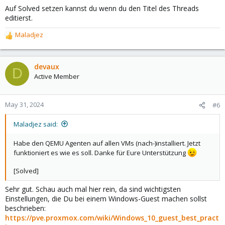
Auf Solved setzen kannst du wenn du den Titel des Threads
editierst.
Maladjez
R
e
a
c
devaux
D
t
Active Member
i
o
n
May 31, 2024
#6
s
:
Maladjez said:
Habe den QEMU Agenten auf allen VMs (nach-)installiert. Jetzt
funktioniert es wie es soll. Danke für Eure Unterstützung
[Solved]
Sehr gut. Schau auch mal hier rein, da sind wichtigsten
Einstellungen, die Du bei einem Windows-Guest machen sollst
beschrieben:
https://pve.proxmox.com/wiki/Windows_10_guest_best_pract