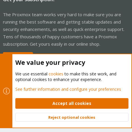
The Proxmox team works very hard to make sure you are
running the best software and getting stable updates and
security enhancements, as well as quick enterprise support.
Tens of thousands of happy customers have a Proxmox
subscription. Get yours easily in our online shop.
Buy now!
We value your privacy
We use essential
cookies
to make this site work, and
optional cookies to enhance your experience.
Cookies
Proxmox Support Forum - Light Mode
See further information and configure your preferences
Contact us
Terms and rules
Privacy policy
Help
Home
R
S
Accept all cookies
S
®
Community platform by XenForo
© 2010-2026 XenForo Ltd.
Reject optional cookies
Top
Bott