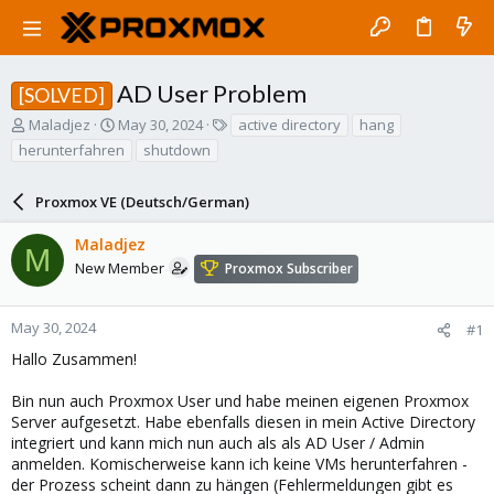
AD User Problem
[SOLVED]
T
S
T
Maladjez
May 30, 2024
active directory
hang
h
t
a
herunterfahren
shutdown
r
a
g
e
r
s
a
Proxmox VE (Deutsch/German)
t
d
d
s
a
Maladjez
M
t
t
New Member
Proxmox Subscriber
a
e
r
t
May 30, 2024
#1
e
Hallo Zusammen!
r
Bin nun auch Proxmox User und habe meinen eigenen Proxmox
Server aufgesetzt. Habe ebenfalls diesen in mein Active Directory
integriert und kann mich nun auch als als AD User / Admin
anmelden. Komischerweise kann ich keine VMs herunterfahren -
der Prozess scheint dann zu hängen (Fehlermeldungen gibt es