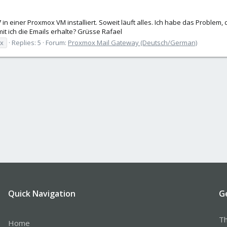
 einer Proxmox VM installiert. Soweit läuft alles. Ich habe das Problem, d
t ich die Emails erhalte? Grüsse Rafael
ix
Replies: 5
Forum:
Proxmox Mail Gateway (Deutsch/German)
Quick Navigation
G
Th
Home