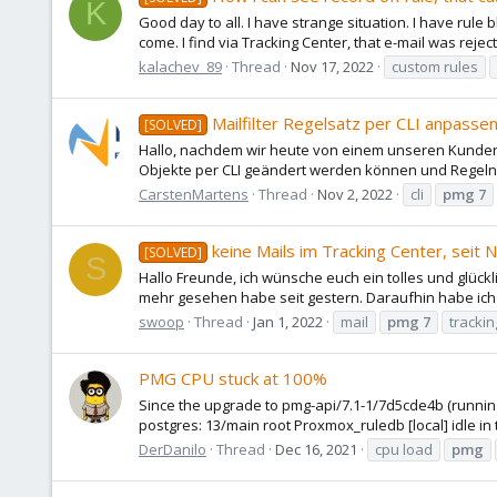
K
Good day to all. I have strange situation. I have rule 
come. I find via Tracking Center, that e-mail was reject b
kalachev_89
Thread
Nov 17, 2022
custom rules
Mailfilter Regelsatz per CLI anpassen
[SOLVED]
Hallo, nachdem wir heute von einem unseren Kunden 
Objekte per CLI geändert werden können und Regeln a
CarstenMartens
Thread
Nov 2, 2022
cli
pmg
7
keine Mails im Tracking Center, seit
[SOLVED]
S
Hallo Freunde, ich wünsche euch ein tolles und glück
mehr gesehen habe seit gestern. Daraufhin habe ich 
swoop
Thread
Jan 1, 2022
mail
pmg
7
trackin
PMG CPU stuck at 100%
Since the upgrade to pmg-api/7.1-1/7d5cde4b (running
postgres: 13/main root Proxmox_ruledb [local] idle in
DerDanilo
Thread
Dec 16, 2021
cpu load
pmg