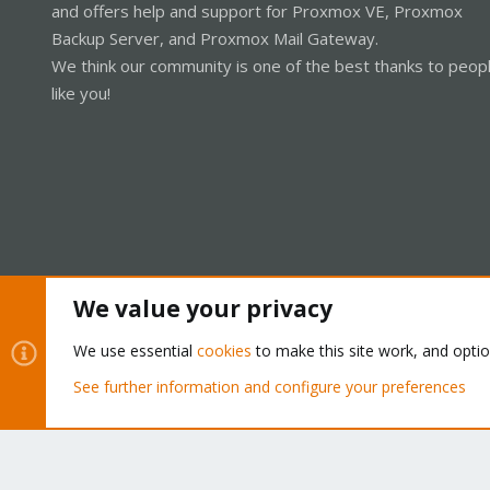
and offers help and support for Proxmox VE, Proxmox
Backup Server, and Proxmox Mail Gateway.
We think our community is one of the best thanks to peop
like you!
We value your privacy
Cookies
Proxmox Support Forum - Light Mode
We use essential
cookies
to make this site work, and opti
See further information and configure your preferences
®
Community platform by XenForo
© 2010-2026 XenForo Ltd.