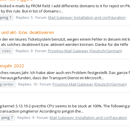
blocked e-mails by FROM field. I add differents domains to it for reject on P
y this rule. But in list of domains i...
pmg
7
Replies: 5
Forum:
Mail Gateway: Installation and configuration
 und akt- bzw. deaktivieren
der ein teures Ticketsystem benutzt, wegen einem Fehler in diesem mit 
ls solches deaktiviert bzw. aktiviert werden können. Danke für die Hilfe
rules
Replies: 9
Forum:
Proxmox Mail Gateway (Deutsch/German)
 Neujahr 2022
liches neues Jahr. Ich habe aber auch ein Problem festgestellt. Das ganze
herausgefunden, dass der Transport-Dienst im Mircosoft...
g center
Replies: 10
Forum:
Proxmox Mail Gateway (Deutsch/German)
 kernel: 5.13.19-2-pve) the CPU seems to be stuck at 100%. The following 
 transaction pmgmirror According to pmgcm the...
pmg
7
Replies: 9
Forum:
Mail Gateway: Installation and configuration