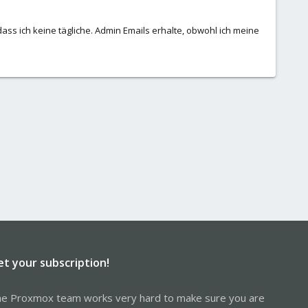
ass ich keine tägliche. Admin Emails erhalte, obwohl ich meine
et your subscription!
e Proxmox team works very hard to make sure you are