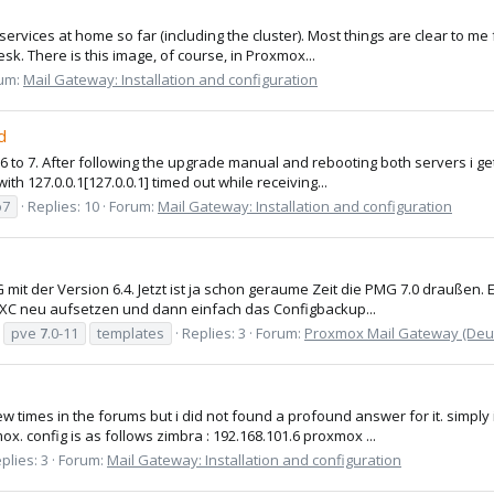
 services at home so far (including the cluster). Most things are clear to m
sk. There is this image, of course, in Proxmox...
um:
Mail Gateway: Installation and configuration
d
 to 7. After following the upgrade manual and rebooting both servers i get
h 127.0.0.1[127.0.0.1] timed out while receiving...
o7
Replies: 10
Forum:
Mail Gateway: Installation and configuration
mit der Version 6.4. Jetzt ist ja schon geraume Zeit die PMG 7.0 draußen. 
LXC neu aufsetzen und dann einfach das Configbackup...
pve
7
.0-11
templates
Replies: 3
Forum:
Proxmox Mail Gateway (De
ew times in the forums but i did not found a profound answer for it. simpl
x. config is as follows zimbra : 192.168.101.6 proxmox ...
plies: 3
Forum:
Mail Gateway: Installation and configuration