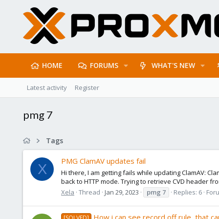
HOME
FORUMS
WHAT'S NEW
Latest activity
Register
pmg 7
Tags
PMG ClamAV updates fail
X
Hi there, I am getting fails while updating ClamAV: C
back to HTTP mode. Trying to retrieve CVD header fr
Xela
Thread
Jan 29, 2023
pmg
7
Replies: 6
For
How i can see record off rule, that ca
[SOLVED]