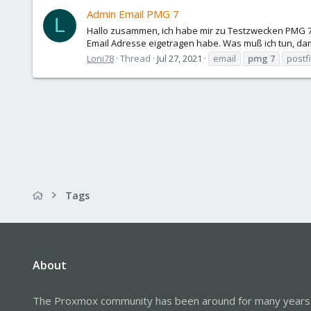
Admin Email PMG 7
L
Hallo zusammen, ich habe mir zu Testzwecken PMG 7 in
Email Adresse eigetragen habe. Was muß ich tun, dami
Loni78
Thread
Jul 27, 2021
email
pmg
7
postf
Tags
About
The Proxmox community has been around for many years