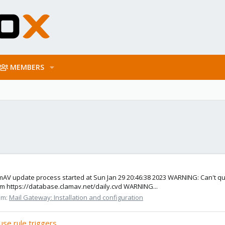
MEMBERS
lamAV update process started at Sun Jan 29 20:46:38 2023 WARNING: Can't qu
om https://database.clamav.net/daily.cvd WARNING...
um:
Mail Gateway: Installation and configuration
use rule triggers