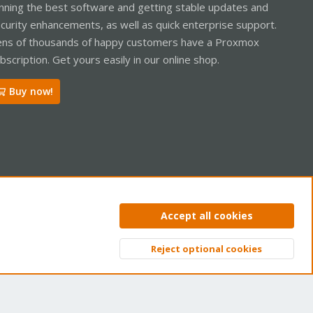
nning the best software and getting stable updates and
curity enhancements, as well as quick enterprise support.
ns of thousands of happy customers have a Proxmox
bscription. Get yours easily in our online shop.
Buy now!
ntact us
Terms and rules
Privacy policy
Help
Home
R
Accept all cookies
S
S
Reject optional cookies
Top
Bott