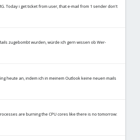
MG. Today i get ticket from user, that e-mail from 1 sender don't
Mails zugebombt wurden, würde ich gern wissen ob Wer-
 fing heute an, indem ich in meinem Outlook keine neuen mails
processes are burning the CPU cores like there is no tomorrow: