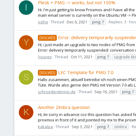
Plesk + PMG -> works, but not 100%
I
Hi. I'm just getting to know Proxmox and I have all the
main email server is currently on the Ubuntu VM -> Ple
icehq
Thread
Dec 6, 2021
pmg
7
Replies: 3
For
Error: delivery temporarily suspende
[SOLVED]
Y
Hi, i just made an upgrade to two nodes of PMG from 6
Error: delivery temporarily suspended: conversation wit
Younex
Thread
Oct 11, 2021
pmg
7
upgrade 6t
LXC Template für PMG 7.0
[SOLVED]
S
Hallo zusammen, aktuell betreibe ich noch einen PMG 
Tüte. Würde also gerne den PMG mit Version 7.0 als 
schroederdennis.de
Thread
Sep 16, 2021
pmg
7
Another Zimbra question
K
Hi, Im sorry in advance coz this question has asked f
proxmox in front of it and pointed my mx to the proxmo
kakalpa
Thread
Sep 3, 2021
pmg
7
zimbra
Re