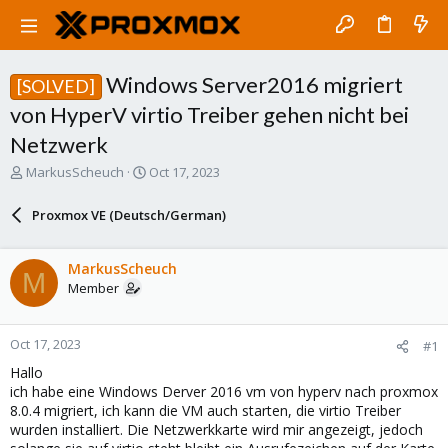
Windows Server2016 migriert
[SOLVED]
von HyperV virtio Treiber gehen nicht bei
Netzwerk
T
S
MarkusScheuch
Oct 17, 2023
h
t
r
a
Proxmox VE (Deutsch/German)
e
r
a
t
d
d
MarkusScheuch
M
s
a
Member
t
t
a
e
r
Oct 17, 2023
#1
t
e
Hallo
r
ich habe eine Windows Derver 2016 vm von hyperv nach proxmox
8.0.4 migriert, ich kann die VM auch starten, die virtio Treiber
wurden installiert. Die Netzwerkkarte wird mir angezeigt, jedoch