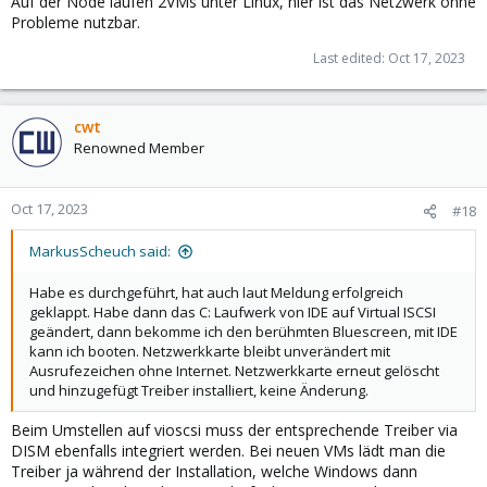
Auf der Node laufen 2VMs unter Linux, hier ist das Netzwerk ohne
Probleme nutzbar.
Last edited:
Oct 17, 2023
cwt
Renowned Member
Oct 17, 2023
#18
MarkusScheuch said:
Habe es durchgeführt, hat auch laut Meldung erfolgreich
geklappt. Habe dann das C: Laufwerk von IDE auf Virtual ISCSI
geändert, dann bekomme ich den berühmten Bluescreen, mit IDE
kann ich booten. Netzwerkkarte bleibt unverändert mit
Ausrufezeichen ohne Internet. Netzwerkkarte erneut gelöscht
und hinzugefügt Treiber installiert, keine Änderung.
Beim Umstellen auf vioscsi muss der entsprechende Treiber via
DISM ebenfalls integriert werden. Bei neuen VMs lädt man die
Treiber ja während der Installation, welche Windows dann