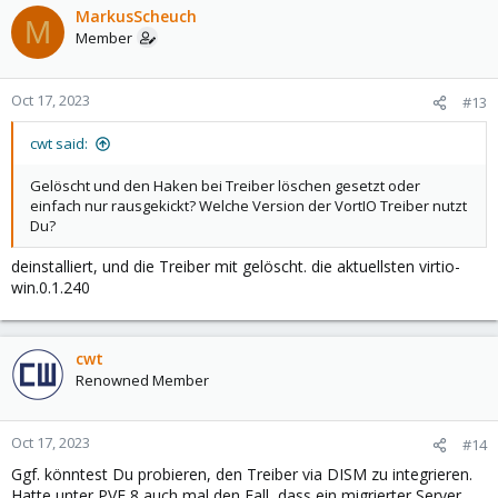
MarkusScheuch
M
Member
Oct 17, 2023
#13
cwt said:
Gelöscht und den Haken bei Treiber löschen gesetzt oder
einfach nur rausgekickt? Welche Version der VortIO Treiber nutzt
Du?
deinstalliert, und die Treiber mit gelöscht. die aktuellsten virtio-
win.0.1.240
cwt
Renowned Member
Oct 17, 2023
#14
Ggf. könntest Du probieren, den Treiber via DISM zu integrieren.
Hatte unter PVE 8 auch mal den Fall, dass ein migrierter Server