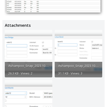
Attachments
Ashampoo_Snap_2023.10.17_16h10m17s_005_.png
Ashampoo_Snap_2023.10.17_16h10m33s_006_.png
26.3 KB · Views: 2
31.1 KB · Views: 3