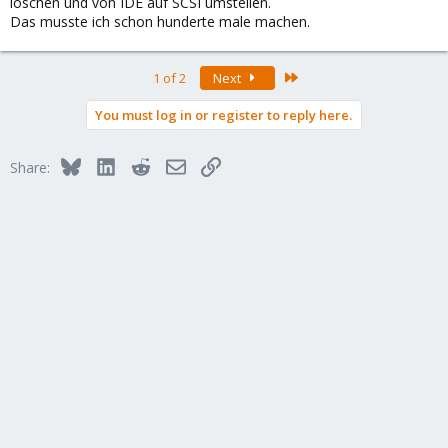
löschen und von IDE auf SCSI umstellen.
Das musste ich schon hunderte male machen.
Last
1 of 2
Next
You must log in or register to reply here.
Bluesky
LinkedIn
Reddit
Email
Link
Share: