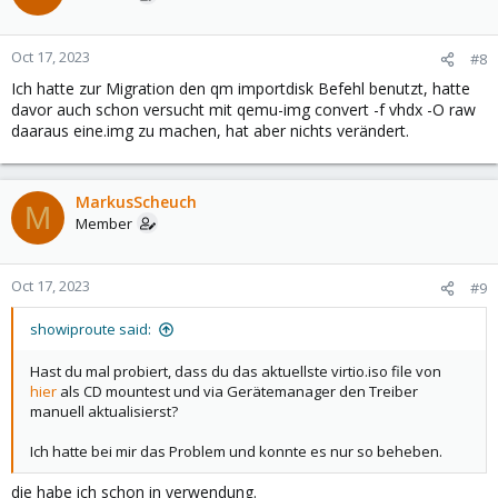
Oct 17, 2023
#8
Ich hatte zur Migration den qm importdisk Befehl benutzt, hatte
davor auch schon versucht mit qemu-img convert -f vhdx -O raw
daaraus eine.img zu machen, hat aber nichts verändert.
MarkusScheuch
M
Member
Oct 17, 2023
#9
showiproute said:
Hast du mal probiert, dass du das aktuellste virtio.iso file von
hier
als CD mountest und via Gerätemanager den Treiber
manuell aktualisierst?
Ich hatte bei mir das Problem und konnte es nur so beheben.
die habe ich schon in verwendung.