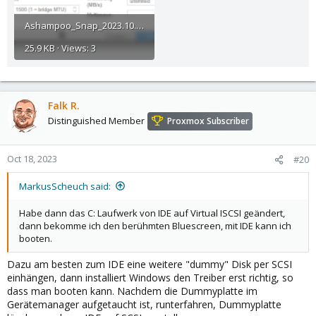
Ashampoo_Snap_2023.10.17_16h10m51s_007_.png
25.9 KB · Views: 3
Falk R.
Distinguished Member
Proxmox Subscriber
Oct 18, 2023
#20
MarkusScheuch said:
Habe dann das C: Laufwerk von IDE auf Virtual ISCSI geändert,
dann bekomme ich den berühmten Bluescreen, mit IDE kann ich
booten.
Dazu am besten zum IDE eine weitere "dummy" Disk per SCSI
einhängen, dann installiert Windows den Treiber erst richtig, so
dass man booten kann. Nachdem die Dummyplatte im
Gerätemanager aufgetaucht ist, runterfahren, Dummyplatte