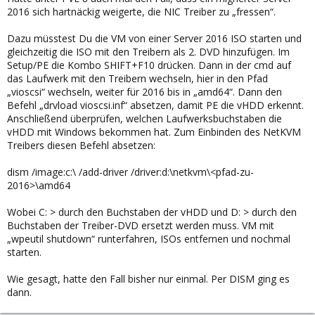
2016 sich hartnäckig weigerte, die NIC Treiber zu „fressen“.
Dazu müsstest Du die VM von einer Server 2016 ISO starten und
gleichzeitig die ISO mit den Treibern als 2. DVD hinzufügen. Im
Setup/PE die Kombo SHIFT+F10 drücken. Dann in der cmd auf
das Laufwerk mit den Treibern wechseln, hier in den Pfad
„vioscsi“ wechseln, weiter für 2016 bis in „amd64“. Dann den
Befehl „drvload vioscsi.inf“ absetzen, damit PE die vHDD erkennt.
Anschließend überprüfen, welchen Laufwerksbuchstaben die
vHDD mit Windows bekommen hat. Zum Einbinden des NetKVM
Treibers diesen Befehl absetzen:
dism /image:c:\ /add-driver /driver:d:\netkvm\<pfad-zu-
2016>\amd64
Wobei C: > durch den Buchstaben der vHDD und D: > durch den
Buchstaben der Treiber-DVD ersetzt werden muss. VM mit
„wpeutil shutdown“ runterfahren, ISOs entfernen und nochmal
starten.
Wie gesagt, hatte den Fall bisher nur einmal. Per DISM ging es
dann.