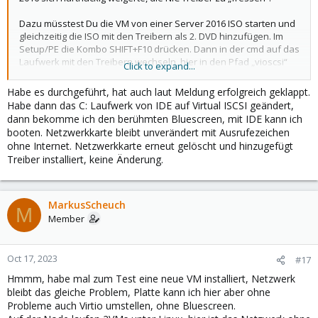
Dazu müsstest Du die VM von einer Server 2016 ISO starten und
gleichzeitig die ISO mit den Treibern als 2. DVD hinzufügen. Im
Setup/PE die Kombo SHIFT+F10 drücken. Dann in der cmd auf das
Laufwerk mit den Treibern wechseln, hier in den Pfad „vioscsi“
Click to expand...
wechseln, weiter für 2016 bis in „amd64“. Dann den Befehl
„drvload vioscsi.inf“ absetzen, damit PE die vHDD erkennt.
Habe es durchgeführt, hat auch laut Meldung erfolgreich geklappt.
Anschließend überprüfen, welchen Laufwerksbuchstaben die
Habe dann das C: Laufwerk von IDE auf Virtual ISCSI geändert,
vHDD mit Windows bekommen hat. Zum Einbinden des NetKVM
dann bekomme ich den berühmten Bluescreen, mit IDE kann ich
Treibers diesen Befehl absetzen:
booten. Netzwerkkarte bleibt unverändert mit Ausrufezeichen
ohne Internet. Netzwerkkarte erneut gelöscht und hinzugefügt
dism /image:c:\ /add-driver /driver:d:\netkvm\<pfad-zu-
Treiber installiert, keine Änderung.
2016>\amd64
Wobei C: > durch den Buchstaben der vHDD und D: > durch den
Buchstaben der Treiber-DVD ersetzt werden muss. VM mit
MarkusScheuch
M
„wpeutil shutdown“ runterfahren, ISOs entfernen und nochmal
Member
starten.
Wie gesagt, hatte den Fall bisher nur einmal. Per DISM ging es
Oct 17, 2023
#17
dann.
Hmmm, habe mal zum Test eine neue VM installiert, Netzwerk
bleibt das gleiche Problem, Platte kann ich hier aber ohne
Probleme auch Virtio umstellen, ohne Bluescreen.