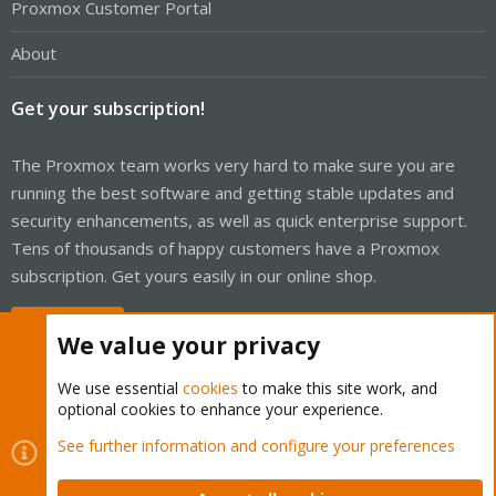
Proxmox Customer Portal
About
Get your subscription!
The Proxmox team works very hard to make sure you are
running the best software and getting stable updates and
security enhancements, as well as quick enterprise support.
Tens of thousands of happy customers have a Proxmox
subscription. Get yours easily in our online shop.
Buy now!
We value your privacy
We use essential
cookies
to make this site work, and
optional cookies to enhance your experience.
Cookies
Proxmox Support Forum - Light Mode
See further information and configure your preferences
Contact us
Terms and rules
Privacy policy
Help
Home
R
S