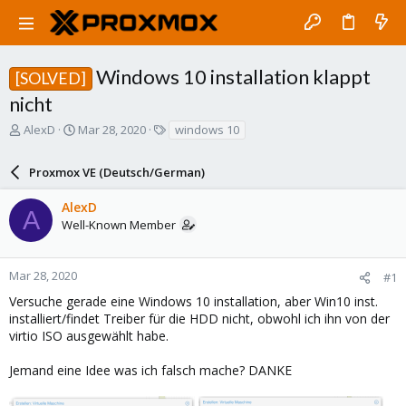
Windows 10 installation klappt
[SOLVED]
nicht
T
S
T
AlexD
Mar 28, 2020
windows 10
h
t
a
r
a
g
Proxmox VE (Deutsch/German)
e
r
s
a
t
AlexD
d
d
A
Well-Known Member
s
a
t
t
a
e
r
Mar 28, 2020
#1
t
Versuche gerade eine Windows 10 installation, aber Win10 inst.
e
installiert/findet Treiber für die HDD nicht, obwohl ich ihn von der
r
virtio ISO ausgewählt habe.
Jemand eine Idee was ich falsch mache? DANKE