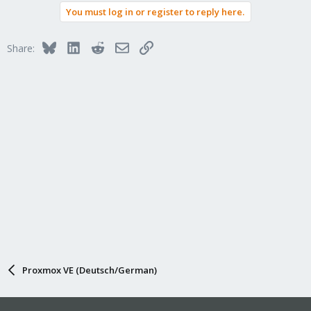
You must log in or register to reply here.
Bluesky
LinkedIn
Reddit
Email
Link
Share:
Proxmox VE (Deutsch/German)