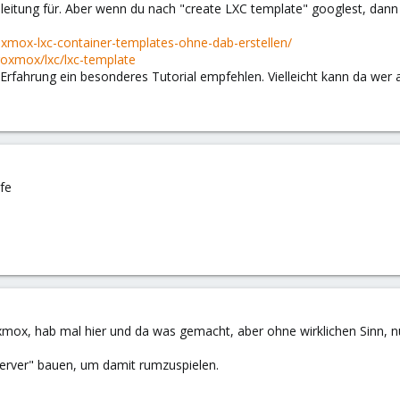
Anleitung für. Aber wenn du nach "create LXC template" googlest, dann 
xmox-lxc-container-templates-ohne-dab-erstellen/
oxmox/lxc/lxc-template
s Erfahrung ein besonderes Tutorial empfehlen. Vielleicht kann da we
lfe
oxmox, hab mal hier und da was gemacht, aber ohne wirklichen Sinn, n
Server" bauen, um damit rumzuspielen.