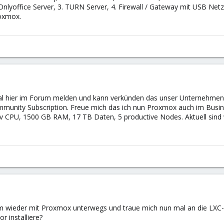
Onlyoffice Server, 3. TURN Server, 4. Firewall / Gateway mit USB Net
roxmox.
l hier im Forum melden und kann verkünden das unser Unternehmen n
ommunity Subscription. Freue mich das ich nun Proxmox auch im Busi
v CPU, 1500 GB RAM, 17 TB Daten, 5 productive Nodes. Aktuell sind w
m wieder mit Proxmox unterwegs und traue mich nun mal an die LXC-Con
r installiere?