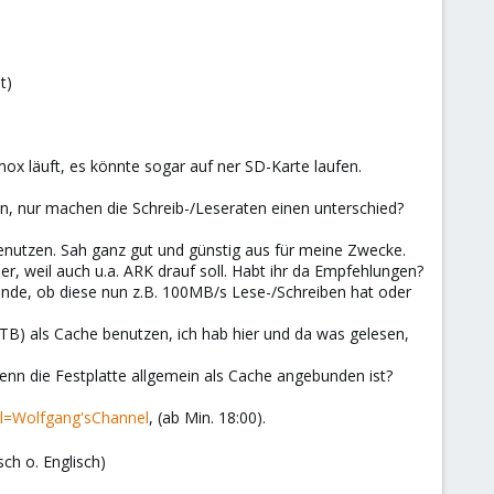
t)
ox läuft, es könnte sogar auf ner SD-Karte laufen.
en, nur machen die Schreib-/Leseraten einen unterschied?
enutzen. Sah ganz gut und günstig aus für meine Zwecke.
er, weil auch u.a. ARK drauf soll. Habt ihr da Empfehlungen?
inde, ob diese nun z.B. 100MB/s Lese-/Schreiben hat oder
1TB) als Cache benutzen, ich hab hier und da was gelesen,
wenn die Festplatte allgemein als Cache angebunden ist?
=Wolfgang'sChannel
, (ab Min. 18:00).
ch o. Englisch)