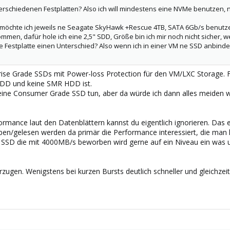
verschiedenen Festplatten? Also ich will mindestens eine NVMe benutzen, 
te möchte ich jeweils ne Seagate SkyHawk +Rescue 4TB, SATA 6Gb/s benutz
mmen, dafür hole ich eine 2,5" SDD, Größe bin ich mir noch nicht sicher, w
e Festplatte einen Unterschied? Also wenn ich in einer VM ne SSD anbinde
prise Grade SSDs mit Power-loss Protection für den VM/LXC Storage.
HDD und keine SMR HDD ist.
eine Consumer Grade SSD tun, aber da würde ich dann alles meide
ormance laut den Datenblättern kannst du eigentlich ignorieren. Da
ben/gelesen werden da primär die Performance interessiert, die man h
 SSD die mit 4000MB/s beworben wird gerne auf ein Niveau ein was u
gen. Wenigstens bei kurzen Bursts deutlich schneller und gleichzeit