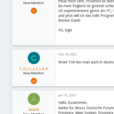
freue mich sehr, Proxmox ist wied
e
New Member
da mein Englisch ist grotesk schle
r
Jan 27, 2022
Ich experimentiere gerne am PC,
1
und jetzt will ich das tolle Prog
Besten Dank!
0
1
VG, Sigis
69
Feb 18, 2022
C
Wow! Toll das man auch in deutsc
C_h_r_i_s_t_i_a_n
New Member
Feb 18, 2022
1
0
Jan 15, 2023
A
1
Hallo Zusammen,
58
danke für dieses Deutsche Forum.
acurti
Bayern
Proxmox. Mein System. Proxmox auf