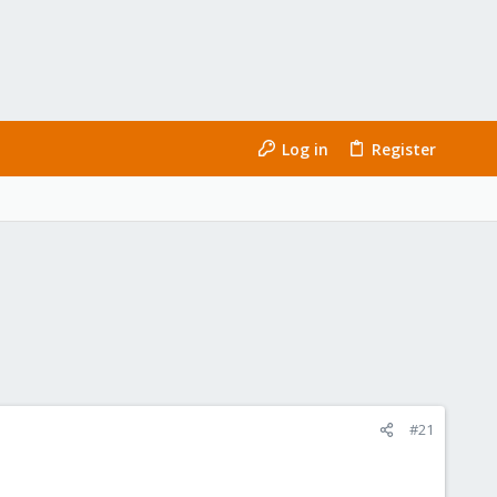
Log in
Register
#21