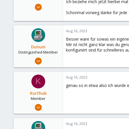
Ich beziehe mich jetzt hierbei mal
s
Aug 9, 2023
:
3
Schonmal vorweg danke für jede 
0
6
Aug 16, 2023
Besser wäre für sowas ein eige
Mir ist nicht ganz klar was du ge
Dunuin
konfiguriert sind für schnelleres a
Distinguished Member
Jun 30, 2020
14,795
4,874
Aug 16, 2023
K
290
genau so in etwa also ich würde 
Germany
Kurthub
Member
Aug 9, 2023
3
0
Aug 16, 2023
6