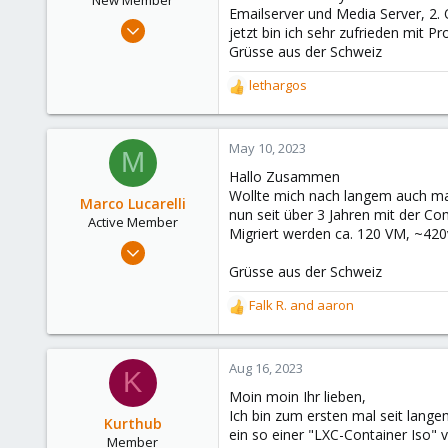
New Member
Emailserver und Media Server, 2. 
Jan 15, 2023
jetzt bin ich sehr zufrieden mit P
1
Grüsse aus der Schweiz
1
lethargos
R
1
e
Schweiz
a
c
May 10, 2023
M
t
Hallo Zusammen
i
Wollte mich nach langem auch ma
o
Marco Lucarelli
nun seit über 3 Jahren mit der C
n
Active Member
Migriert werden ca. 120 VM, ~420
s
Feb 5, 2019
:
6
Grüsse aus der Schweiz
2
Falk R.
and
aaron
R
43
e
35
a
c
Aug 16, 2023
K
t
Moin moin Ihr lieben,
i
Ich bin zum ersten mal seit lange
o
Kurthub
ein so einer "LXC-Container Iso" vo
n
Member