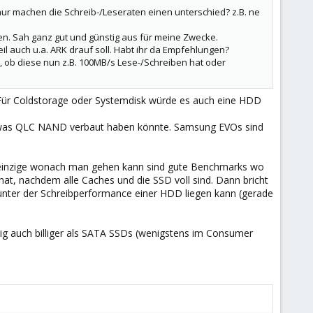
nur machen die Schreib-/Leseraten einen unterschied? z.B. ne
en. Sah ganz gut und günstig aus für meine Zwecke.
eil auch u.a. ARK drauf soll. Habt ihr da Empfehlungen?
, ob diese nun z.B. 100MB/s Lese-/Schreiben hat oder
 Für Coldstorage oder Systemdisk würde es auch eine HDD
n was QLC NAND verbaut haben könnte. Samsung EVOs sind
s einzige wonach man gehen kann sind gute Benchmarks wo
at, nachdem alle Caches und die SSD voll sind. Dann bricht
nter der Schreibperformance einer HDD liegen kann (gerade
ig auch billiger als SATA SSDs (wenigstens im Consumer