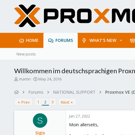
HOME
FORUMS
WHAT'S NEW
New posts
Willkommen im deutschsprachigen Prox
T
S
martin
May 24, 2016
h
t
r
a
Forums
NATIONAL SUPPORT
Proxmox VE (
e
r
a
t
1
2
3
Prev
Next
d
d
s
a
Jan 27, 2022
t
t
S
a
e
Moin allerseits,
r
Sigis
t