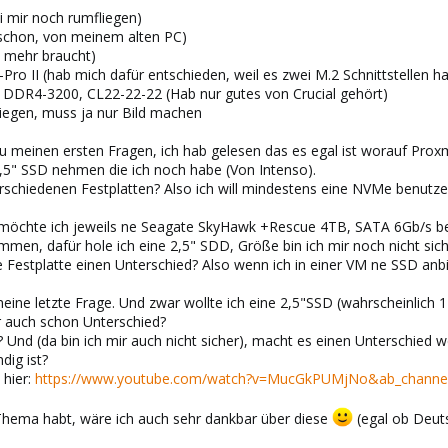
i mir noch rumfliegen)
 schon, von meinem alten PC)
t mehr braucht)
 II (hab mich dafür entschieden, weil es zwei M.2 Schnittstellen ha
 DDR4-3200, CL22-22-22 (Hab nur gutes von Crucial gehört)
liegen, muss ja nur Bild machen
 meinen ersten Fragen, ich hab gelesen das es egal ist worauf Proxm
,5" SSD nehmen die ich noch habe (Von Intenso).
erschiedenen Festplatten? Also ich will mindestens eine NVMe benutz
e möchte ich jeweils ne Seagate SkyHawk +Rescue 4TB, SATA 6Gb/s b
mmen, dafür hole ich eine 2,5" SDD, Größe bin ich mir noch nicht sich
e Festplatte einen Unterschied? Also wenn ich in einer VM ne SSD anb
ine letzte Frage. Und zwar wollte ich eine 2,5"SSD (wahrscheinlich 
r auch schon Unterschied?
 Und (da bin ich mir auch nicht sicher), macht es einen Unterschied 
dig ist?
 hier:
https://www.youtube.com/watch?v=MucGkPUMjNo&ab_channel
hema habt, wäre ich auch sehr dankbar über diese
(egal ob Deuts