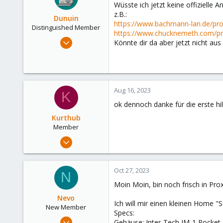
Wüsste ich jetzt keine offizielle 
z.B.:
Dunuin
https://www.bachmann-lan.de/pro
Distinguished Member
https://www.chucknemeth.com/pr
Jun 30, 2020
Könnte dir da aber jetzt nicht au
14,795
4,874
290
Germany
Aug 16, 2023
K
ok dennoch danke für die erste hi
Kurthub
Member
Aug 9, 2023
3
0
Oct 27, 2023
N
6
Moin Moin, bin noch frisch in Pr
Nevo
Ich will mir einen kleinen Home "
New Member
Specs:
Oct 27, 2023
Gehäuse: Inter-Tech IM-1 Pocket