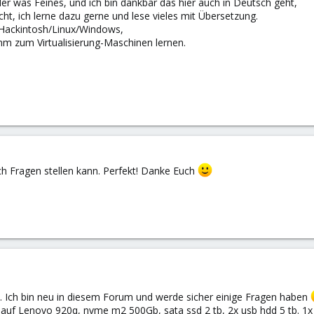
er was Feines, und ich bin dankbar das hier auch in Deutsch geht,
cht, ich lerne dazu gerne und lese vieles mit Übersetzung.
 Hackintosh/Linux/Windows,
ramm zum Virtualisierung-Maschinen lernen.
h Fragen stellen kann. Perfekt! Danke Euch
 Ich bin neu in diesem Forum und werde sicher einige Fragen haben
 Lenovo 920q, nvme m2 500Gb, sata ssd 2 tb, 2x usb hdd 5 tb. 1x usb