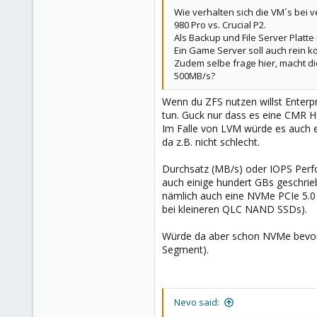
Wie verhalten sich die VM´s bei 
980 Pro vs. Crucial P2.
Als Backup und File Server Plat
Ein Game Server soll auch rein ko
Zudem selbe frage hier, macht di
500MB/s?
Wenn du ZFS nutzen willst Enter
tun. Guck nur dass es eine CMR 
Im Falle von LVM würde es auch 
da z.B. nicht schlecht.
Durchsatz (MB/s) oder IOPS Perf
auch einige hundert GBs geschrie
nämlich auch eine NVMe PCIe 5.0
bei kleineren QLC NAND SSDs).
Würde da aber schon NVMe bevorzu
Segment).
Nevo said: