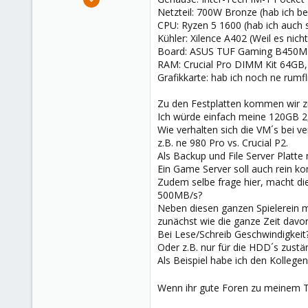
1
Netzteil: 700W Bronze (hab ich be
CPU: Ryzen 5 1600 (hab ich auch
0
Kühler: Xilence A402 (Weil es nich
1
Board: ASUS TUF Gaming B450M-Pro
Germany
RAM: Crucial Pro DIMM Kit 64GB,
Grafikkarte: hab ich noch ne rumf
Zu den Festplatten kommen wir zu
Ich würde einfach meine 120GB 2
Wie verhalten sich die VM´s bei v
z.B. ne 980 Pro vs. Crucial P2.
Als Backup und File Server Platt
Ein Game Server soll auch rein ko
Zudem selbe frage hier, macht di
500MB/s?
Neben diesen ganzen Spielerein me
zunächst wie die ganze Zeit davo
Bei Lese/Schreib Geschwindigkeit?
Oder z.B. nur für die HDD´s zustän
Als Beispiel habe ich den Kollegen
Wenn ihr gute Foren zu meinem T