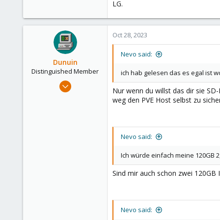
LG.
Oct 28, 2023
Nevo said:
Dunuin
Distinguished Member
ich hab gelesen das es egal ist 
Jun 30, 2020
Nur wenn du willst das dir sie SD
14,795
weg den PVE Host selbst zu sicher
4,874
290
Germany
Nevo said:
Ich würde einfach meine 120GB 2
Sind mir auch schon zwei 120GB 
Nevo said: