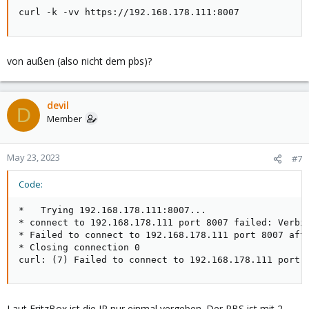
curl -k -vv https://192.168.178.111:8007
von außen (also nicht dem pbs)?
devil
D
Member
May 23, 2023
#7
Code:
*   Trying 192.168.178.111:8007...

* connect to 192.168.178.111 port 8007 failed: Verbin
* Failed to connect to 192.168.178.111 port 8007 afte
* Closing connection 0

curl: (7) Failed to connect to 192.168.178.111 port 
Laut FritzBox ist die IP nur einmal vergeben. Der PBS ist mit 2