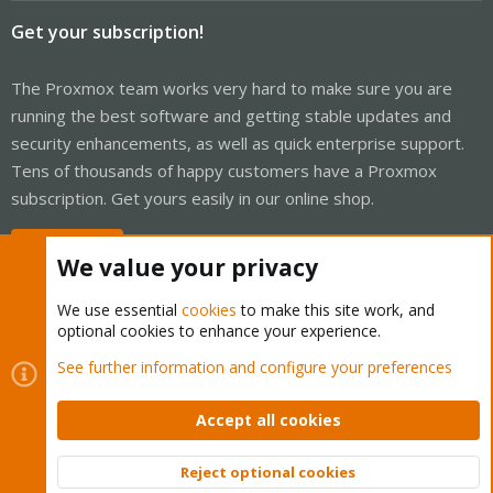
Get your subscription!
The Proxmox team works very hard to make sure you are
running the best software and getting stable updates and
security enhancements, as well as quick enterprise support.
Tens of thousands of happy customers have a Proxmox
subscription. Get yours easily in our online shop.
Buy now!
We value your privacy
We use essential
cookies
to make this site work, and
optional cookies to enhance your experience.
Cookies
Proxmox Support Forum - Light Mode
See further information and configure your preferences
Contact us
Terms and rules
Privacy policy
Help
Home
R
S
Accept all cookies
S
®
Community platform by XenForo
© 2010-2026 XenForo Ltd.
Reject optional cookies
Top
Bott