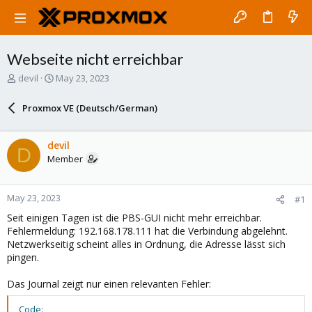
Webseite nicht erreichbar
T
S
devil
May 23, 2023
h
t
r
a
Proxmox VE (Deutsch/German)
e
r
a
t
d
d
devil
D
s
a
Member
t
t
a
e
r
May 23, 2023
#1
t
e
Seit einigen Tagen ist die PBS-GUI nicht mehr erreichbar.
r
Fehlermeldung: 192.168.178.111 hat die Verbindung abgelehnt.
Netzwerkseitig scheint alles in Ordnung, die Adresse lässt sich
pingen.
Das Journal zeigt nur einen relevanten Fehler:
Code: