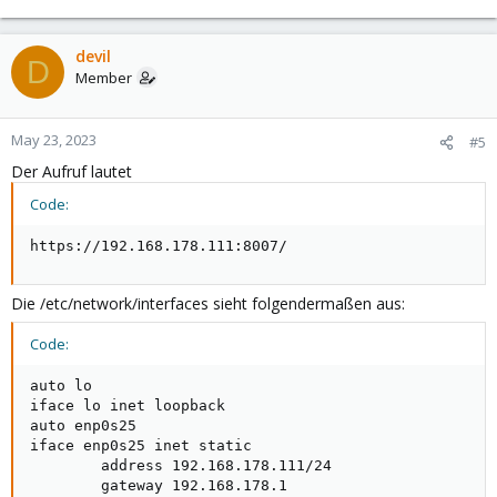
devil
D
Member
May 23, 2023
#5
Der Aufruf lautet
Code:
https://192.168.178.111:8007/
Die /etc/network/interfaces sieht folgendermaßen aus:
Code:
auto lo

iface lo inet loopback

auto enp0s25

iface enp0s25 inet static

        address 192.168.178.111/24

        gateway 192.168.178.1
