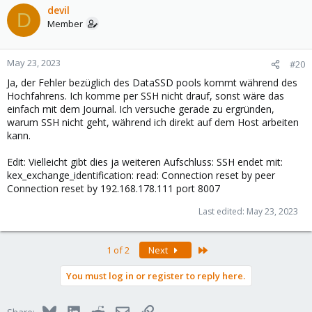
devil
D
Member
May 23, 2023
#20
Ja, der Fehler bezüglich des DataSSD pools kommt während des
Hochfahrens. Ich komme per SSH nicht drauf, sonst wäre das
einfach mit dem Journal. Ich versuche gerade zu ergründen,
warum SSH nicht geht, während ich direkt auf dem Host arbeiten
kann.
Edit: Vielleicht gibt dies ja weiteren Aufschluss: SSH endet mit:
kex_exchange_identification: read: Connection reset by peer
Connection reset by 192.168.178.111 port 8007
Last edited:
May 23, 2023
Last
1 of 2
Next
You must log in or register to reply here.
Bluesky
LinkedIn
Reddit
Email
Link