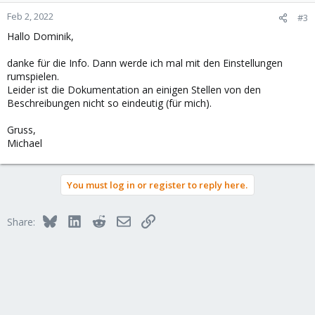
n
Feb 2, 2022
#3
s
Hallo Dominik,
:
danke für die Info. Dann werde ich mal mit den Einstellungen
rumspielen.
Leider ist die Dokumentation an einigen Stellen von den
Beschreibungen nicht so eindeutig (für mich).
Gruss,
Michael
You must log in or register to reply here.
Bluesky
LinkedIn
Reddit
Email
Link
Share: