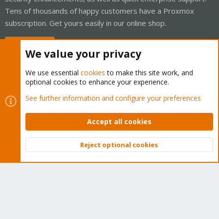
Tens of thousands of happy customers have a Proxmox
subscription. Get yours easily in our online shop.
Buy now!
We value your privacy
We use essential
cookies
to make this site work, and
optional cookies to enhance your experience.
Cookies
Proxmox Support Forum - Light Mode
See further information and configure your preferences
Contact us
Terms and rules
Privacy policy
Help
Home
R
S
Accept all cookies
S
®
Community platform by XenForo
© 2010-2026 XenForo Ltd.
Reject optional cookies
Top
Bott