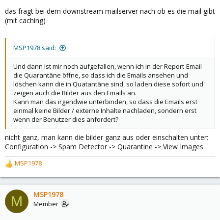
das fragt bei dem downstream mailserver nach ob es die mail gibt
(mit caching)
MSP1978 said:
Und dann ist mir noch aufgefallen, wenn ich in der Report-Email
die Quarantäne öffne, so dass ich die Emails ansehen und
löschen kann die in Quatantäne sind, so laden diese sofort und
zeigen auch die Bilder aus den Emails an.
Kann man das irgendwie unterbinden, so dass die Emails erst
einmal keine Bilder / externe Inhalte nachladen, sondern erst
wenn der Benutzer dies anfordert?
nicht ganz, man kann die bilder ganz aus oder einschalten unter:
Configuration -> Spam Detector -> Quarantine -> View Images
MSP1978
R
e
a
c
MSP1978
M
t
Member
i
o