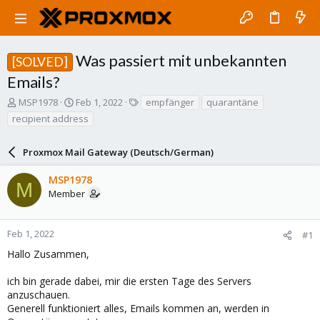
Was passiert mit unbekannten
[SOLVED]
Emails?
T
S
T
MSP1978
Feb 1, 2022
empfänger
quarantäne
h
t
a
recipient address
r
a
g
e
r
s
a
Proxmox Mail Gateway (Deutsch/German)
t
d
d
s
a
MSP1978
M
t
t
Member
a
e
r
t
Feb 1, 2022
#1
e
Hallo Zusammen,
r
ich bin gerade dabei, mir die ersten Tage des Servers
anzuschauen.
Generell funktioniert alles, Emails kommen an, werden in