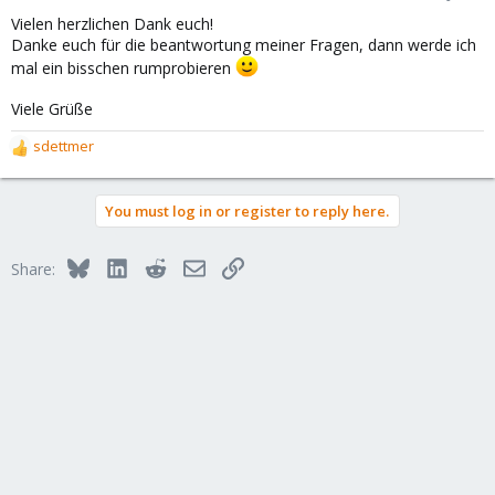
s
Vielen herzlichen Dank euch!
:
Danke euch für die beantwortung meiner Fragen, dann werde ich
mal ein bisschen rumprobieren
Viele Grüße
sdettmer
R
e
a
You must log in or register to reply here.
c
t
i
Bluesky
LinkedIn
Reddit
Email
Link
Share:
o
n
s
: