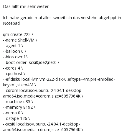
Das hilft mir sehr weiter.
Ich habe gerade mal alles swoeit ich das verstehe abgetippt in
Notepad:
qm create 222 \
--name Shell-VM \
--agent 1 \
--balloon 0 \
--bios ovmf \
--boot order=scsi0;ide2;net0 \
--cores 4 \
--cpu host \
--efidisk0 local-lvm:vm-222-disk-0,efitype=4m,pre-enrolled-
keys=1,size=4M \
--cdrom local:iso/ubuntu-24.04.1-desktop-
amd64.iso,media=cdrom,size=6057964K \
--machine q35 \
--memory 8192 \
--numa 0 \
--ostype 126 \
--scsi0 local:iso/ubuntu-24.04.1-desktop-
amd64.iso,media=cdrom,size=6057964K \