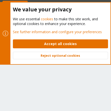
Buy now!
We value your privacy
We use essential
cookies
to make this site work, and
optional cookies to enhance your experience.
Cookies
Proxmox Support Forum - Light Mode
See further information and configure your preferences
Contact us
Terms and rules
Privacy policy
Help
Home
R
S
Accept all cookies
S
®
Community platform by XenForo
© 2010-2026 XenForo Ltd.
Reject optional cookies
Top
Bott