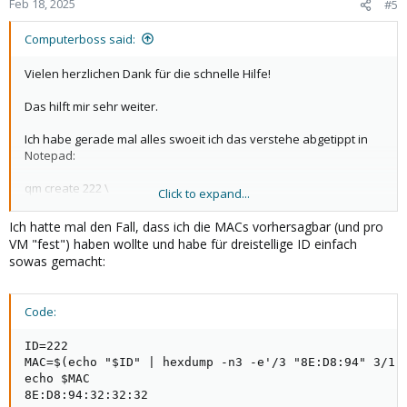
Feb 18, 2025
#5
s
:
Computerboss said:
Vielen herzlichen Dank für die schnelle Hilfe!
Das hilft mir sehr weiter.
Ich habe gerade mal alles swoeit ich das verstehe abgetippt in
Notepad:
qm create 222 \
Click to expand...
--net0 "virtio=$MAC,bridge=vmbr0
Ich hatte mal den Fall, dass ich die MACs vorhersagbar (und pro
VM "fest") haben wollte und habe für dreistellige ID einfach
1. Muss ich eine MAC Adresse angeben oder lasse ich das Feld
sowas gemacht:
einfach weg?
Code:
ID=222

MAC=$(echo "$ID" | hexdump -n3 -e'/3 "8E:D8:94" 3/1 "
echo $MAC

8E:D8:94:32:32:32