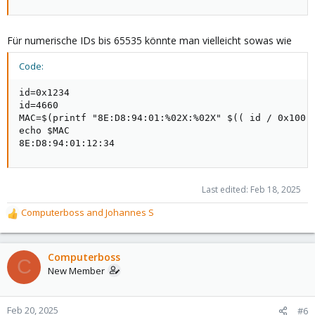
Für numerische IDs bis 65535 könnte man vielleicht sowas wie
Code:
id=0x1234

id=4660

MAC=$(printf "8E:D8:94:01:%02X:%02X" $(( id / 0x100 )
echo $MAC

8E:D8:94:01:12:34
Last edited:
Feb 18, 2025
Computerboss
and
Johannes S
R
e
a
c
Computerboss
C
t
New Member
i
o
n
Feb 20, 2025
#6