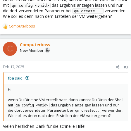
mit
das Ergebnis anzeigen lassen und nur
qm config <vmid>
die dort verwendeten Parameter bei
verwenden.
qm create...
Wie soll es denn nach dem Erstellen der VM weitergehen?
Computerboss
R
e
a
c
Computerboss
C
t
New Member
i
o
n
Feb 17, 2025
#3
s
:
fba said:
Hi,
wenn Du Dir eine VM erstellt hast, dann kannst Du Dir in der Shell
mit
das Ergebnis anzeigen lassen und nur
qm config <vmid>
die dort verwendeten Parameter bei
verwenden.
qm create...
Wie soll es denn nach dem Erstellen der VM weitergehen?
Vielen herzlichen Dank für die schnelle Hilfe!