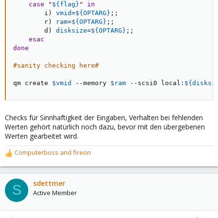
case
"
${flag}
"
in
        i
)
vmid
=
${OPTARG}
;
;
        r
)
ram
=
${OPTARG}
;
;
        d
)
disksize
=
${OPTARG}
;
;
esac
done
#sanity checking here#
qm create 
$vmid
 --memory 
$ram
 --scsi0 local:
${disksi
Checks für Sinnhaftigkeit der Eingaben, Verhalten bei fehlenden
Werten gehört natürlich noch dazu, bevor mit den übergebenen
Werten gearbeitet wird.
Computerboss
and
fireon
R
e
a
c
sdettmer
S
t
Active Member
i
o
n