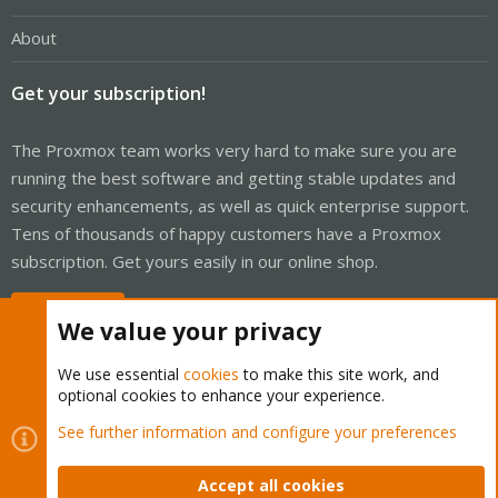
About
Get your subscription!
The Proxmox team works very hard to make sure you are
running the best software and getting stable updates and
security enhancements, as well as quick enterprise support.
Tens of thousands of happy customers have a Proxmox
subscription. Get yours easily in our online shop.
Buy now!
We value your privacy
We use essential
cookies
to make this site work, and
optional cookies to enhance your experience.
Cookies
Proxmox Support Forum - Light Mode
See further information and configure your preferences
Contact us
Terms and rules
Privacy policy
Help
Home
R
S
Accept all cookies
S