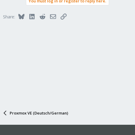
You must log in or register to reply here.
Bluesky
LinkedIn
Reddit
Email
Link
Share:
Proxmox VE (Deutsch/German)