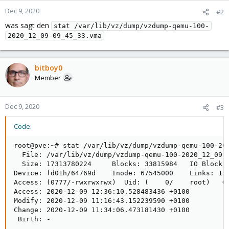
Dec 9, 2020
#2
was sagt den
stat /var/lib/vz/dump/vzdump-qemu-100-
2020_12_09-09_45_33.vma
bitboy0
Member
Dec 9, 2020
#3
Code:
root@pve:~# stat /var/lib/vz/dump/vzdump-qemu-100-202
  File: /var/lib/vz/dump/vzdump-qemu-100-2020_12_09-0
  Size: 17313780224     Blocks: 33815984   IO Block: 
Device: fd01h/64769d    Inode: 67545000    Links: 1

Access: (0777/-rwxrwxrwx)  Uid: (    0/    root)   Gi
Access: 2020-12-09 12:36:10.528483436 +0100

Modify: 2020-12-09 11:16:43.152239590 +0100

Change: 2020-12-09 11:34:06.473181430 +0100

 Birth: -