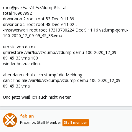
root@pve:/var/lib/vz/dump# ls -al
total 16907992
drwxr-xr-x 2 root root 53 Dec 9 11:39 .
drwxr-xr-x 5 root root 48 Dec 9 11:02 ..
-rwxrwxrwx 1 root root 17313780224 Dec 9 11:16 vzdump-qemu-
100-2020_12_09-09_45_33.vma
um sie von da mit
qmrestore /var/lib/vz/dump/vzdump-qemu-100-2020_12_09-
09_45_33.vma 100
wieder herzustellen.
aber dann erhalte ich stumpf die Meldung
can't find file /var/lib/vz/dump/vzdump-qemu-100-2020_12_09-
09_45_33.vma
Und jetzt weiß ich auch nicht weiter...
fabian
Proxmox Staff Member
Staff member