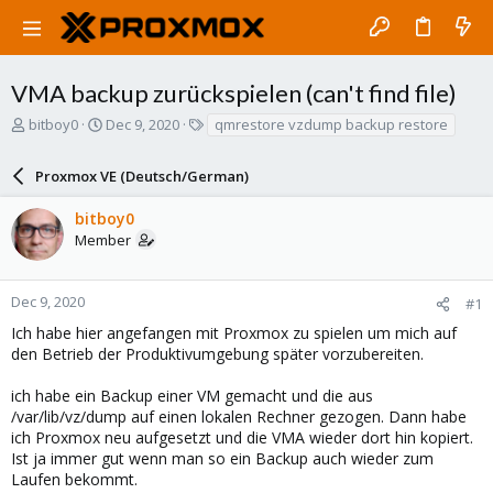
VMA backup zurückspielen (can't find file)
T
S
T
bitboy0
Dec 9, 2020
qmrestore vzdump backup restore
h
t
a
r
a
g
Proxmox VE (Deutsch/German)
e
r
s
a
t
bitboy0
d
d
Member
s
a
t
t
a
e
r
Dec 9, 2020
#1
t
Ich habe hier angefangen mit Proxmox zu spielen um mich auf
e
den Betrieb der Produktivumgebung später vorzubereiten.
r
ich habe ein Backup einer VM gemacht und die aus
/var/lib/vz/dump auf einen lokalen Rechner gezogen. Dann habe
ich Proxmox neu aufgesetzt und die VMA wieder dort hin kopiert.
Ist ja immer gut wenn man so ein Backup auch wieder zum
Laufen bekommt.