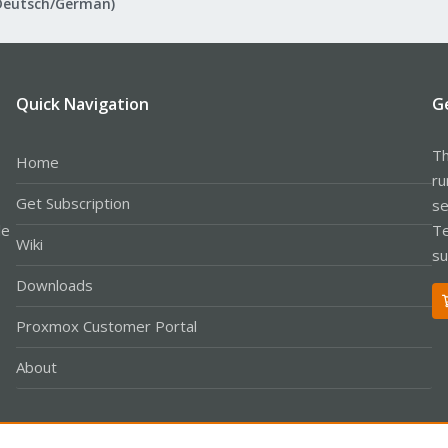
Deutsch/German)
Quick Navigation
G
Th
Home
ru
Get Subscription
se
le
Te
Wiki
su
Downloads
Proxmox Customer Portal
About