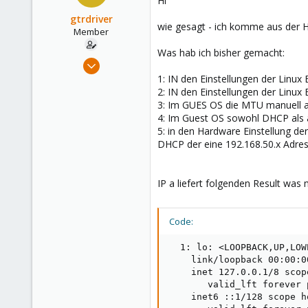
Hi
39
gtrdriver
wie gesagt - ich komme aus der 
Member
Was hab ich bisher gemacht:
Nov 27, 2020
11
1: IN den Einstellungen der Linu
2: IN den Einstellungen der Linux
1
3: Im GUES OS die MTU manuell a
8
4: Im Guest OS sowohl DHCP als a
51
5: in den Hardware Einstellung d
DHCP der eine 192.168.50.x Adress
IP a liefert folgenden Result was 
Code:
  1: lo: <LOOPBACK,UP,LOW
    link/loopback 00:00:0
    inet 127.0.0.1/8 scop
       valid_lft forever 
    inet6 ::1/128 scope ho