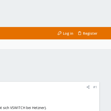
Log in
Register
#1
nt sich VSWITCH bei Hetzner).