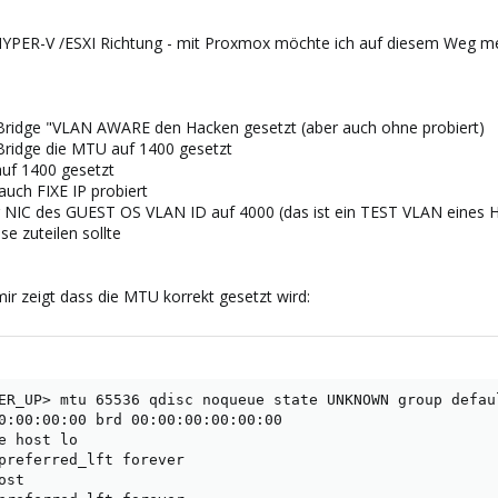
HYPER-V /ESXI Richtung - mit Proxmox möchte ich auf diesem Weg meh
x Bridge "VLAN AWARE den Hacken gesetzt (aber auch ohne probiert)
 Bridge die MTU auf 1400 gesetzt
uf 1400 gesetzt
uch FIXE IP probiert
er NIC des GUEST OS VLAN ID auf 4000 (das ist ein TEST VLAN eines H
e zuteilen sollte
mir zeigt dass die MTU korrekt gesetzt wird:
ER_UP> mtu 65536 qdisc noqueue state UNKNOWN group defaul
0:00:00:00 brd 00:00:00:00:00:00

e host lo

preferred_lft forever

st
