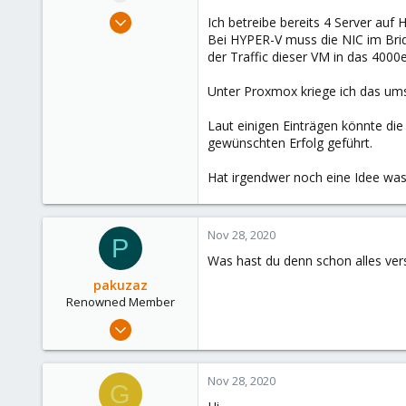
e
Nov 27, 2020
Ich betreibe bereits 4 Server au
r
11
Bei HYPER-V muss die NIC im Brid
der Traffic dieser VM in das 400
1
8
Unter Proxmox kriege ich das ums 
51
Laut einigen Einträgen könnte di
gewünschten Erfolg geführt.
Hat irgendwer noch eine Idee was 
Nov 28, 2020
P
Was hast du denn schon alles ver
pakuzaz
Renowned Member
Apr 27, 2020
466
29
Nov 28, 2020
G
68