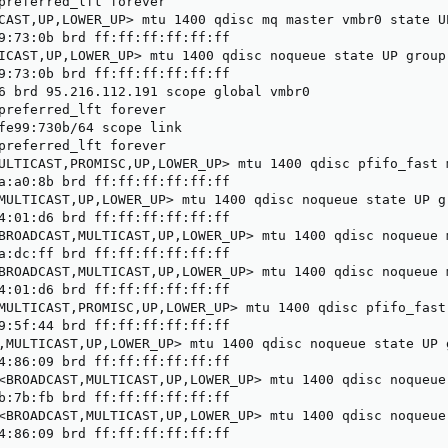
preferred_lft forever

CAST,UP,LOWER_UP> mtu 1400 qdisc mq master vmbr0 state UP
9:73:0b brd ff:ff:ff:ff:ff:ff

ICAST,UP,LOWER_UP> mtu 1400 qdisc noqueue state UP group 
9:73:0b brd ff:ff:ff:ff:ff:ff

6 brd 95.216.112.191 scope global vmbr0

preferred_lft forever

fe99:730b/64 scope link

preferred_lft forever

ULTICAST,PROMISC,UP,LOWER_UP> mtu 1400 qdisc pfifo_fast 
a:a0:8b brd ff:ff:ff:ff:ff:ff

MULTICAST,UP,LOWER_UP> mtu 1400 qdisc noqueue state UP gr
4:01:d6 brd ff:ff:ff:ff:ff:ff

BROADCAST,MULTICAST,UP,LOWER_UP> mtu 1400 qdisc noqueue 
a:dc:ff brd ff:ff:ff:ff:ff:ff

BROADCAST,MULTICAST,UP,LOWER_UP> mtu 1400 qdisc noqueue 
4:01:d6 brd ff:ff:ff:ff:ff:ff

MULTICAST,PROMISC,UP,LOWER_UP> mtu 1400 qdisc pfifo_fast
9:5f:44 brd ff:ff:ff:ff:ff:ff

,MULTICAST,UP,LOWER_UP> mtu 1400 qdisc noqueue state UP g
4:86:09 brd ff:ff:ff:ff:ff:ff

<BROADCAST,MULTICAST,UP,LOWER_UP> mtu 1400 qdisc noqueue
b:7b:fb brd ff:ff:ff:ff:ff:ff

<BROADCAST,MULTICAST,UP,LOWER_UP> mtu 1400 qdisc noqueue
4:86:09 brd ff:ff:ff:ff:ff:ff