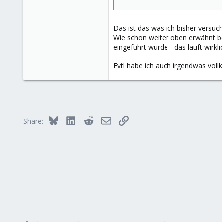
Das ist das was ich bisher versuch
Wie schon weiter oben erwähnt be
eingeführt wurde - das läuft wirkl
Evtl habe ich auch irgendwas vo
Bluesky
LinkedIn
Reddit
Email
Link
Share: