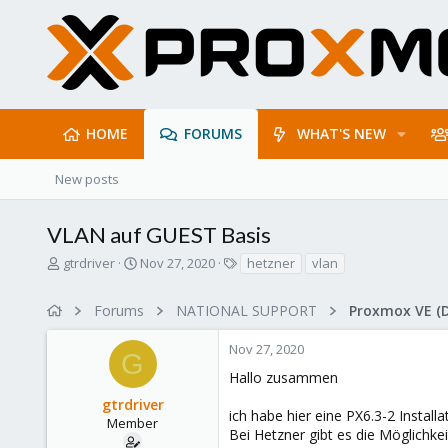
HOME
FORUMS
WHAT'S NEW
New posts
VLAN auf GUEST Basis
T
S
T
gtrdriver
Nov 27, 2020
hetzner
vlan
h
t
a
r
a
g
Forums
NATIONAL SUPPORT
Proxmox VE (
e
r
s
a
t
Nov 27, 2020
d
d
G
s
a
Hallo zusammen
t
t
gtrdriver
a
e
ich habe hier eine PX6.3-2 Install
r
Member
Bei Hetzner gibt es die Möglichke
t