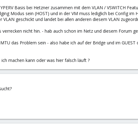
f HYPERV Basis bei Hetzner zusammen mit dem VLAN / VSWITCH Feature
ging Modus sein (HOST) und in der VM muss lediglich bei Config im H
0er VLAN geschickt und landet bei allen anderen diesem VLAN zugeord
verrecken nicht hin. - hab auch schon im Netz und diesem Forum gesu
e MTU das Problem sein - also habe ich auf der Bridge und im GUEST d
ich machen kann oder was hier falsch läuft ?
sucht?