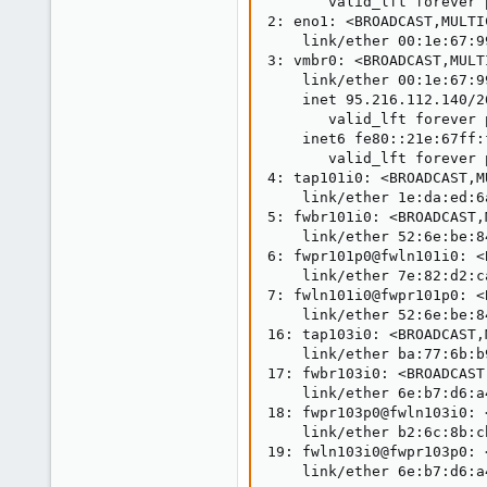
       valid_lft forever 
2: eno1: <BROADCAST,MULTI
    link/ether 00:1e:67:9
3: vmbr0: <BROADCAST,MULT
    link/ether 00:1e:67:9
    inet 95.216.112.140/2
       valid_lft forever 
    inet6 fe80::21e:67ff:
       valid_lft forever 
4: tap101i0: <BROADCAST,M
    link/ether 1e:da:ed:6
5: fwbr101i0: <BROADCAST,
    link/ether 52:6e:be:8
6: fwpr101p0@fwln101i0: <
    link/ether 7e:82:d2:c
7: fwln101i0@fwpr101p0: <
    link/ether 52:6e:be:8
16: tap103i0: <BROADCAST,
    link/ether ba:77:6b:b
17: fwbr103i0: <BROADCAST
    link/ether 6e:b7:d6:a
18: fwpr103p0@fwln103i0: 
    link/ether b2:6c:8b:c
19: fwln103i0@fwpr103p0: 
    link/ether 6e:b7:d6:a