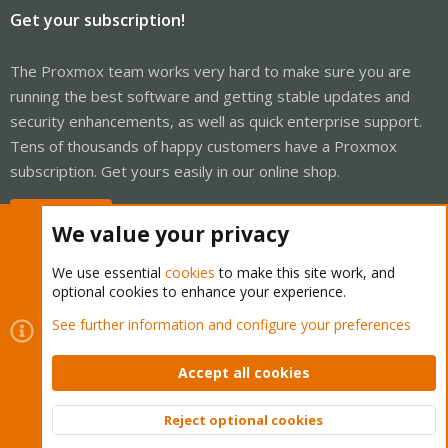
Get your subscription!
The Proxmox team works very hard to make sure you are
running the best software and getting stable updates and
security enhancements, as well as quick enterprise support.
Tens of thousands of happy customers have a Proxmox
subscription. Get yours easily in our online shop.
Buy now!
We value your privacy
We use essential
cookies
to make this site work, and
optional cookies to enhance your experience.
Cookies
Proxmox Support Forum - Light Mode
See further information and configure your preferences
Contact us
Terms and rules
Privacy policy
Help
Home
R
S
Accept all cookies
S
®
Community platform by XenForo
© 2010-2026 XenForo Ltd.
Reject optional cookies
Top
Bott