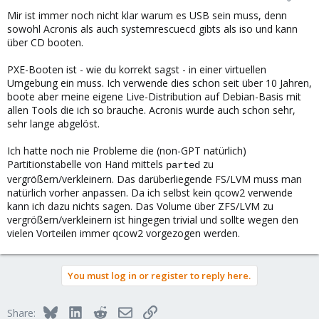
Mir ist immer noch nicht klar warum es USB sein muss, denn
sowohl Acronis als auch systemrescuecd gibts als iso und kann
über CD booten.
PXE-Booten ist - wie du korrekt sagst - in einer virtuellen
Umgebung ein muss. Ich verwende dies schon seit über 10 Jahren,
boote aber meine eigene Live-Distribution auf Debian-Basis mit
allen Tools die ich so brauche. Acronis wurde auch schon sehr,
sehr lange abgelöst.
Ich hatte noch nie Probleme die (non-GPT natürlich)
Partitionstabelle von Hand mittels
zu
parted
vergrößern/verkleinern. Das darüberliegende FS/LVM muss man
natürlich vorher anpassen. Da ich selbst kein qcow2 verwende
kann ich dazu nichts sagen. Das Volume über ZFS/LVM zu
vergrößern/verkleinern ist hingegen trivial und sollte wegen den
vielen Vorteilen immer qcow2 vorgezogen werden.
You must log in or register to reply here.
Bluesky
LinkedIn
Reddit
Email
Link
Share: