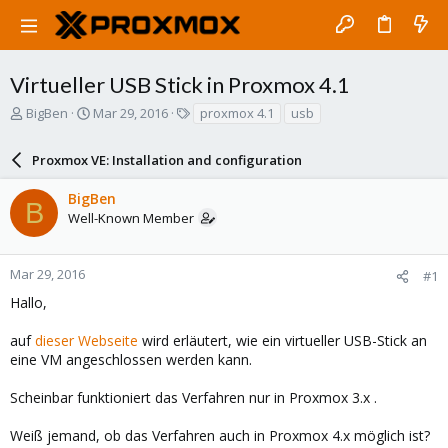
Virtueller USB Stick in Proxmox 4.1
T
S
T
BigBen
Mar 29, 2016
proxmox 4.1
usb
h
t
a
r
a
g
Proxmox VE: Installation and configuration
e
r
s
a
t
BigBen
d
d
B
Well-Known Member
s
a
t
t
a
e
r
Mar 29, 2016
#1
t
Hallo,
e
r
auf
dieser Webseite
wird erläutert, wie ein virtueller USB-Stick an
eine VM angeschlossen werden kann.
Scheinbar funktioniert das Verfahren nur in Proxmox 3.x .
Weiß jemand, ob das Verfahren auch in Proxmox 4.x möglich ist?