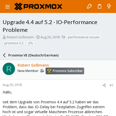
Upgrade 4.4 auf 5.2 - IO-Performance
Probleme
T
S
T
Robert Goßmann
Aug 20, 2018
performance issues
h
t
a
proxmox 5.2
zfs
r
a
g
e
r
s
a
Proxmox VE (Deutsch/German)
t
d
d
s
a
Robert Goßmann
R
t
t
New Member
Proxmox Subscriber
a
e
r
t
Aug 20, 2018
#1
e
Hallo,
r
seit dem Upgrade von Proxmox 4.4 auf 5.2 haben wir das
Problem, dass das IO-Delay bei Festplatten-Zugriffen extrem
hoch ist und sogar virtuelle Maschinen Prozesse abbrechen.