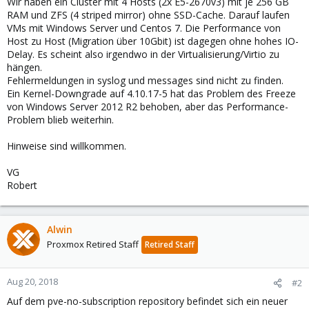
Wir haben ein Cluster mit 4 Hosts (2x E5-2670v3) mit je 256 GB
RAM und ZFS (4 striped mirror) ohne SSD-Cache. Darauf laufen
VMs mit Windows Server und Centos 7. Die Performance von
Host zu Host (Migration über 10Gbit) ist dagegen ohne hohes IO-
Delay. Es scheint also irgendwo in der Virtualisierung/Virtio zu
hängen.
Fehlermeldungen in syslog und messages sind nicht zu finden.
Ein Kernel-Downgrade auf 4.10.17-5 hat das Problem des Freeze
von Windows Server 2012 R2 behoben, aber das Performance-
Problem blieb weiterhin.
Hinweise sind willkommen.
VG
Robert
Alwin
Proxmox Retired Staff
Retired Staff
Aug 20, 2018
#2
Auf dem pve-no-subscription repository befindet sich ein neuer