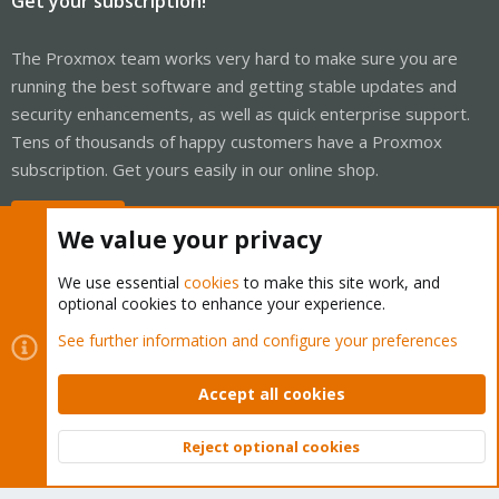
Get your subscription!
The Proxmox team works very hard to make sure you are
running the best software and getting stable updates and
security enhancements, as well as quick enterprise support.
Tens of thousands of happy customers have a Proxmox
subscription. Get yours easily in our online shop.
Buy now!
We value your privacy
We use essential
cookies
to make this site work, and
optional cookies to enhance your experience.
Cookies
Proxmox Support Forum - Light Mode
See further information and configure your preferences
Contact us
Terms and rules
Privacy policy
Help
Home
R
S
Accept all cookies
S
®
Community platform by XenForo
© 2010-2026 XenForo Ltd.
Reject optional cookies
Top
Bott