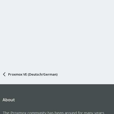
Proxmox VE (Deutsch/German)
About
The Proxmox community has been around for many years