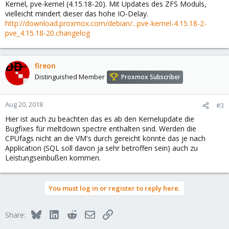
Kernel, pve-kernel (4.15.18-20). Mit Updates des ZFS Moduls,
vielleicht mindert dieser das hohe IO-Delay.
http://download.proxmox.com/debian/...pve-kernel-4.15.18-2-
pve_4.15.18-20.changelog
fireon
Distinguished Member
Proxmox Subscriber
Aug 20, 2018
#3
Hier ist auch zu beachten das es ab den Kernelupdate die
Bugfixes für meltdown spectre enthalten sind. Werden die
CPUfags nicht an die VM's durch gereicht könnte das je nach
Application (SQL soll davon ja sehr betroffen sein) auch zu
Leistungseinbußen kommen.
You must log in or register to reply here.
Bluesky
LinkedIn
Reddit
Email
Link
Share: