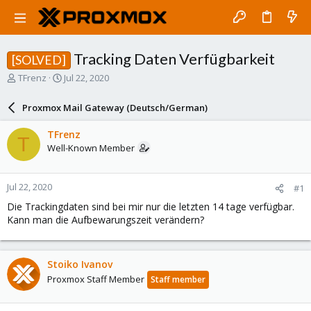
Tracking Daten Verfügbarkeit
[SOLVED]
T
S
TFrenz
Jul 22, 2020
h
t
r
a
Proxmox Mail Gateway (Deutsch/German)
e
r
a
t
TFrenz
T
d
d
Well-Known Member
s
a
t
t
a
e
Jul 22, 2020
#1
r
t
Die Trackingdaten sind bei mir nur die letzten 14 tage verfügbar.
e
Kann man die Aufbewarungszeit verändern?
r
Stoiko Ivanov
Proxmox Staff Member
Staff member