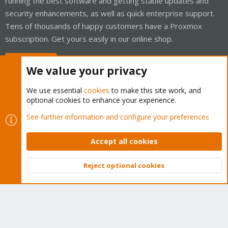
running the best software and getting stable updates and
security enhancements, as well as quick enterprise support.
Tens of thousands of happy customers have a Proxmox
subscription. Get yours easily in our online shop.
Buy now!
We value your privacy
We use essential
cookies
to make this site work, and
optional cookies to enhance your experience.
Cookies
Proxmox Support Forum - Light Mode
See further information and configure your preferences
Contact us
Terms and rules
Privacy policy
Help
Home
R
S
Accept all cookies
S
®
Community platform by XenForo
© 2010-2026 XenForo Ltd.
Reject optional cookies
Top
Bott