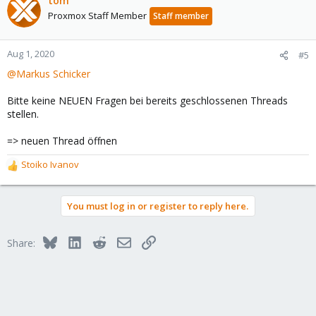
tom
Proxmox Staff Member
Staff member
Aug 1, 2020
#5
@Markus Schicker
Bitte keine NEUEN Fragen bei bereits geschlossenen Threads
stellen.
=> neuen Thread öffnen
Stoiko Ivanov
R
e
a
You must log in or register to reply here.
c
t
i
Bluesky
LinkedIn
Reddit
Email
Link
Share:
o
n
s
: