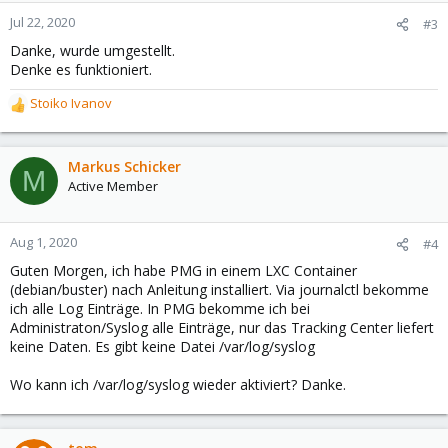
Jul 22, 2020
#3
Danke, wurde umgestellt.
Denke es funktioniert.
Stoiko Ivanov
R
e
a
c
Markus Schicker
M
t
Active Member
i
o
n
Aug 1, 2020
#4
s
Guten Morgen, ich habe PMG in einem LXC Container
:
(debian/buster) nach Anleitung installiert. Via journalctl bekomme
ich alle Log Einträge. In PMG bekomme ich bei
Administraton/Syslog alle Einträge, nur das Tracking Center liefert
keine Daten. Es gibt keine Datei /var/log/syslog
Wo kann ich /var/log/syslog wieder aktiviert? Danke.