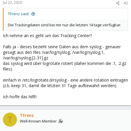
Jul 22, 2020
#2
TFrenz said:
Die Trackingdaten sind bei mir nur die letzten 14 tage verfügbar.
Ich nehme an es geht um das Tracking Center?
Falls ja - dieses bezieht seine Daten aus dem syslog - genauer
gesagt aus den files /var/log/syslog, /var/log/syslog.1,
/var/log/syslog.[2-31].gz
das syslog wird über logrotate rotiert (daher kommen die .1, .2.gz
files).
einfach in /etc/logrotate.d/rsyslog - eine andere rotation eintragen
(z.b. keep 31, damit die letzten 31 Tage aufbewahrt werden)
Ich hoffe das hilft!
TFrenz
T
Well-Known Member