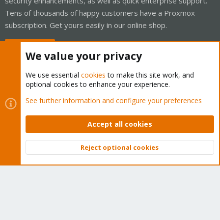
security enhancements, as well as quick enterprise support.
Tens of thousands of happy customers have a Proxmox
subscription. Get yours easily in our online shop.
Buy now!
We value your privacy
We use essential
cookies
to make this site work, and
optional cookies to enhance your experience.
Cookies
Proxmox Support Forum - Light Mode
See further information and configure your preferences
Contact us
Terms and rules
Privacy policy
Help
Home
R
S
Accept all cookies
S
®
Community platform by XenForo
© 2010-2026 XenForo Ltd.
Reject optional cookies
Top
Bott