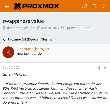
swappiness value
T
S
T
kleemann_hdm_str
Dec 20, 2024
proxmox
ram
h
t
a
r
a
g
Proxmox VE (Deutsch/German)
e
r
s
a
t
kleemann_hdm_str
d
d
K
New Member
s
a
t
t
a
e
r
Dec 20, 2024
#1
t
Guten Morgen,
e
r
auf meinen proxmox Servern laufen einige vm mit mehr als
90% RAM Verbrauch . Leider kann ich diese nicht einfach
rebooten und mehr RAM zuweisen . Würde es helfen den Value
von swappiness von 10 höher zu setzen? Falls ja was würdet ihr
da empfehlen?