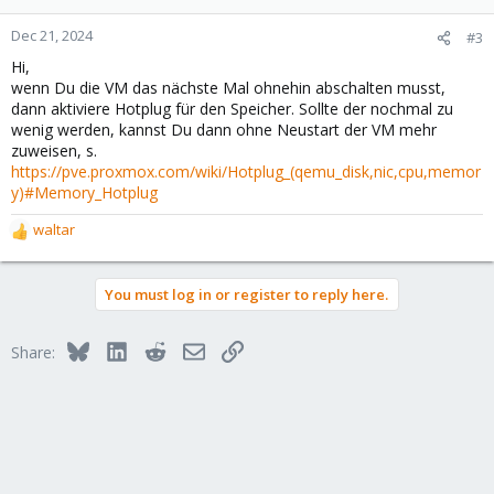
o
n
Dec 21, 2024
#3
s
Hi,
:
wenn Du die VM das nächste Mal ohnehin abschalten musst,
dann aktiviere Hotplug für den Speicher. Sollte der nochmal zu
wenig werden, kannst Du dann ohne Neustart der VM mehr
zuweisen, s.
https://pve.proxmox.com/wiki/Hotplug_(qemu_disk,nic,cpu,memor
y)#Memory_Hotplug
waltar
R
e
a
You must log in or register to reply here.
c
t
i
Bluesky
LinkedIn
Reddit
Email
Link
Share:
o
n
s
: