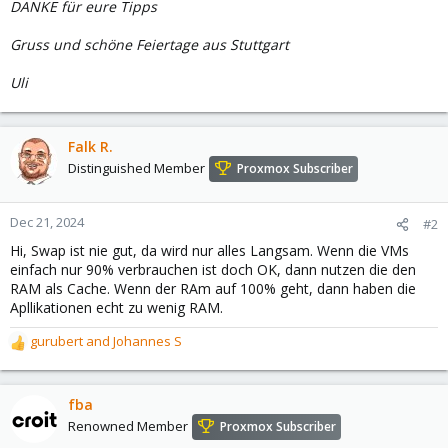
DANKE für eure Tipps
Gruss und schöne Feiertage aus Stuttgart
Uli
Falk R.
Distinguished Member
Proxmox Subscriber
Dec 21, 2024
#2
Hi, Swap ist nie gut, da wird nur alles Langsam. Wenn die VMs
einfach nur 90% verbrauchen ist doch OK, dann nutzen die den
RAM als Cache. Wenn der RAm auf 100% geht, dann haben die
Apllikationen echt zu wenig RAM.
gurubert
and
Johannes S
R
e
a
c
fba
t
Renowned Member
Proxmox Subscriber
i