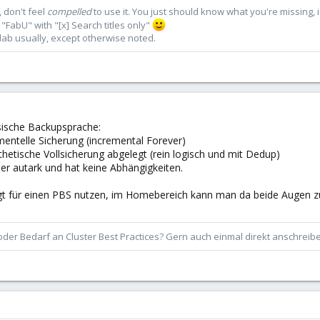
 don't feel
compelled
to use it. You just should know what you're missing, 
"FabU" with "[x] Search titles only"
lab usually, except otherwise noted.
ssische Backupsprache:
entelle Sicherung (incremental Forever)
thetische Vollsicherung abgelegt (rein logisch und mit Dedup)
er autark und hat keine Abhängigkeiten.
ngt für einen PBS nutzen, im Homebereich kann man da beide Augen
der Bedarf an Cluster Best Practices? Gern auch einmal direkt anschrei