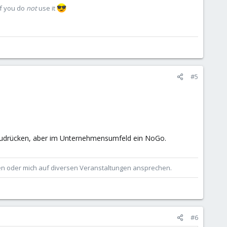
if you do
not
use it
#5
 zudrücken, aber im Unternehmensumfeld ein NoGo.
ben oder mich auf diversen Veranstaltungen ansprechen.
#6