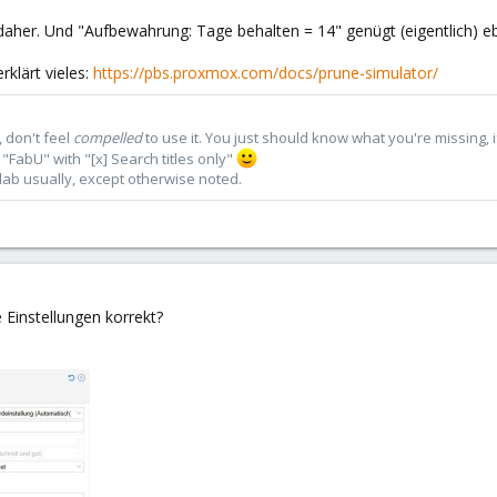
her. Und "Aufbewahrung: Tage behalten = 14" genügt (eigentlich) eb
rklärt vieles:
https://pbs.proxmox.com/docs/prune-simulator/
 don't feel
compelled
to use it. You just should know what you're missing, 
"FabU" with "[x] Search titles only"
lab usually, except otherwise noted.
e Einstellungen korrekt?