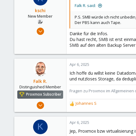
i
Falk R. said:
o
kschi
n
New Member
P.S. SMB würde ich nicht unbed
s
Der PBS kann auch Tape.
:
Apr 3, 2025
Danke für die Infos.
4
Du hast recht, SMB ist erst einma
0
SMB auf den alten Backup Server 
1
Apr 6, 2025
Ich hoffe du willst keine Datado
und nutzloses Storage, da dedupli
Falk R.
Distinguished Member
Fragen zu Proxmox im Allgemeinen o
Proxmox Subscriber
Aug 2, 2021
Johannes S
R
6,852
e
a
2,916
c
Apr 6, 2025
K
278
t
Jep, Proxmox bzw virtualisierung is
i
47