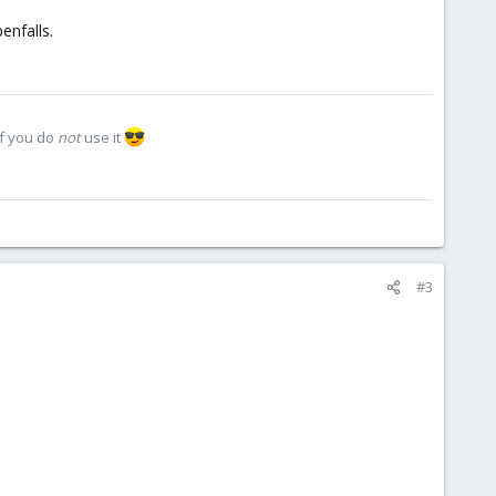
enfalls.
if you do
not
use it
#3