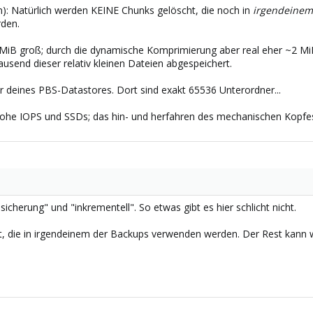
): Natürlich werden KEINE Chunks gelöscht, die noch in
irgendeinem
rden.
MiB groß; durch die dynamische Komprimierung aber real eher ~2 MiB.
ausend dieser relativ kleinen Dateien abgespeichert.
r deines PBS-Datastores. Dort sind exakt 65536 Unterordner...
he IOPS und SSDs; das hin- und herfahren des mechanischen Kopfes e
icherung" und "inkrementell". So etwas gibt es hier schlicht nicht.
, die in irgendeinem der Backups verwenden werden. Der Rest kann we