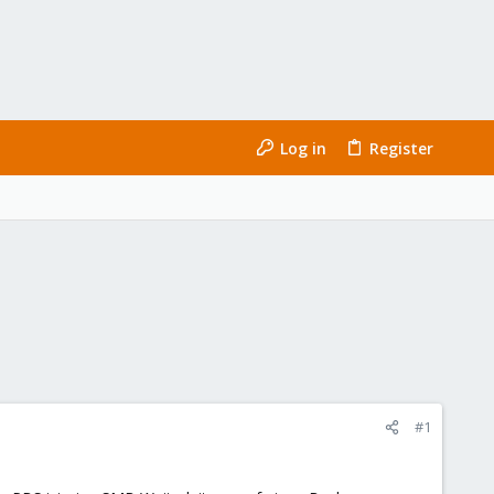
Log in
Register
#1