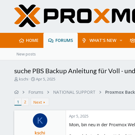
HOME
FORUMS
WHAT'S NEW
New posts
suche PBS Backup Anleitung für Voll - un
T
S
kschi
Apr 5, 2025
h
t
r
a
Forums
NATIONAL SUPPORT
e
r
a
t
1
2
Next
d
d
s
a
Apr 5, 2025
t
t
K
a
e
Moin, bin neu in der Proxmox Welt
r
kschi
t