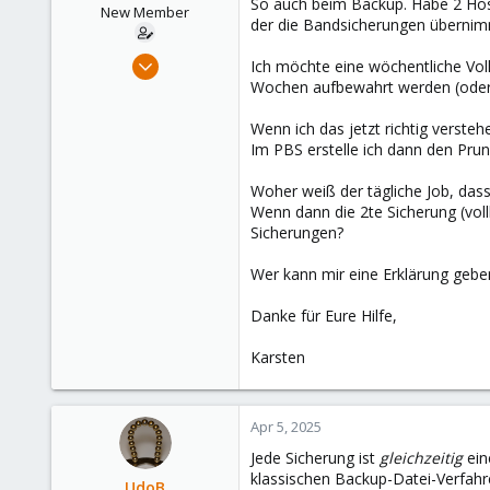
So auch beim Backup. Habe 2 Host
e
New Member
der die Bandsicherungen übernimm
r
Apr 3, 2025
Ich möchte eine wöchentliche Vol
4
Wochen aufbewahrt werden (oder 
0
Wenn ich das jetzt richtig verste
1
Im PBS erstelle ich dann den Prun
Woher weiß der tägliche Job, das
Wenn dann die 2te Sicherung (vol
Sicherungen?
Wer kann mir eine Erklärung geben
Danke für Eure Hilfe,
Karsten
Apr 5, 2025
Jede Sicherung ist
gleichzeitig
ein
klassischen Backup-Datei-Verfahre
UdoB