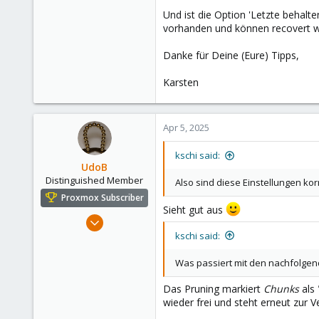
Und ist die Option 'Letzte behalt
vorhanden und können recovert 
Danke für Deine (Eure) Tipps,
Karsten
Apr 5, 2025
kschi said:
UdoB
Distinguished Member
Also sind diese Einstellungen kor
Proxmox Subscriber
Sieht gut aus
Nov 1, 2016
3,873
kschi said:
2,596
Was passiert mit den nachfolgen
273
Das Pruning markiert
Chunks
als 
Germany
wieder frei und steht erneut zur V