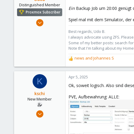
Distinguished Member
Ein
Backup Job um 20:00 genügt da
Proxmox Subscriber
Spiel mal mit dem Simulator, der e
Nov 1, 2016
3,873
Best regards, Udo B.
2,596
I always advocate using ZFS. Please,
Some of my better posts: search for 
273
Note that I'm talking about my Home
Germany
news
and
Johannes S
R
e
a
c
Apr 5, 2025
K
t
Ok, soweit logisch. Also sind dies
i
o
kschi
PVE, Aufbewahrung: ALLE:
n
New Member
s
:
Apr 3, 2025
4
0