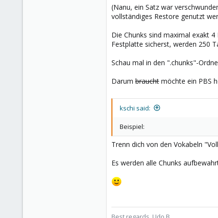
(Nanu, ein Satz war verschwunden
vollständiges Restore genutzt we
Die Chunks sind maximal exakt 4 
Festplatte sicherst, werden 250 T
Schau mal in den ".chunks"-Ordne
Darum
braucht
möchte ein PBS ho
kschi said:
Beispiel:
Trenn dich von den Vokabeln "Volls
Es werden alle Chunks aufbewahrt
Best regards, Udo B.