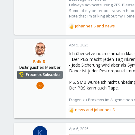
I always advocate using ZFS. Please,
Some of my better posts: search for 
Note that I'm talking about my Home
Johannes S
and
news
R
e
a
c
Apr 5, 2025
t
Ich übersetze noch einmal in kla
i
- Der PBS macht jeden Tag inkrem
o
Falk R.
- Jede Sicherung wird aber als Syn
n
Distinguished Member
Daher ist jeder Restorepunkt imm
s
Proxmox Subscriber
:
P.S. SMB würde ich nicht unbedi
Aug 2, 2021
Der PBS kann auch Tape.
6,852
2,916
Fragen zu Proxmox im Allgemeinen o
278
news
and
Johannes S
R
47
e
Alfhausen, Germany
a
roesing.it
c
Apr 6, 2025
K
t