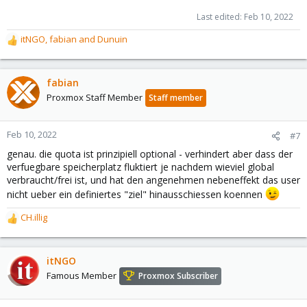
Last edited:
Feb 10, 2022
itNGO
,
fabian
and
Dunuin
R
e
a
c
fabian
t
Proxmox Staff Member
Staff member
i
o
n
Feb 10, 2022
#7
s
genau. die quota ist prinzipiell optional - verhindert aber dass der
:
verfuegbare speicherplatz fluktiert je nachdem wieviel global
verbraucht/frei ist, und hat den angenehmen nebeneffekt das user
nicht ueber ein definiertes "ziel" hinausschiessen koennen
CH.illig
R
e
a
c
itNGO
t
Famous Member
Proxmox Subscriber
i
o