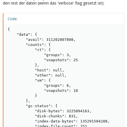
den rest der daten (wenn das 'verbose' flag gesetzt ist):
Code:
{

    "data": {

        "avail": 311202807808,

        "counts": {

            "ct": {

                "groups": 3,

                "snapshots": 25

            },

            "host": null,

            "other": null,

            "vm": {

                "groups": 6,

                "snapshots": 10

            }

        },

        "gc-status": {

            "disk-bytes": 3225894163,

            "disk-chunks": 831,

            "index-data-bytes": 135291504208,

            "index-file-count": 252,
