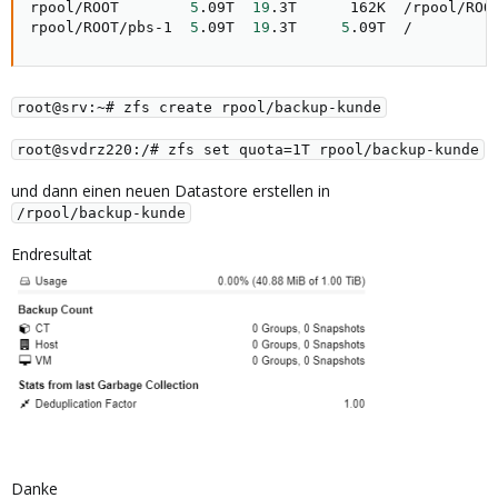
rpool/ROOT        
5
.09T  
19
.3T      162K  /rpool/ROOT
rpool/ROOT/pbs-1  
5
.09T  
19
.3T     
5
.09T  /
root@srv:~# zfs create rpool/backup-kunde
root@svdrz220:/# zfs set quota=1T rpool/backup-kunde
und dann einen neuen Datastore erstellen in
/rpool/backup-kunde
Endresultat
Danke