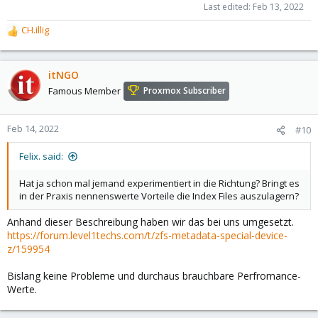
Last edited:
Feb 13, 2022
CH.illig
R
e
a
c
itNGO
t
Famous Member
Proxmox Subscriber
i
o
n
Feb 14, 2022
#10
s
:
Felix. said:
Hat ja schon mal jemand experimentiert in die Richtung? Bringt es
in der Praxis nennenswerte Vorteile die Index Files auszulagern?
Anhand dieser Beschreibung haben wir das bei uns umgesetzt.
https://forum.level1techs.com/t/zfs-metadata-special-device-
z/159954
Bislang keine Probleme und durchaus brauchbare Perfromance-
Werte.