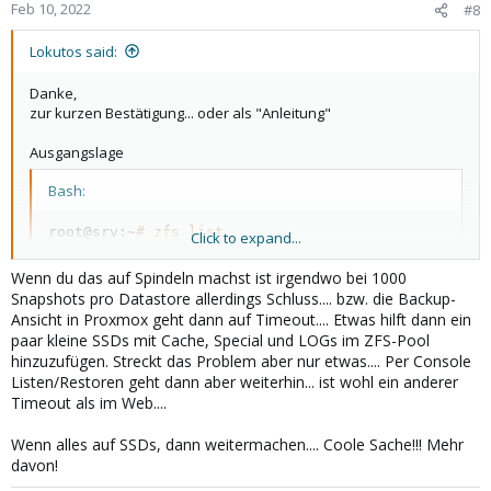
n
Feb 10, 2022
#8
s
:
Lokutos said:
Danke,
zur kurzen Bestätigung... oder als "Anleitung"
Ausgangslage
Bash:
root@srv:~
# zfs list
Click to expand...
NAME               USED  AVAIL     REFER  MOUNTPOIN
rpool             
5
.09T  
19
.3T      162K  /rpool

Wenn du das auf Spindeln machst ist irgendwo bei 1000
rpool/ROOT        
5
.09T  
19
.3T      162K  /rpool/RO
Snapshots pro Datastore allerdings Schluss.... bzw. die Backup-
rpool/ROOT/pbs-1  
5
.09T  
19
.3T     
5
.09T  /
Ansicht in Proxmox geht dann auf Timeout.... Etwas hilft dann ein
paar kleine SSDs mit Cache, Special und LOGs im ZFS-Pool
hinzuzufügen. Streckt das Problem aber nur etwas.... Per Console
Listen/Restoren geht dann aber weiterhin... ist wohl ein anderer
root@srv:~# zfs create rpool/backup-kunde
Timeout als im Web....
root@svdrz220:/# zfs set quota=1T rpool/backup-kunde
Wenn alles auf SSDs, dann weitermachen.... Coole Sache!!! Mehr
davon!
und dann einen neuen Datastore erstellen in
/rpool/backup-kunde