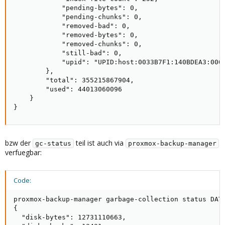
            "pending-bytes": 0,

            "pending-chunks": 0,

            "removed-bad": 0,

            "removed-bytes": 0,

            "removed-chunks": 0,

            "still-bad": 0,

            "upid": "UPID:host:0033B7F1:140BDEA3:0000
        },

        "total": 355215867904,

        "used": 44013060096

    }

}
bzw der
teil ist auch via
gc-status
proxmox-backup-manager
verfuegbar:
Code:
proxmox-backup-manager garbage-collection status DATA
{

  "disk-bytes": 12731110663,
