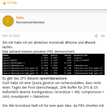
CH.illig
R
Endresultat
e
View attachment 34101
a
c
Felix.
F
t
Renowned Member
Danke
i
o
n
Feb 13, 2022
#9
s
Bei mir habe ich ein ähnliches Konstrukt @home und @wörk
:
laufen.
Mal anhand meines privaten PBS demonstriert:
Es gibt das ZFS dataset
rpool/datastore
.
Dort habe ich eine Quota gesetzt um sicherzustellen, dass nicht
eines Tages der Pool überschwappt, 20% Buffer für ZFS & OS.
Außerdem diverse Konfiguration, recordsize = 4M, compression =
zstd, mountpoint = /datastore.
Die 4M recordsize hielt ich für eine gute Idee, da PBS ohnehin mit