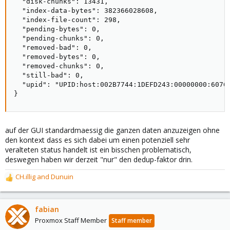
  "disk-chunks": 13431,

  "index-data-bytes": 382366028608,

  "index-file-count": 298,

  "pending-bytes": 0,

  "pending-chunks": 0,

  "removed-bad": 0,

  "removed-bytes": 0,

  "removed-chunks": 0,

  "still-bad": 0,

  "upid": "UPID:host:002B7744:1DEFD243:00000000:6076E
}
auf der GUI standardmaessig die ganzen daten anzuzeigen ohne
den kontext dass es sich dabei um einen potenziell sehr
veralteten status handelt ist ein bisschen problematisch,
deswegen haben wir derzeit "nur" den dedup-faktor drin.
CH.illig
and
Dunuin
R
e
a
c
fabian
t
Proxmox Staff Member
Staff member
i