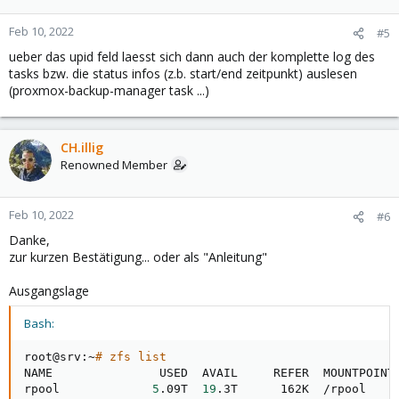
o
n
Feb 10, 2022
#5
s
ueber das upid feld laesst sich dann auch der komplette log des
:
tasks bzw. die status infos (z.b. start/end zeitpunkt) auslesen
(proxmox-backup-manager task ...)
CH.illig
Renowned Member
Feb 10, 2022
#6
Danke,
zur kurzen Bestätigung... oder als "Anleitung"
Ausgangslage
Bash:
root@srv:~
# zfs list
NAME               USED  AVAIL     REFER  MOUNTPOINT

rpool             
5
.09T  
19
.3T      162K  /rpool
