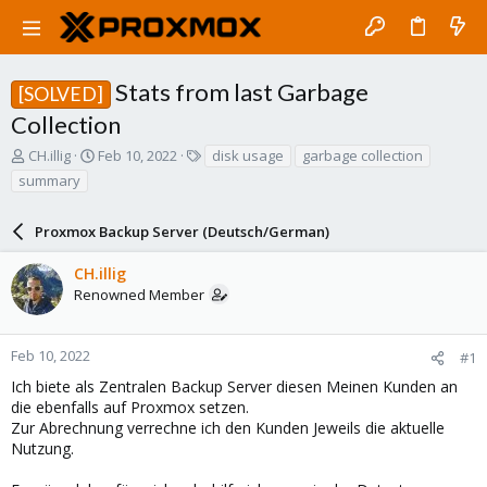
Stats from last Garbage
[SOLVED]
Collection
T
S
T
CH.illig
Feb 10, 2022
disk usage
garbage collection
h
t
a
summary
r
a
g
e
r
s
a
Proxmox Backup Server (Deutsch/German)
t
d
d
s
a
CH.illig
t
t
Renowned Member
a
e
r
t
Feb 10, 2022
#1
e
Ich biete als Zentralen Backup Server diesen Meinen Kunden an
r
die ebenfalls auf Proxmox setzen.
Zur Abrechnung verrechne ich den Kunden Jeweils die aktuelle
Nutzung.