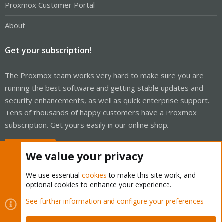
Proxmox Customer Portal
About
Get your subscription!
The Proxmox team works very hard to make sure you are
running the best software and getting stable updates and
security enhancements, as well as quick enterprise support.
Tens of thousands of happy customers have a Proxmox
subscription. Get yours easily in our online shop.
Buy now!
We value your privacy
We use essential
cookies
to make this site work, and
optional cookies to enhance your experience.
Cookies
Proxmox Support Forum - Light Mode
See further information and configure your preferences
Contact us
Terms and rules
Privacy policy
Help
Home
R
S