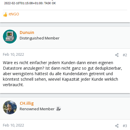
itNGO
R
e
a
c
Dunuin
t
Distinguished Member
i
o
n
Feb 10, 2022
#2
s
Wäre es nicht einfacher jedem Kunden dann einen eigenen
:
Datastore anzulegen? Ist dann nicht ganz so gut deduplizierbar,
aber wenigstens hättest du alle Kundendaten getrennt und
könntest schnell sehen, wieviel Kapazität jeder Kunde wirklich
verbraucht.
CH.illig
Renowned Member
Feb 10, 2022
#3