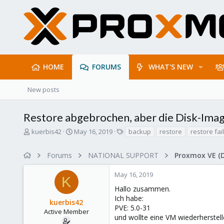
HOME
FORUMS
WHAT'S NEW
New posts
Restore abgebrochen, aber die Disk-Imag
T
S
T
kuerbis42
May 16, 2019
backup
restore
restore fail
h
t
a
r
a
g
Forums
NATIONAL SUPPORT
Proxmox VE (
e
r
s
a
t
May 16, 2019
d
d
K
s
a
Hallo zusammen.
t
t
Ich habe:
kuerbis42
a
e
PVE: 5.0-31
r
Active Member
und wollte eine VM wiederherstel
t