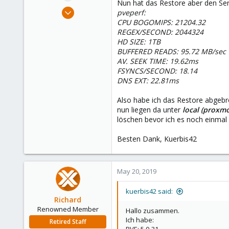
Nun hat das Restore aber den Serv
e
May 16, 2019
pveperf:
r
3
CPU BOGOMIPS: 21204.32
REGEX/SECOND: 2044324
0
HD SIZE: 1TB
41
BUFFERED READS: 95.72 MB/sec
56
AV. SEEK TIME: 19.62ms
FSYNCS/SECOND: 18.14
DNS EXT: 22.81ms
Also habe ich das Restore abgebro
nun liegen da unter
local (proxm
löschen bevor ich es noch einmal
Besten Dank, Kuerbis42
May 20, 2019
kuerbis42 said:
Richard
Renowned Member
Hallo zusammen.
Ich habe:
Retired Staff