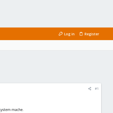
Log in
Register
#1
-System mache.