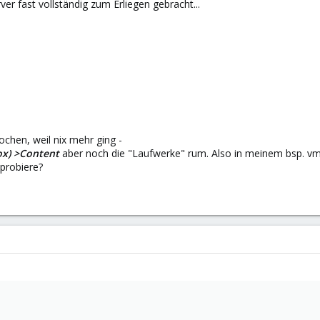
er fast vollständig zum Erliegen gebracht...
chen, weil nix mehr ging -
ox) >Content
aber noch die "Laufwerke" rum. Also in meinem bsp. vm-
 probiere?