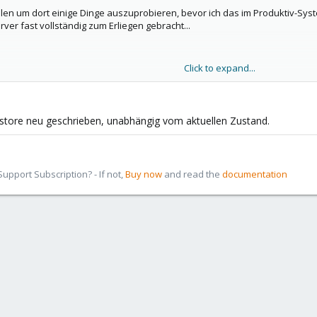
llen um dort einige Dinge auszuprobieren, bevor ich das im Produktiv-Sy
er fast vollständig zum Erliegen gebracht...
Click to expand...
store neu geschrieben, unabhängig vom aktuellen Zustand.
ochen, weil nix mehr ging -
ox) >Content
aber noch die "Laufwerke" rum. Also in meinem bsp. vm-304-d
pport Subscription? - If not,
Buy now
and read the
documentation