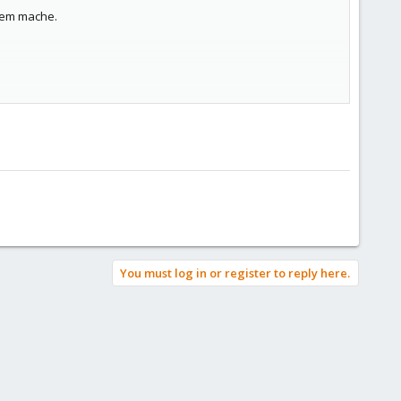
stem mache.
isk-1.raw mit 300GB - kann, darf, muss ich die löschen bevor
You must log in or register to reply here.