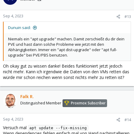
i
o
n
Sep 4, 2023
#13
s
:
Dunuin said:
Niemals ein "apt upgrade" machen. Damit zerschießt du dir dein
PVE und hast dann solche Probleme wie jetzt mit den
Abhängigkeiten. Immer ein "apt dist-upgrade" oder "apt full-
upgrade" bei PVE/PBS benutzen.
Oh okay gut zu wissen danke! Beides funktioniert jetzt jedoch
nicht mehr. Kann ich irgendwie die Daten von den VMs retten das
würde mir schon reichen wenn sonst nichts mehr zu retten ist?
Falk R.
Distinguished Member
Proxmox Subscriber
Sep 4, 2023
#14
Versuch mal
apt update --fix-missing
Wenn dependencies fehlen einfach mal von Hand nachinstallieren.