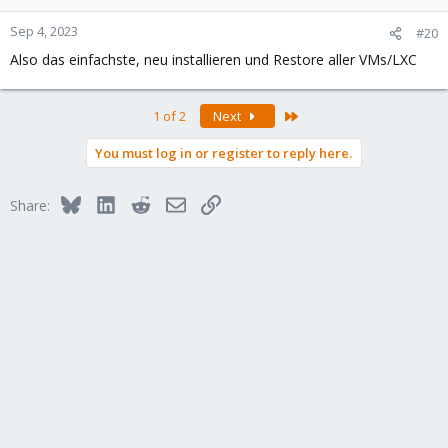
Sep 4, 2023
#20
Also das einfachste, neu installieren und Restore aller VMs/LXC
Last
1 of 2
Next
You must log in or register to reply here.
Bluesky
LinkedIn
Reddit
Email
Link
Share: