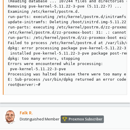
(Reading database ... 107244 files and directories cu
Removing pve-kernel-5.11.22-3-pve (5.11.22-7) ...

Examining /etc/kernel/postrm.d.

run-parts: executing /etc/kernel/postrm.d/initramfs-t
update-initramfs: Deleting /boot/initrd.img-5.11.22-3
run-parts: executing /etc/kernel/postrm.d/zz-proxmox-
/etc/kernel/postrm.d/zz-proxmox-boot: 31: .: cannot o
run-parts: /etc/kernel/postrm.d/zz-proxmox-boot exite
Failed to process /etc/kernel/postrm.d at /var/lib/dp
dpkg: error processing package pve-kernel-5.11.22-3-p
 installed pve-kernel-5.11.22-3-pve package post-remo
dpkg: too many errors, stopping

Errors were encountered while processing:

 pve-kernel-5.11.22-3-pve

Processing was halted because there were too many err
E: Sub-process /usr/bin/dpkg returned an error code (
root@server:~#
Falk R.
Distinguished Member
Proxmox Subscriber