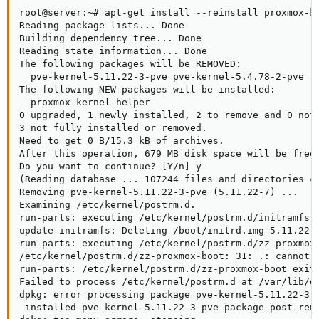
root@server:~# apt-get install --reinstall proxmox-ke
Reading package lists... Done

Building dependency tree... Done

Reading state information... Done

The following packages will be REMOVED:

  pve-kernel-5.11.22-3-pve pve-kernel-5.4.78-2-pve

The following NEW packages will be installed:

  proxmox-kernel-helper

0 upgraded, 1 newly installed, 2 to remove and 0 not 
3 not fully installed or removed.

Need to get 0 B/15.3 kB of archives.

After this operation, 679 MB disk space will be freed
Do you want to continue? [Y/n] y

(Reading database ... 107244 files and directories cu
Removing pve-kernel-5.11.22-3-pve (5.11.22-7) ...

Examining /etc/kernel/postrm.d.

run-parts: executing /etc/kernel/postrm.d/initramfs-t
update-initramfs: Deleting /boot/initrd.img-5.11.22-3
run-parts: executing /etc/kernel/postrm.d/zz-proxmox-
/etc/kernel/postrm.d/zz-proxmox-boot: 31: .: cannot o
run-parts: /etc/kernel/postrm.d/zz-proxmox-boot exite
Failed to process /etc/kernel/postrm.d at /var/lib/dp
dpkg: error processing package pve-kernel-5.11.22-3-p
 installed pve-kernel-5.11.22-3-pve package post-remo