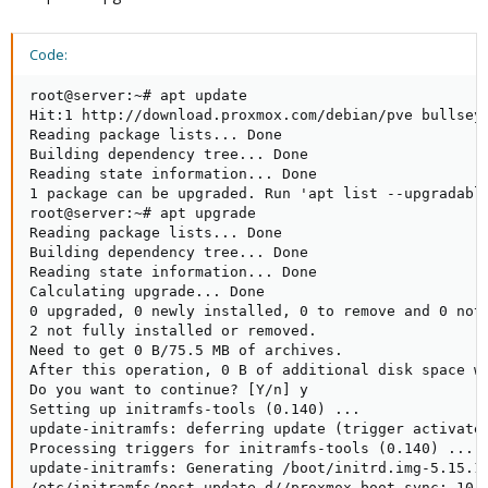
Code:
root@server:~# apt update

Hit:1 http://download.proxmox.com/debian/pve bullseye
Reading package lists... Done

Building dependency tree... Done

Reading state information... Done

1 package can be upgraded. Run 'apt list --upgradable
root@server:~# apt upgrade

Reading package lists... Done

Building dependency tree... Done

Reading state information... Done

Calculating upgrade... Done

0 upgraded, 0 newly installed, 0 to remove and 0 not 
2 not fully installed or removed.

Need to get 0 B/75.5 MB of archives.

After this operation, 0 B of additional disk space wi
Do you want to continue? [Y/n] y

Setting up initramfs-tools (0.140) ...

update-initramfs: deferring update (trigger activated
Processing triggers for initramfs-tools (0.140) ...

update-initramfs: Generating /boot/initrd.img-5.15.11
/etc/initramfs/post-update.d//proxmox-boot-sync: 10: 