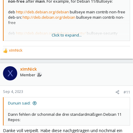
non-free
after
main
. For example, for Debian 11/Bullseye:
deb
http://deb.debian.org/debian
bullseye main contrib non-free
deb-src
http://deb.debian.org/debian
bullseye main contrib non-
free
deb
http://deb.debian.org/debian-security/
bullseye-security
Click to expand...
main contrib non-free
deb-src
http://deb.debian.org/debian-security/
bullseye-security
main contrib non-free
xImNick
R
e
deb
http://deb.debian.org/debian
bullseye-updates main contrib
a
non-free
c
xImNick
deb-src
http://deb.debian.org/debian
bullseye-updates main
X
t
Member
contrib non-free
i
o
n
Sep 4, 2023
#11
s
:
Dunuin said:
Dann fehlen dir schonmal die drei standardmäßigen Debian 11
Repos:
Danke voll verpeilt. Habe diese nachgetragen und nochmal ein