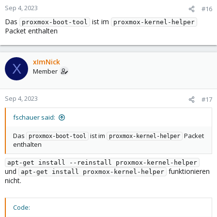
Sep 4, 2023
#16
Das
ist im
proxmox-boot-tool
proxmox-kernel-helper
Packet enthalten
xImNick
X
Member
Sep 4, 2023
#17
fschauer said:
Das
ist im
Packet
proxmox-boot-tool
proxmox-kernel-helper
enthalten
apt-get install --reinstall proxmox-kernel-helper
und
funktionieren
apt-get install proxmox-kernel-helper
nicht.
Code: