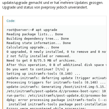
update/upgrade gemacht und er hat mehrere Updates gezogen.
Upgrade und status von pveproxy jedoch unverändert.
Code:
root@server:~# apt upgrade

Reading package lists... Done

Building dependency tree... Done

Reading state information... Done

Calculating upgrade... Done

0 upgraded, 0 newly installed, 0 to remove and 0 not 
2 not fully installed or removed.

Need to get 0 B/75.5 MB of archives.

After this operation, 0 B of additional disk space wi
Do you want to continue? [Y/n] y

Setting up initramfs-tools (0.140) ...

update-initramfs: deferring update (trigger activated
Processing triggers for initramfs-tools (0.140) ...

update-initramfs: Generating /boot/initrd.img-5.15.11
/etc/initramfs/post-update.d//proxmox-boot-sync: 10: 
run-parts: /etc/initramfs/post-update.d//proxmox-boot
dpkg: error processing package initramfs-tools (--con
 installed initramfs-tools package post-installation 
Errors were encountered while processing:
