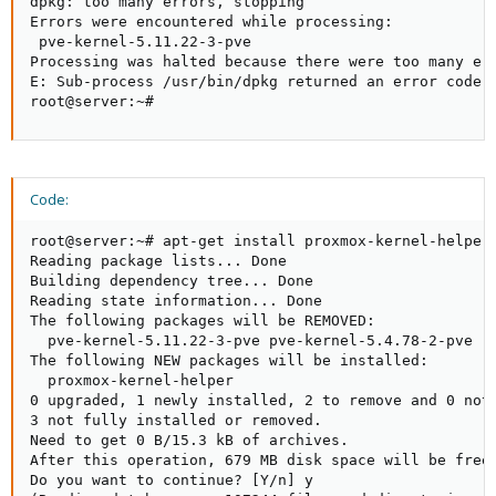
dpkg: too many errors, stopping

Errors were encountered while processing:

 pve-kernel-5.11.22-3-pve

Processing was halted because there were too many err
E: Sub-process /usr/bin/dpkg returned an error code (
root@server:~#
Code:
root@server:~# apt-get install proxmox-kernel-helper

Reading package lists... Done

Building dependency tree... Done

Reading state information... Done

The following packages will be REMOVED:

  pve-kernel-5.11.22-3-pve pve-kernel-5.4.78-2-pve

The following NEW packages will be installed:

  proxmox-kernel-helper

0 upgraded, 1 newly installed, 2 to remove and 0 not 
3 not fully installed or removed.

Need to get 0 B/15.3 kB of archives.

After this operation, 679 MB disk space will be freed
Do you want to continue? [Y/n] y
