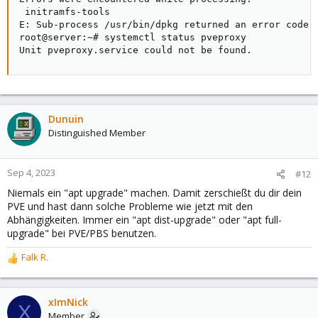
 initramfs-tools

E: Sub-process /usr/bin/dpkg returned an error code (
root@server:~# systemctl status pveproxy

Unit pveproxy.service could not be found.
Dunuin
Distinguished Member
Sep 4, 2023
#12
Niemals ein "apt upgrade" machen. Damit zerschießt du dir dein
PVE und hast dann solche Probleme wie jetzt mit den
Abhängigkeiten. Immer ein "apt dist-upgrade" oder "apt full-
upgrade" bei PVE/PBS benutzen.
Falk R.
R
e
a
c
xImNick
X
t
Member