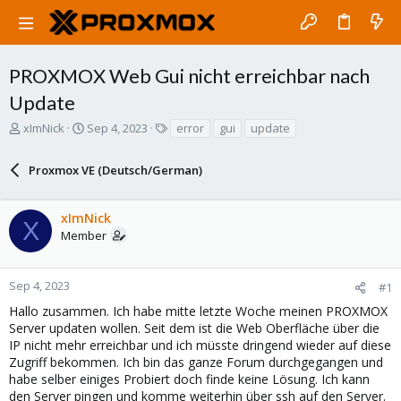
PROXMOX Web Gui nicht erreichbar nach
Update
T
S
T
xImNick
Sep 4, 2023
error
gui
update
h
t
a
r
a
g
Proxmox VE (Deutsch/German)
e
r
s
a
t
d
d
xImNick
s
a
X
Member
t
t
a
e
r
Sep 4, 2023
#1
t
e
Hallo zusammen. Ich habe mitte letzte Woche meinen PROXMOX
r
Server updaten wollen. Seit dem ist die Web Oberfläche über die
IP nicht mehr erreichbar und ich müsste dringend wieder auf diese
Zugriff bekommen. Ich bin das ganze Forum durchgegangen und
habe selber einiges Probiert doch finde keine Lösung. Ich kann
den Server pingen und komme weiterhin über ssh auf den Server.