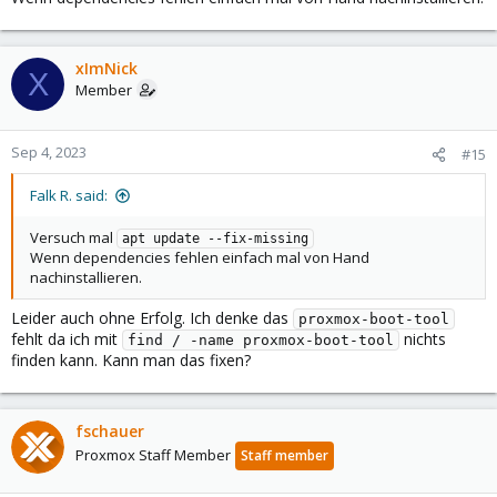
xImNick
X
Member
Sep 4, 2023
#15
Falk R. said:
Versuch mal
apt update --fix-missing
Wenn dependencies fehlen einfach mal von Hand
nachinstallieren.
Leider auch ohne Erfolg. Ich denke das
proxmox-boot-tool
fehlt da ich mit
nichts
find / -name proxmox-boot-tool
finden kann. Kann man das fixen?
fschauer
Proxmox Staff Member
Staff member