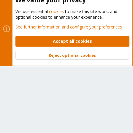
We value your privacy
We use essential
cookies
to make this site work, and
optional cookies to enhance your experience.
Cookies
Proxmox Support Forum - Light Mode
See further information and configure your preferences
Contact us
Terms and rules
Privacy policy
Help
Home
R
S
Accept all cookies
S
®
Community platform by XenForo
© 2010-2026 XenForo Ltd.
Reject optional cookies
Top
Bott