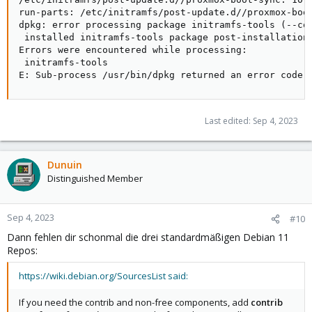
run-parts: /etc/initramfs/post-update.d//proxmox-boot
dpkg: error processing package initramfs-tools (--con
 installed initramfs-tools package post-installation 
Errors were encountered while processing:

 initramfs-tools

E: Sub-process /usr/bin/dpkg returned an error code 
Last edited:
Sep 4, 2023
Dunuin
Distinguished Member
Sep 4, 2023
#10
Dann fehlen dir schonmal die drei standardmäßigen Debian 11
Repos:
https://wiki.debian.org/SourcesList said:
If you need the contrib and non-free components, add
contrib