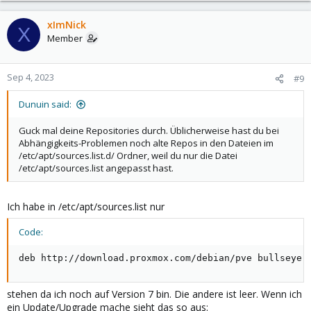
xImNick
X
Member
Sep 4, 2023
#9
Dunuin said:
Guck mal deine Repositories durch. Üblicherweise hast du bei
Abhängigkeits-Problemen noch alte Repos in den Dateien im
/etc/apt/sources.list.d/ Ordner, weil du nur die Datei
/etc/apt/sources.list angepasst hast.
Ich habe in /etc/apt/sources.list nur
Code:
deb http://download.proxmox.com/debian/pve bullseye 
stehen da ich noch auf Version 7 bin. Die andere ist leer. Wenn ich
ein Update/Upgrade mache sieht das so aus: