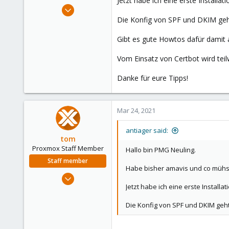
Jetzt habe ich eine erste Installa
e
Jan 15, 2020
r
201
Die Konfig von SPF und DKIM geht
11
Gibt es gute Howtos dafür damit
58
64
Vom Einsatz von Certbot wird tei
61191 Rosbach vor der Höhe
Danke für eure Tipps!
Mar 24, 2021
antiager said:
tom
Proxmox Staff Member
Hallo bin PMG Neuling.
Staff member
Habe bisher amavis und co müh
Aug 29, 2006
Jetzt habe ich eine erste Install
15,950
1,260
Die Konfig von SPF und DKIM geht
273