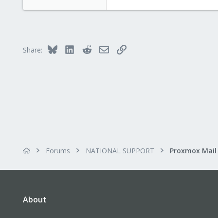
Bluesky
LinkedIn
Reddit
Email
Link
Share:
Forums
NATIONAL SUPPORT
About