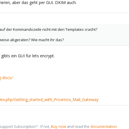
urieren, aber das geht per GUI. DKIM auch.
 auf der Kommandozeile nicht mit den Templates crasht?
lweise abgeraten? Wie macht ihr das?
gibts ein GUI für lets encrypt.
-docs/
dex.php/Getting_started_with_Proxmox_Mail_Gateway
pport Subscription? - If not,
Buy now
and read the
documentation