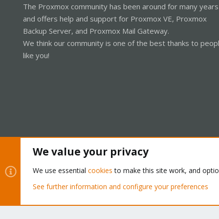
The Proxmox community has been around for many years
and offers help and support for Proxmox VE, Proxmox
Backup Server, and Proxmox Mail Gateway.
We think our community is one of the best thanks to peop
like you!
We value your privacy
Cookies
Proxmox Support Forum - Light Mode
We use essential
cookies
to make this site work, and opti
See further information and configure your preferences
®
Community platform by XenForo
© 2010-2026 XenForo Ltd.