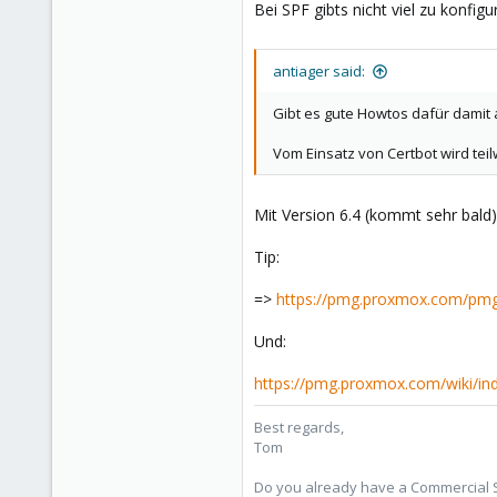
Bei SPF gibts nicht viel zu konfig
antiager said:
Gibt es gute Howtos dafür damit
Vom Einsatz von Certbot wird tei
Mit Version 6.4 (kommt sehr bald) 
Tip:
=>
https://pmg.proxmox.com/pmg
Und:
https://pmg.proxmox.com/wiki/in
Best regards,
Tom
Do you already have a Commercial Su