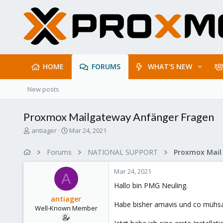
HOME
FORUMS
WHAT'S NEW
New posts
Proxmox Mailgateway Anfänger Fragen
T
S
antiager
Mar 24, 2021
h
t
r
a
Forums
NATIONAL SUPPORT
e
r
a
t
Mar 24, 2021
d
d
A
s
a
Hallo bin PMG Neuling.
t
t
antiager
a
e
Habe bisher amavis und co müh
Well-Known Member
r
t