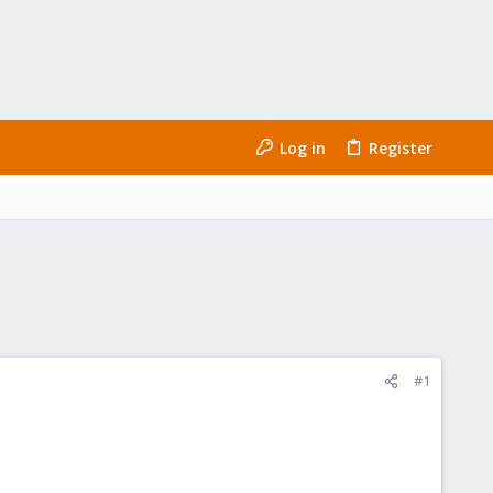
Log in
Register
#1