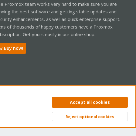
e Proxmox team works very hard to make sure you are
nning the best software and getting stable updates and
curity enhancements, as well as quick enterprise support.
ns of thousands of happy customers have a Proxmox
bscription. Get yours easily in our online shop.
Buy now!
ntact us
Terms and rules
Privacy policy
Help
Home
R
Accept all cookies
S
S
Reject optional cookies
Top
Bott