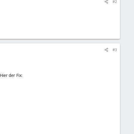
#2
#3
ier der Fix: