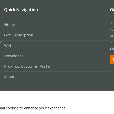
Quick Navigation
G
Th
Home
ru
Get Subscription
se
le
Te
Wiki
su
Downloads
Proxmox Customer Portal
About
Co
onal cookies to enhance your experience.