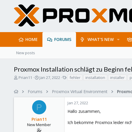
HOME
FORUMS
WHAT'S NEW
New posts
Proxmox Installation schlägt zu Beginn fe
T
S
T
Prian11
Jan 27, 2022
fehler
installation
installer
p
h
t
a
r
a
g
Forums
Proxmox Virtual Environment
e
r
s
a
t
Jan 27, 2022
d
d
P
s
a
Hallo zusammen,
t
t
Prian11
a
e
Ich bekomme Proxmox leider nicht 
r
New Member
t