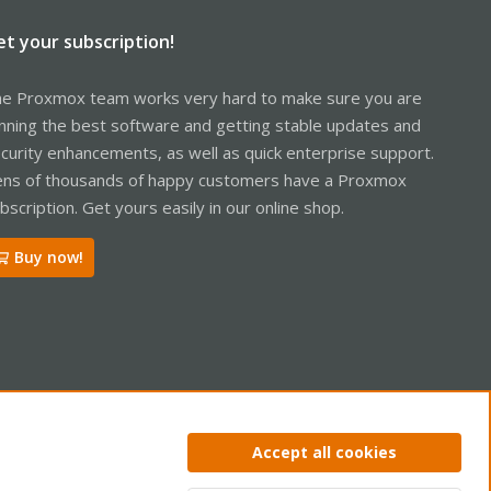
et your subscription!
e Proxmox team works very hard to make sure you are
nning the best software and getting stable updates and
curity enhancements, as well as quick enterprise support.
ns of thousands of happy customers have a Proxmox
bscription. Get yours easily in our online shop.
Buy now!
ntact us
Terms and rules
Privacy policy
Help
Home
R
Accept all cookies
S
S