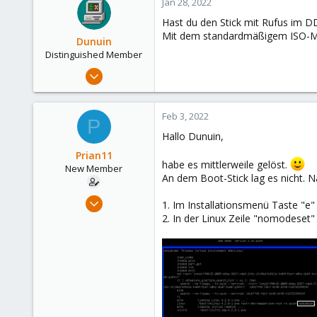
Jan 28, 2022
Hast du den Stick mit Rufus im D
Mit dem standardmäßigem ISO-Mo
Dunuin
Distinguished Member
Jun 30, 2020
14,795
4,874
Feb 3, 2022
P
290
Hallo Dunuin,
Germany
Prian11
habe es mittlerweile gelöst.
New Member
An dem Boot-Stick lag es nicht. N
Jan 27, 2022
1. Im Installationsmenü Taste "e"
2
2. In der Linux Zeile "nomodeset"
1
3
31