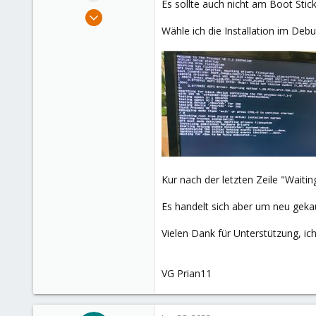
Es sollte auch nicht am Boot Stic
e
Jan 27, 2022
r
2
Wähle ich die Installation im Deb
1
3
31
Kur nach der letzten Zeile "Waiting
Es handelt sich aber um neu ge
Vielen Dank für Unterstützung, ich
VG Prian11