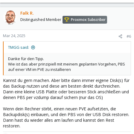
e
a
c
Falk R.
t
Distinguished Member
Proxmox Subscriber
i
o
n
Mar 24, 2025
#6
s
:
TMGG said:
Danke für den Tipp.
Wie ist das aber prinzipiell mit meinem geplanten Vorgehen, PBS
auf einer VM im PVE zu installieren
Kannst du gern machen. Aber bitte dann immer eigene Disk(s) für
das Backup nutzen und diese am besten direkt durchreichen.
Dann eine kleine USB Platte oder besseren Stick anschließen und
deinen PBS per vzdump darauf sichern (nur das OS)
Wenn dein Rechner stirbt, einen neuen PVE aufsetzten, die
Backupdisk(s) einbauen, und den PBS von der USB Disk restoren.
Dann hast du wieder alles am laufen und kannst den Rest
restoren.