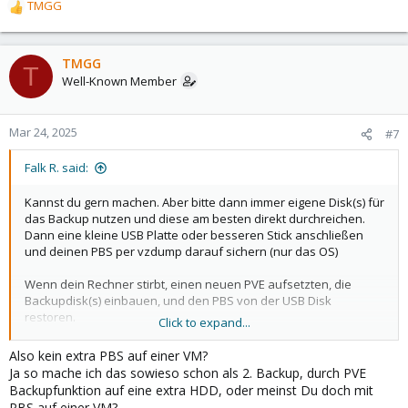
TMGG
R
e
a
c
TMGG
T
t
Well-Known Member
i
o
n
Mar 24, 2025
#7
s
:
Falk R. said:
Kannst du gern machen. Aber bitte dann immer eigene Disk(s) für
das Backup nutzen und diese am besten direkt durchreichen.
Dann eine kleine USB Platte oder besseren Stick anschließen
und deinen PBS per vzdump darauf sichern (nur das OS)
Wenn dein Rechner stirbt, einen neuen PVE aufsetzten, die
Backupdisk(s) einbauen, und den PBS von der USB Disk
restoren.
Click to expand...
Dann hast du wieder alles am laufen und kannst den Rest
restoren.
Also kein extra PBS auf einer VM?
Ja so mache ich das sowieso schon als 2. Backup, durch PVE
Backupfunktion auf eine extra HDD, oder meinst Du doch mit
PBS auf einer VM?