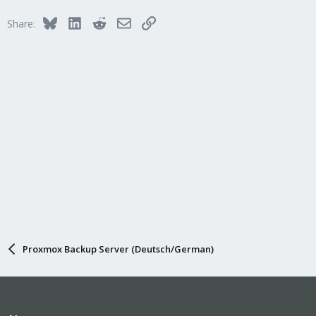
Bluesky
LinkedIn
Reddit
Email
Link
Share:
Proxmox Backup Server (Deutsch/German)