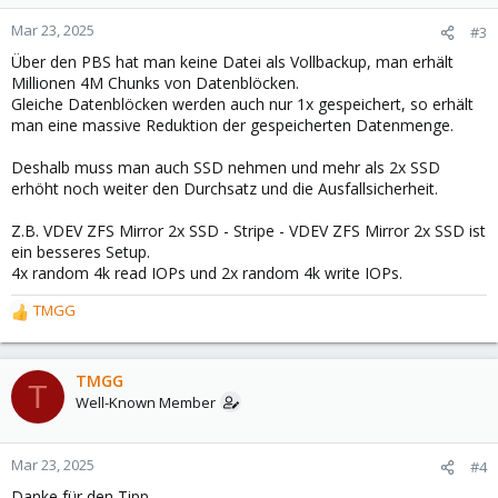
Mar 23, 2025
#3
Über den PBS hat man keine Datei als Vollbackup, man erhält
Millionen 4M Chunks von Datenblöcken.
Gleiche Datenblöcken werden auch nur 1x gespeichert, so erhält
man eine massive Reduktion der gespeicherten Datenmenge.
Deshalb muss man auch SSD nehmen und mehr als 2x SSD
erhöht noch weiter den Durchsatz und die Ausfallsicherheit.
Z.B. VDEV ZFS Mirror 2x SSD - Stripe - VDEV ZFS Mirror 2x SSD ist
ein besseres Setup.
4x random 4k read IOPs und 2x random 4k write IOPs.
TMGG
R
e
a
c
TMGG
T
t
Well-Known Member
i
o
n
Mar 23, 2025
#4
s
Danke für den Tipp.