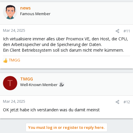
news
Famous Member
Mar 24, 2025
#11
Ich virtualisiere immer alles über Proxmox VE, den Host, die CPU,
den Arbeitsspeicher und die Speicherung der Daten.
Ein Client Betriebssystem soll sich darum nicht mehr kümmern.
TMGG
R
e
a
c
TMGG
T
t
Well-Known Member
i
o
n
Mar 24, 2025
#12
s
OK jetzt habe ich verstanden was du damit meinst
:
You must log in or register to reply here.