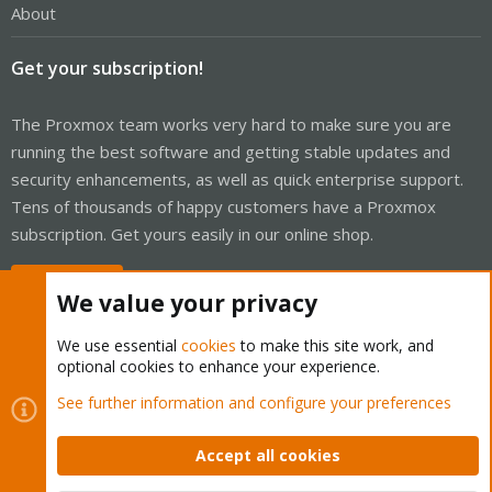
About
Get your subscription!
The Proxmox team works very hard to make sure you are
running the best software and getting stable updates and
security enhancements, as well as quick enterprise support.
Tens of thousands of happy customers have a Proxmox
subscription. Get yours easily in our online shop.
Buy now!
We value your privacy
We use essential
cookies
to make this site work, and
optional cookies to enhance your experience.
Cookies
Proxmox Support Forum - Light Mode
See further information and configure your preferences
Contact us
Terms and rules
Privacy policy
Help
Home
R
S
Accept all cookies
S
®
Community platform by XenForo
© 2010-2026 XenForo Ltd.