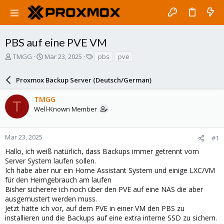
PBS auf eine PVE VM
T
S
T
TMGG
Mar 23, 2025
pbs
pve
h
t
a
r
a
g
Proxmox Backup Server (Deutsch/German)
e
r
s
a
t
TMGG
d
d
T
Well-Known Member
s
a
t
t
a
e
r
Mar 23, 2025
#1
t
Hallo, ich weiß natürlich, dass Backups immer getrennt vom
e
Server System laufen sollen.
r
Ich habe aber nur ein Home Assistant System und einige LXC/VM
für den Heimgebrauch am laufen
Bisher sicherere ich noch über den PVE auf eine NAS die aber
ausgemustert werden muss.
Jetzt hätte ich vor, auf dem PVE in einer VM den PBS zu
installieren und die Backups auf eine extra interne SSD zu sichern.