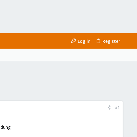
Log in
Register
#1
ldung: