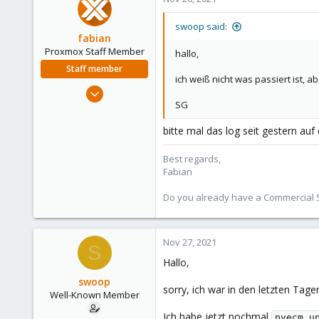
48
swoop said:
fabian
Proxmox Staff Member
hallo,
Staff member
ich weiß nicht was passiert ist,
Jan 7, 2016
SG
13,175
3,988
bitte mal das log seit gestern auf
303
Best regards,
Fabian
Do you already have a Commercial Su
Nov 27, 2021
S
Hallo,
swoop
sorry, ich war in den letzten Tage
Well-Known Member
Ich habe jetzt nochmal
pvecm u