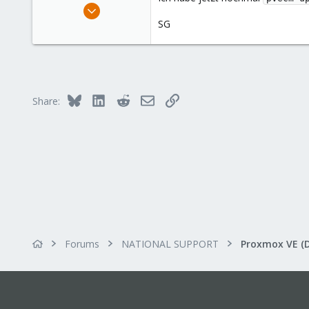
Mar 25, 2021
93
SG
5
48
Bluesky
LinkedIn
Reddit
Email
Link
Share:
Forums
NATIONAL SUPPORT
Proxmox VE (