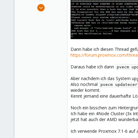
e
Mar 25, 2021
r
93
5
48
Dann habe ich diesen Thread gef
https://forum.proxmox.com/threa
Daraus habe ich dann
pvecm up
Aber nachdem ich das System u
Also nochmal
pvecm updatecer
wieder kommt.
Kennt jemand eine dauerhafte L
Noch ein bisschen zum Hintergru
Ich habe ein 4Node Cluster (3x I
jetzt hat auch der AMD wunderbar 
Ich verwende Proxmox 7.1-6 auf a