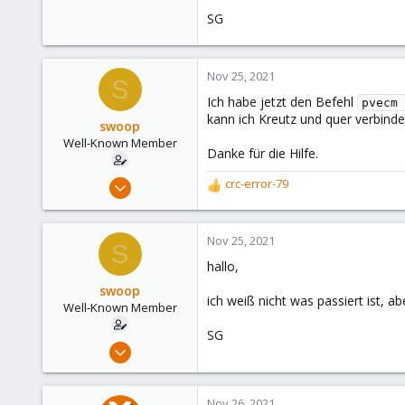
93
SG
5
48
Nov 25, 2021
S
Ich habe jetzt den Befehl
pvecm 
kann ich Kreutz und quer verbind
swoop
Well-Known Member
Danke für die Hilfe.
Mar 25, 2021
crc-error-79
R
93
e
a
5
c
Nov 25, 2021
S
48
t
hallo,
i
o
swoop
ich weiß nicht was passiert ist,
n
Well-Known Member
s
SG
:
Mar 25, 2021
93
5
Nov 26, 2021