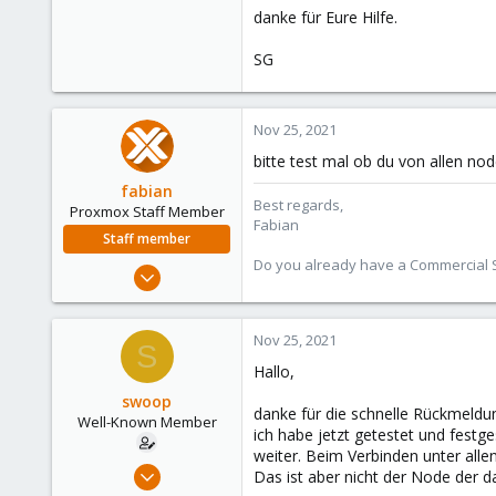
danke für Eure Hilfe.
SG
Nov 25, 2021
bitte test mal ob du von allen no
fabian
Best regards,
Proxmox Staff Member
Fabian
Staff member
Do you already have a Commercial Su
Jan 7, 2016
13,175
3,988
Nov 25, 2021
S
303
Hallo,
swoop
danke für die schnelle Rückmeldu
Well-Known Member
ich habe jetzt getestet und festge
weiter. Beim Verbinden unter all
Mar 25, 2021
Das ist aber nicht der Node der d