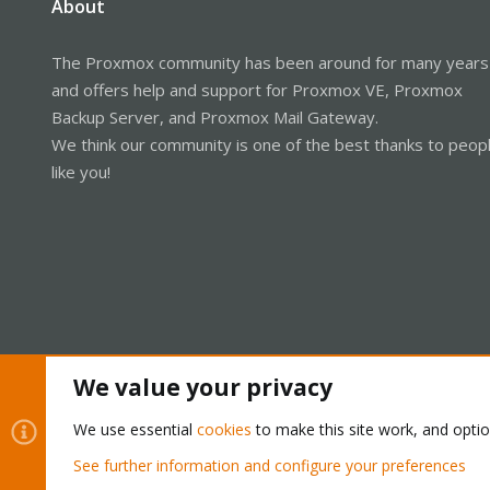
About
The Proxmox community has been around for many years
and offers help and support for Proxmox VE, Proxmox
Backup Server, and Proxmox Mail Gateway.
We think our community is one of the best thanks to peop
like you!
We value your privacy
Cookies
Proxmox Support Forum - Light Mode
We use essential
cookies
to make this site work, and opti
See further information and configure your preferences
®
Community platform by XenForo
© 2010-2026 XenForo Ltd.