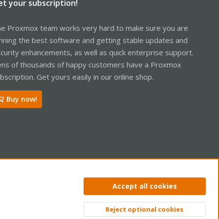
et your subscription!
e Proxmox team works very hard to make sure you are
nning the best software and getting stable updates and
curity enhancements, as well as quick enterprise support.
ns of thousands of happy customers have a Proxmox
bscription. Get yours easily in our online shop.
Buy now!
ntact us
Terms and rules
Privacy policy
Help
Home
R
Accept all cookies
S
S
Reject optional cookies
Top
Bott