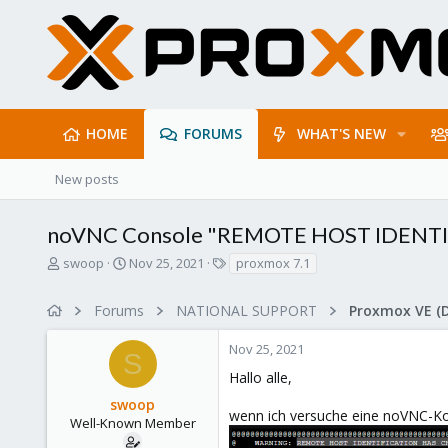
HOME
FORUMS
WHAT'S NEW
New posts
noVNC Console "REMOTE HOST IDENT
T
S
T
swoop
Nov 25, 2021
proxmox 7.1
h
t
a
r
a
g
Forums
NATIONAL SUPPORT
Proxmox VE (
e
r
s
a
t
Nov 25, 2021
d
d
S
s
a
Hallo alle,
t
t
swoop
a
e
wenn ich versuche eine noVNC-Ko
r
Well-Known Member
t