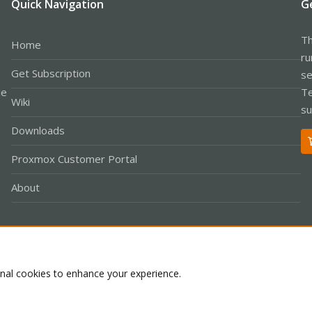
Quick Navigation
G
Th
Home
ru
Get Subscription
se
le
Te
Wiki
su
Downloads
Proxmox Customer Portal
About
Co
onal cookies to enhance your experience.