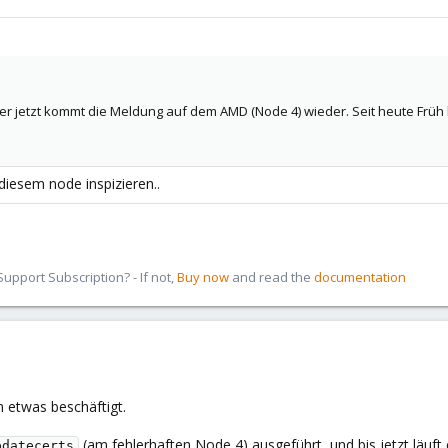
 aber jetzt kommt die Meldung auf dem AMD (Node 4) wieder. Seit heute Frü
 diesem node inspizieren..
pport Subscription? - If not,
Buy now
and read the
documentation
n etwas beschäftigt.
(am fehlerhaften Node 4) ausgeführt, und bis jetzt läuft 
pdatecerts