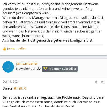
Ich vermute du hast für Corosync das Management Netzwerk
genutzt (was nicht empfohlen ist) und keinen zweiten Ring
definiert (was empfohlen wird).
Wenn du dann das Management mit Miogrationen voll auslastest,
gehen die Latenzen los und Corosync verliert die Verbindung zu
den anderen Nodes. Dann wartet der Dienst noch eine Minute
und wenn das Netzwerk bis dahin nicht wieder sauber ist geht er
wie gewünscht ins Fencing.
Also hat der der Host genau das getan was konfiguriert ist.
janis.mueller
R
e
a
c
janis.mueller
J
t
New Member
Proxmox Subscriber
i
o
n
Oct 11, 2024
#5
s
Danke
@Falk R.
:
Genau so ist es und hier liegt auch die Problematik. Das sind dann
2 Dinge die ich verbessern muss, damit ist auch klar wieso es zu
dem Verhalten kommt. Nochmals vielen Dank!