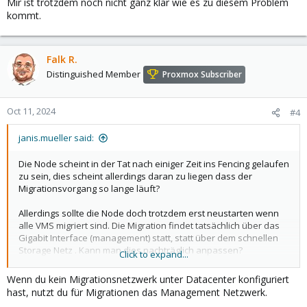
Mir ist trotzdem noch nicht ganz klar wie es zu diesem Problem
kommt.
Falk R.
Distinguished Member
Proxmox Subscriber
Oct 11, 2024
#4
janis.mueller said:
Die Node scheint in der Tat nach einiger Zeit ins Fencing gelaufen
zu sein, dies scheint allerdings daran zu liegen dass der
Migrationsvorgang so lange läuft?
Allerdings sollte die Node doch trotzdem erst neustarten wenn
alle VMS migriert sind. Die Migration findet tatsächlich über das
Gigabit Interface (management) statt, statt über dem schnellen
Storage Netz . Kann man dies nachträglich anpassen?
Click to expand...
Mir ist trotzdem noch nicht ganz klar wie es zu diesem Problem
Wenn du kein Migrationsnetzwerk unter Datacenter konfiguriert
kommt.
hast, nutzt du für Migrationen das Management Netzwerk.