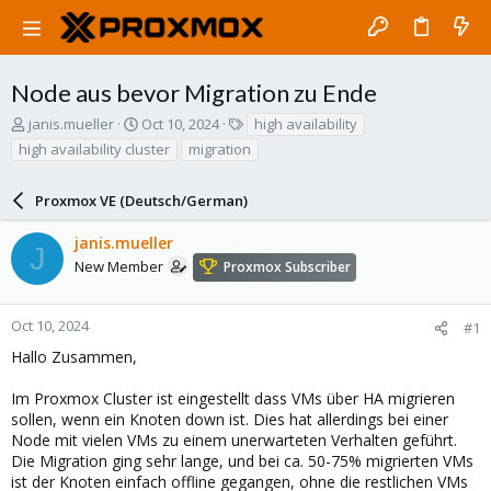
Node aus bevor Migration zu Ende
T
S
T
janis.mueller
Oct 10, 2024
high availability
h
t
a
high availability cluster
migration
r
a
g
e
r
s
a
Proxmox VE (Deutsch/German)
t
d
d
s
a
janis.mueller
J
t
t
New Member
Proxmox Subscriber
a
e
r
t
Oct 10, 2024
#1
e
Hallo Zusammen,
r
Im Proxmox Cluster ist eingestellt dass VMs über HA migrieren
sollen, wenn ein Knoten down ist. Dies hat allerdings bei einer
Node mit vielen VMs zu einem unerwarteten Verhalten geführt.
Die Migration ging sehr lange, und bei ca. 50-75% migrierten VMs
ist der Knoten einfach offline gegangen, ohne die restlichen VMs