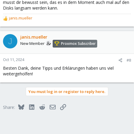
musst dir bewusst sein, das es in dem Moment auch mal auf den
Disks langsam werden kann.
janis.mueller
R
e
a
c
janis.mueller
J
t
New Member
Proxmox Subscriber
i
o
n
Oct 11, 2024
#8
s
Besten Dank, deine Tipps und Erklärungen haben uns viel
:
weitergeholfen!
You must log in or register to reply here.
Bluesky
LinkedIn
Reddit
Email
Link
Share: