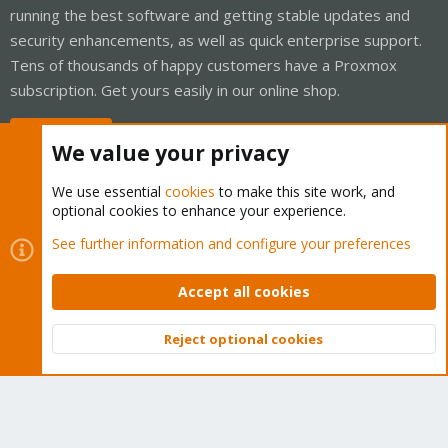
running the best software and getting stable updates and
security enhancements, as well as quick enterprise support.
Tens of thousands of happy customers have a Proxmox
subscription. Get yours easily in our online shop.
Buy now!
We value your privacy
We use essential
cookies
to make this site work, and
optional cookies to enhance your experience.
Cookies
Proxmox Support Forum - Light Mode
See further information and configure your preferences
Contact us
Terms and rules
Privacy policy
Help
Home
R
S
Accept all cookies
S
®
Community platform by XenForo
© 2010-2026 XenForo Ltd.
Reject optional cookies
Top
Bott