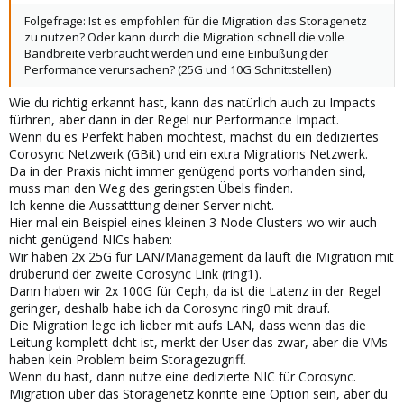
Folgefrage: Ist es empfohlen für die Migration das Storagenetz
zu nutzen? Oder kann durch die Migration schnell die volle
Bandbreite verbraucht werden und eine Einbüßung der
Performance verursachen? (25G und 10G Schnittstellen)
Wie du richtig erkannt hast, kann das natürlich auch zu Impacts
fürhren, aber dann in der Regel nur Performance Impact.
Wenn du es Perfekt haben möchtest, machst du ein dediziertes
Corosync Netzwerk (GBit) und ein extra Migrations Netzwerk.
Da in der Praxis nicht immer genügend ports vorhanden sind,
muss man den Weg des geringsten Übels finden.
Ich kenne die Aussatttung deiner Server nicht.
Hier mal ein Beispiel eines kleinen 3 Node Clusters wo wir auch
nicht genügend NICs haben:
Wir haben 2x 25G für LAN/Management da läuft die Migration mit
drüberund der zweite Corosync Link (ring1).
Dann haben wir 2x 100G für Ceph, da ist die Latenz in der Regel
geringer, deshalb habe ich da Corosync ring0 mit drauf.
Die Migration lege ich lieber mit aufs LAN, dass wenn das die
Leitung komplett dcht ist, merkt der User das zwar, aber die VMs
haben kein Problem beim Storagezugriff.
Wenn du hast, dann nutze eine dedizierte NIC für Corosync.
Migration über das Storagenetz könnte eine Option sein, aber du