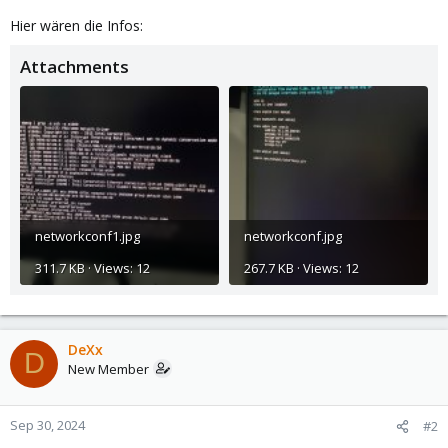
Hier wären die Infos:
Attachments
networkconf1.jpg
networkconf.jpg
311.7 KB · Views: 12
267.7 KB · Views: 12
DeXx
D
New Member
Sep 30, 2024
#2