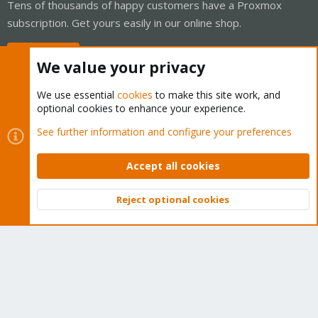
Tens of thousands of happy customers have a Proxmox
subscription. Get yours easily in our online shop.
Buy now!
We value your privacy
We use essential
cookies
to make this site work, and
optional cookies to enhance your experience.
Cookies
Proxmox Support Forum - Light Mode
See further information and configure your preferences
Contact us
Terms and rules
Privacy policy
Help
Home
R
S
Accept all cookies
S
®
Community platform by XenForo
© 2010-2026 XenForo Ltd.
Reject optional cookies
Top
Bott