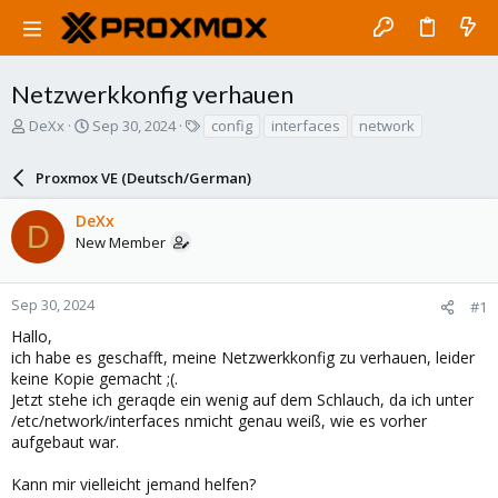
Netzwerkkonfig verhauen
T
S
T
DeXx
Sep 30, 2024
config
interfaces
network
h
t
a
r
a
g
Proxmox VE (Deutsch/German)
e
r
s
a
t
DeXx
d
d
D
New Member
s
a
t
t
a
e
r
Sep 30, 2024
#1
t
Hallo,
e
ich habe es geschafft, meine Netzwerkkonfig zu verhauen, leider
r
keine Kopie gemacht ;(.
Jetzt stehe ich geraqde ein wenig auf dem Schlauch, da ich unter
/etc/network/interfaces nmicht genau weiß, wie es vorher
aufgebaut war.
Kann mir vielleicht jemand helfen?