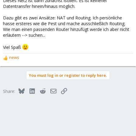
Dieses Netz ist dann zunächst isoliert. Es ist keinerlei
Datentransfer hinein/hinaus möglich.
Dazu gibt es zwei Ansätze: NAT und Routing. Ich persönliche
hasse ersteres wie die Pest und mache ausschließlich Routing.
Wie man einen passenden Router hinzufügt werde ich aber nicht
erläutern --> suchen...
Viel Spaß
news
R
e
a
You must log in or register to reply here.
c
t
i
Bluesky
LinkedIn
Reddit
Email
Link
Share:
o
n
s
: