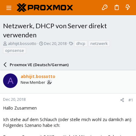
Netzwerk, DHCP von Server direkt
verwenden
T
S
T
abhijit.bossotto
Dec 20, 2018
dhcp
netzwerk
h
t
a
opnsense
r
a
g
e
r
s
a
Proxmox VE (Deutsch/German)
t
d
d
s
a
abhijit.bossotto
A
t
t
New Member
a
e
r
t
Dec 20, 2018
#1
e
Hallo Zusammen
r
Ich stehe auf dem Schlauch (oder stelle mich wohl zu dämlich an):
Folgendes Szenario habe ich: