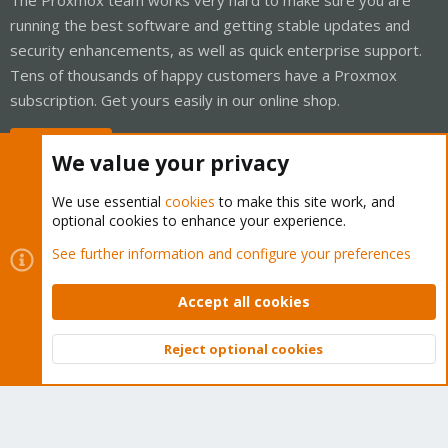
running the best software and getting stable updates and
security enhancements, as well as quick enterprise support.
Tens of thousands of happy customers have a Proxmox
subscription. Get yours easily in our online shop.
Buy now!
We value your privacy
We use essential
cookies
to make this site work, and
optional cookies to enhance your experience.
Cookies
Proxmox Support Forum - Light Mode
See further information and configure your preferences
Contact us
Terms and rules
Privacy policy
Help
Home
R
S
Accept all cookies
S
®
Community platform by XenForo
© 2010-2026 XenForo Ltd.
Reject optional cookies
Top
Bott