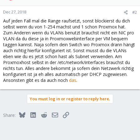
Dec 27, 2018
#2
Auf jeden Fall mal die Range raufsetzt, sonst blockierst du dich
selbst wenn du von 1-254 machst und 1 schon Proxmox hat.
Zum Anderen wenn du VLANs benutzt brauchst nicht ein NIC pro
VLAN da du diese ja in Proxmoxwebinterface per VM bequem
taggen kannst. Naja sofern dein Switch wo Proxmox drann hängt
auch richtig hierfür konfiguriert ist. Sonst musst du die VLANs
eben wie du es jetzt schon hast als Subnet verwenden. Am
Proxmoxhost selbst in der /etc/network/interfaces brauchst du
nichts tun. Alles andere bekommt ja sofern dein Netzwerk richtig
konfiguriert ist ja eh alles automatisch per DHCP zugewiesen.
Ansonsten gibt es da auch noch
das
.
You must log in or register to reply here.
Bluesky
LinkedIn
Reddit
Email
Link
Share: