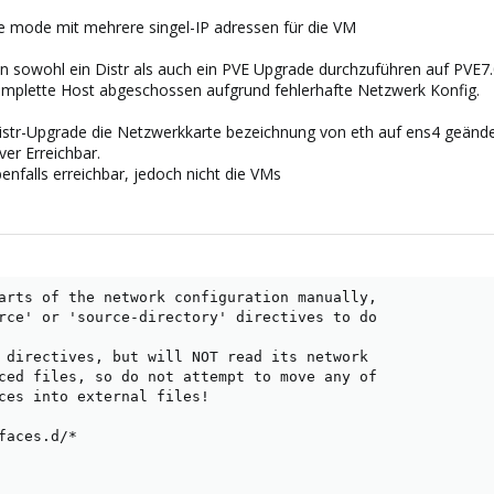
e mode mit mehrere singel-IP adressen für die VM
n sowohl ein Distr als auch ein PVE Upgrade durchzuführen auf PVE
 komplette Host abgeschossen aufgrund fehlerhafte Netzwerk Konfig.
Distr-Upgrade die Netzwerkkarte bezeichnung von eth auf ens4 geände
ver Erreichbar.
enfalls erreichbar, jedoch nicht die VMs
arts of the network configuration manually,

rce' or 'source-directory' directives to do

 directives, but will NOT read its network

ced files, so do not attempt to move any of

ces into external files!

faces.d/*
