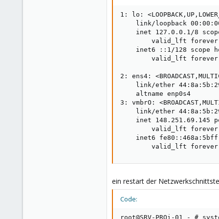
1: lo: <LOOPBACK,UP,LOWER
    link/loopback 00:00:0
    inet 127.0.0.1/8 scop
        valid_lft forever
    inet6 ::1/128 scope ho
        valid_lft forever
2: ens4: <BROADCAST,MULTI
    link/ether 44:8a:5b:2
    altname enp0s4

3: vmbrO: <BROADCAST,MULT
    link/ether 44:8a:5b:2
    inet 148.251.69.145 p
        valid_lft forever
    inet6 fe80::468a:5bff
        valid_lft forever
ein restart der Netzwerkschnittste
Code:
root@SRV-PROi-01 - # syst