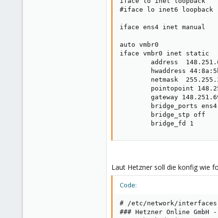
iface lo inet loopback

#iface lo inet6 loopback

iface ens4 inet manual

auto vmbr0

iface vmbr0 inet static

        address  148.251.6
        hwaddress 44:8a:5
        netmask  255.255.
        pointopoint 148.2
        gateway 148.251.69
        bridge_ports ens4

        bridge_stp off

        bridge_fd 1
Laut Hetzner soll die konfig wie f
Code:
# /etc/network/interfaces

### Hetzner Online GmbH -