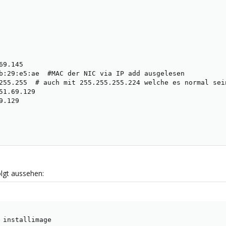
9.145

b:29:e5:ae  #MAC der NIC via IP add ausgelesen

255.255  # auch mit 255.255.255.224 welche es normal sein
51.69.129

.129

olgt aussehen:
 installimage
