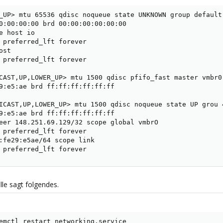
_UP> mtu 65536 qdisc noqueue state UNKNOWN group default 
0:00:00:00 brd 00:00:00:00:00:00

e host io

 preferred_lft forever

st

 preferred_lft forever

CAST,UP,LOWER_UP> mtu 1500 qdisc pfifo_fast master vmbr0
9:e5:ae brd ff:ff:ff:ff:ff:ff

ICAST,UP,LOWER_UP> mtu 1500 qdisc noqueue state UP grou 4
9:e5:ae brd ff:ff:ff:ff:ff:ff

eer 148.251.69.129/32 scope global vmbrO

 preferred_lft forever

:fe29:e5ae/64 scope link

 preferred_lft forever
lle sagt folgendes.
emctl restart networking.service
