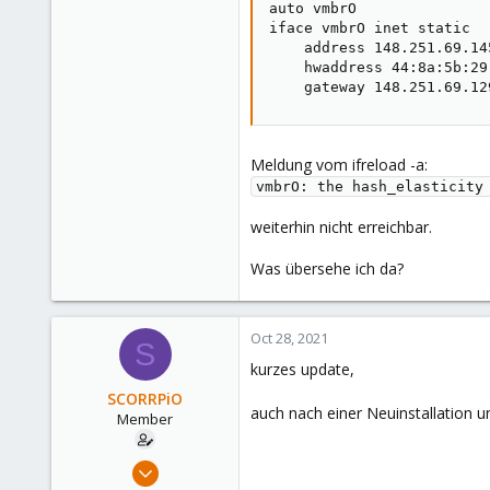
Germany
auto vmbrO

iface vmbrO inet static

    address 148.251.69.145
    hwaddress 44:8a:5b:29:
    gateway 148.251.69.12
Meldung vom ifreload -a:
vmbrO: the hash_elasticity
weiterhin nicht erreichbar.
Was übersehe ich da?
Oct 28, 2021
S
kurzes update,
SCORRPiO
auch nach einer Neuinstallation 
Member
Oct 26, 2021