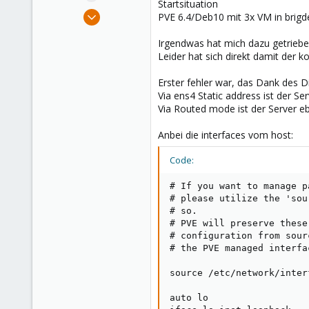
Startsituation
e
Oct 26, 2021
PVE 6.4/Deb10 mit 3x VM in brigd
r
5
Irgendwas hat mich dazu getriebe
0
Leider hat sich direkt damit der
6
33
Erster fehler war, das Dank des 
Via ens4 Static address ist der Ser
Germany
Via Routed mode ist der Server eb
Anbei die interfaces vom host:
Code:
# If you want to manage p
# please utilize the 'sou
# so.

# PVE will preserve these
# configuration from sour
# the PVE managed interfa
source /etc/network/inter
auto lo
