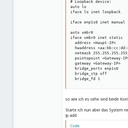
# Loopback device:

auto lo

iface lo inet loopback

iface enp1s0 inet manual

auto vmbr0

iface vmbr0 inet static

  address <Haupt-IP>

  hwaddress <aa:bb:cc:dd:
  netmask 255.255.255.255

  pointopoint <Gateway-IP>
  gateway <Gateway-IP>

  bridge_ports enp1s0

  bridge_stp off

  bridge_fd 1
so wie ich es sehe sind beide Konf
Starte ich nun aber das System 
ip add
Code: