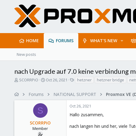
HOME
FORUMS
WHAT'S NEW
New posts
nach Upgrade auf 7.0 keine verbindung m
T
S
T
SCORRPiO
Oct 26, 2021
hetzner
hetzner bridge
net
h
t
a
r
a
g
Forums
NATIONAL SUPPORT
Proxmox VE (
e
r
s
a
t
Oct 26, 2021
d
d
S
s
a
Hallo zusammen,
t
t
SCORRPiO
a
e
nach langen hin und her, viele Tu
r
Member
t