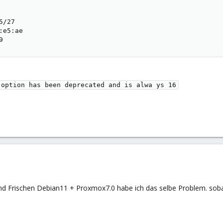
/27

e5:ae

9
 option has been deprecated and is alwa ys 16
und Frischen Debian11 + Proxmox7.0 habe ich das selbe Problem. sobal