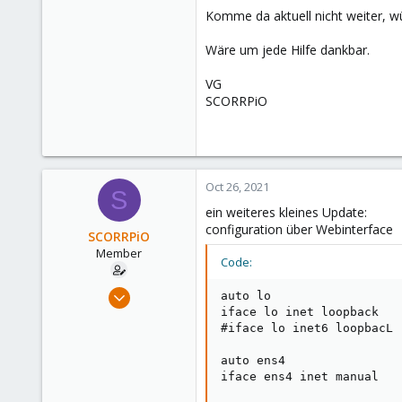
Komme da aktuell nicht weiter, 
Wäre um jede Hilfe dankbar.
VG
SCORRPiO
Oct 26, 2021
S
ein weiteres kleines Update:
configuration über Webinterface
SCORRPiO
Member
Code:
Oct 26, 2021
auto lo

5
iface lo inet loopback

#iface lo inet6 loopbacL

0
6
auto ens4

iface ens4 inet manual

33