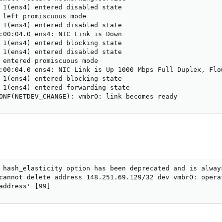
 1(ens4) entered disabled state

 left promiscuous mode

 1(ens4) entered disabled state

:00:04.0 ens4: NIC Link is Down

 1(ens4) entered blocking state

 1(ens4) entered disabled state

 entered promiscuous mode

:00:04.0 ens4: NIC Link is Up 1000 Mbps Full Duplex, Flow
 1(ens4) entered blocking state

 1(ens4) entered forwarding state

ONF(NETDEV_CHANGE): vmbrO: link becomes ready
 hash_elasticity option has been deprecated and is always
cannot delete address 148.251.69.129/32 dev vmbrO: operat
address' [99]