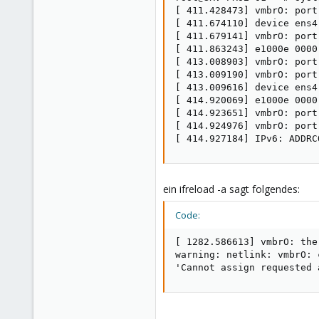
[ 411.428473] vmbrO: port
[ 411.674110] device ens4
[ 411.679141] vmbrO: port
[ 411.863243] e1000e 0000
[ 413.008903] vmbrO: port
[ 413.009190] vmbrO: port
[ 413.009616] device ens4
[ 414.920069] e1000e 0000
[ 414.923651] vmbrO: port
[ 414.924976] vmbrO: port
[ 414.927184] IPv6: ADDRC
ein ifreload -a sagt folgendes:
Code:
[ 1282.586613] vmbrO: the
warning: netlink: vmbrO: 
'Cannot assign requested 