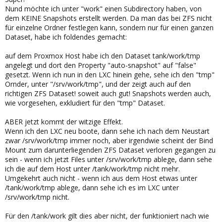
Nund möchte ich unter "work" einen Subdirectory haben, von
dem KEINE Snapshots erstellt werden. Da man das bei ZFS nicht
für einzelne Ordner festlegen kann, sondern nur für einen ganzen
Dataset, habe ich foldendes gemacht:
auf dem Proxmox Host habe ich den Dataset tank/work/tmp
angelegt und dort den Property "auto-snapshot" auf "false"
gesetzt. Wenn ich nun in den LXC hinein gehe, sehe ich den "tmp"
Ornder, unter "/srv/work/tmp", und der zeigt auch auf den
richtigen ZFS Dataset! soweit auch gut! Snapshots werden auch,
wie vorgesehen, exkludiert für den "tmp" Dataset.
ABER jetzt kommt der witzige Effekt.
Wenn ich den LXC neu boote, dann sehe ich nach dem Neustart
zwar /srv/work/tmp immer noch, aber irgendwie scheint der Bind
Mount zum darunterliegenden ZFS Dataset verloren gegangen zu
sein - wenn ich jetzt Files unter /srv/work/tmp ablege, dann sehe
ich die auf dem Host unter /tank/work/tmp nicht mehr.
Umgekehrt auch nicht - wenn ich aus dem Host etwas unter
/tank/work/tmp ablege, dann sehe ich es im LXC unter
/srv/work/tmp nicht.
Für den /tank/work gilt dies aber nicht, der funktioniert nach wie