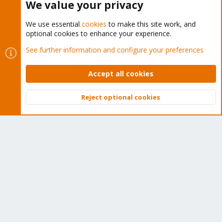
We value your privacy
We use essential
cookies
to make this site work, and
optional cookies to enhance your experience.
Cookies
Proxmox Support Forum - Light Mode
See further information and configure your preferences
Contact us
Terms and rules
Privacy policy
Help
Home
R
S
Accept all cookies
S
®
Community platform by XenForo
© 2010-2026 XenForo Ltd.
Reject optional cookies
Top
Bott