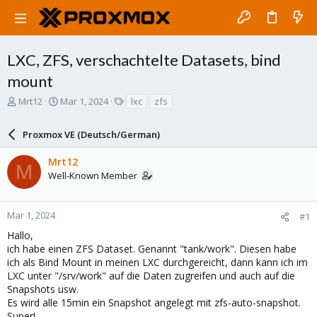
LXC, ZFS, verschachtelte Datasets, bind
mount
T
S
T
Mrt12
Mar 1, 2024
lxc
zfs
h
t
a
r
a
g
Proxmox VE (Deutsch/German)
e
r
s
a
t
Mrt12
d
d
M
Well-Known Member
s
a
t
t
a
e
r
Mar 1, 2024
#1
t
Hallo,
e
ich habe einen ZFS Dataset. Genannt "tank/work". Diesen habe
r
ich als Bind Mount in meinen LXC durchgereicht, dann kann ich im
LXC unter "/srv/work" auf die Daten zugreifen und auch auf die
Snapshots usw.
Es wird alle 15min ein Snapshot angelegt mit zfs-auto-snapshot.
Super!