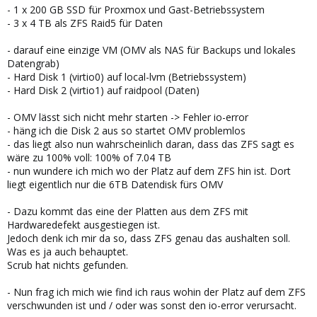
- 1 x 200 GB SSD für Proxmox und Gast-Betriebssystem
- 3 x 4 TB als ZFS Raid5 für Daten
- darauf eine einzige VM (OMV als NAS für Backups und lokales
Datengrab)
- Hard Disk 1 (virtio0) auf local-lvm (Betriebssystem)
- Hard Disk 2 (virtio1) auf raidpool (Daten)
- OMV lässt sich nicht mehr starten -> Fehler io-error
- häng ich die Disk 2 aus so startet OMV problemlos
- das liegt also nun wahrscheinlich daran, dass das ZFS sagt es
wäre zu 100% voll: 100% of 7.04 TB
- nun wundere ich mich wo der Platz auf dem ZFS hin ist. Dort
liegt eigentlich nur die 6TB Datendisk fürs OMV
- Dazu kommt das eine der Platten aus dem ZFS mit
Hardwaredefekt ausgestiegen ist.
Jedoch denk ich mir da so, dass ZFS genau das aushalten soll.
Was es ja auch behauptet.
Scrub hat nichts gefunden.
- Nun frag ich mich wie find ich raus wohin der Platz auf dem ZFS
verschwunden ist und / oder was sonst den io-error verursacht.