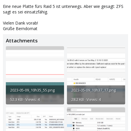
Eine neue Platte fürs Raid 5 ist unterwegs. Aber wie gesagt: ZFS
sagt es sei einsatzfähig.
Vielen Dank vorab!
Grüße Berndomat
Attachments
2023-05-09_10h35_55.png
2023-05-09_10h37_17.png
52.3 KB · Views: 4
28.2 KB · Views: 4