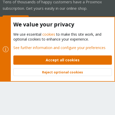
Tens of thousands of happy customers have a Proxmox
subscription. Get yours easily in our online shop.
Buy now!
We value your privacy
We use essential
cookies
to make this site work, and
optional cookies to enhance your experience.
Cookies
Proxmox Support Forum - Light Mode
See further information and configure your preferences
Contact us
Terms and rules
Privacy policy
Help
Home
R
S
Accept all cookies
S
®
Community platform by XenForo
© 2010-2026 XenForo Ltd.
Reject optional cookies
Top
Bott