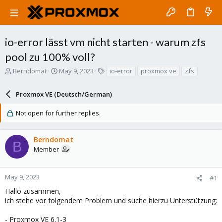
io-error lässt vm nicht starten - warum zfs
pool zu 100% voll?
T
S
T
Berndomat
May 9, 2023
io-error
proxmox ve
zfs
h
t
a
r
a
g
Proxmox VE (Deutsch/German)
e
r
s
a
t
Not open for further replies.
d
d
s
a
t
t
Berndomat
a
e
B
Member
r
t
e
May 9, 2023
r
#1
Hallo zusammen,
ich stehe vor folgendem Problem und suche hierzu Unterstützung:
- Proxmox VE 6.1-3