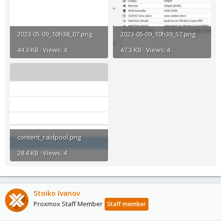
2023-05-09_10h38_07.png
2023-05-09_10h39_57.png
44.3 KB · Views: 4
47.3 KB · Views: 4
content_raidpool.png
28.4 KB · Views: 4
Stoiko Ivanov
Proxmox Staff Member
Staff member