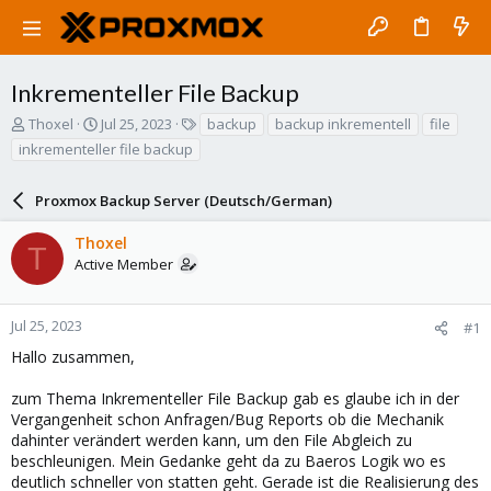
Inkrementeller File Backup
T
S
T
Thoxel
Jul 25, 2023
backup
backup inkrementell
file
h
t
a
inkrementeller file backup
r
a
g
e
r
s
a
Proxmox Backup Server (Deutsch/German)
t
d
d
s
a
Thoxel
T
t
t
Active Member
a
e
r
t
Jul 25, 2023
#1
e
Hallo zusammen,
r
zum Thema Inkrementeller File Backup gab es glaube ich in der
Vergangenheit schon Anfragen/Bug Reports ob die Mechanik
dahinter verändert werden kann, um den File Abgleich zu
beschleunigen. Mein Gedanke geht da zu Baeros Logik wo es
deutlich schneller von statten geht. Gerade ist die Realisierung des