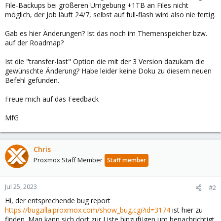
File-Backups bei größeren Umgebung +1TB an Files nicht
möglich, der Job läuft 24/7, selbst auf full-flash wird also nie fertig.
Gab es hier Änderungen? Ist das noch im Themenspeicher bzw.
auf der Roadmap?
Ist die "transfer-last" Option die mit der 3 Version dazukam die
gewünschte Änderung? Habe leider keine Doku zu diesem neuen
Befehl gefunden.
Freue mich auf das Feedback
MfG
Chris
Proxmox Staff Member
Staff member
Jul 25, 2023
#2
Hi, der entsprechende bug report
https://bugzilla.proxmox.com/show_bug.cgi?id=3174
ist hier zu
finden. Man kann sich dort zur Liste hinzufügen um benachrichtigt