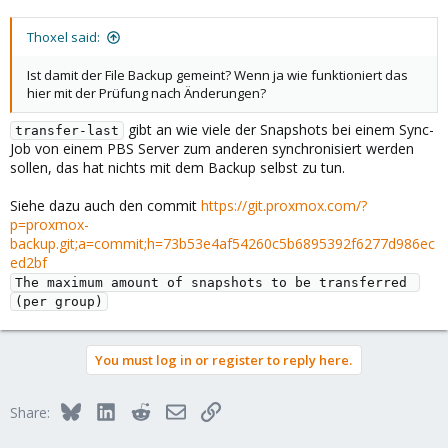
Thoxel said:
Ist damit der File Backup gemeint? Wenn ja wie funktioniert das
hier mit der Prüfung nach Änderungen?
gibt an wie viele der Snapshots bei einem Sync-
transfer-last
Job von einem PBS Server zum anderen synchronisiert werden
sollen, das hat nichts mit dem Backup selbst zu tun.
Siehe dazu auch den commit
https://git.proxmox.com/?
p=proxmox-
backup.git;a=commit;h=73b53e4af54260c5b6895392f6277d986ec
ed2bf
The maximum amount of snapshots to be transferred 
(per group)
You must log in or register to reply here.
Bluesky
LinkedIn
Reddit
Email
Link
Share: