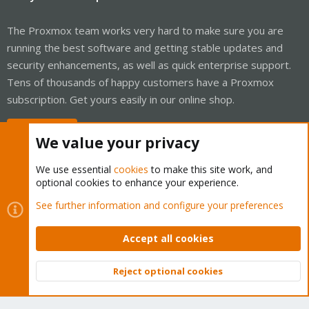
The Proxmox team works very hard to make sure you are
running the best software and getting stable updates and
security enhancements, as well as quick enterprise support.
Tens of thousands of happy customers have a Proxmox
subscription. Get yours easily in our online shop.
Buy now!
We value your privacy
We use essential
cookies
to make this site work, and
optional cookies to enhance your experience.
Cookies
Proxmox Support Forum - Light Mode
See further information and configure your preferences
Contact us
Terms and rules
Privacy policy
Help
Home
R
S
Accept all cookies
S
®
Community platform by XenForo
© 2010-2026 XenForo Ltd.
Reject optional cookies
Top
Bott