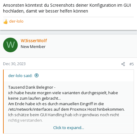
Ansonsten könntest du Screenshots deiner Konfiguration im GUI
hochladen, damit wir besser helfen können
der-lolo
R
e
a
c
W3isserWolf
W
t
New Member
i
o
n
Dec 30, 2023
#5
s
:
der-lolo said:
Tausend Dank Belegnor -
ich habe heute morgen viele varianten durchgespielt, habe
keine zum laufen gebracht...
Am Ende habe ich es durch manuellen Eingriff in die
/etc/network/interfaces auf dem Proxmox Host hinbekommen.
Ich schätze beim GUI Handling hab ich irgendwas noch nicht
richtig verstanden.
Click to expand...
Code: