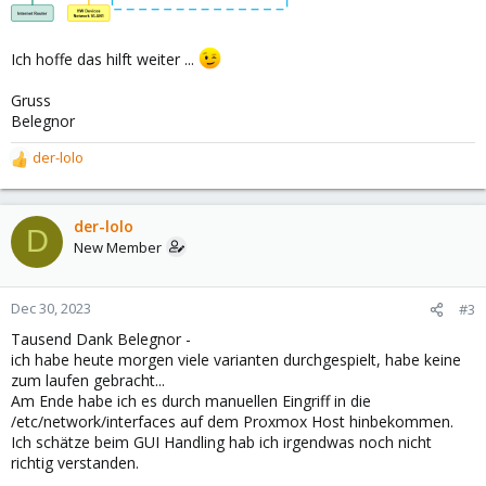
Ich hoffe das hilft weiter ...
Gruss
Belegnor
der-lolo
R
e
a
c
der-lolo
D
t
New Member
i
o
n
Dec 30, 2023
#3
s
Tausend Dank Belegnor -
:
ich habe heute morgen viele varianten durchgespielt, habe keine
zum laufen gebracht...
Am Ende habe ich es durch manuellen Eingriff in die
/etc/network/interfaces auf dem Proxmox Host hinbekommen.
Ich schätze beim GUI Handling hab ich irgendwas noch nicht
richtig verstanden.