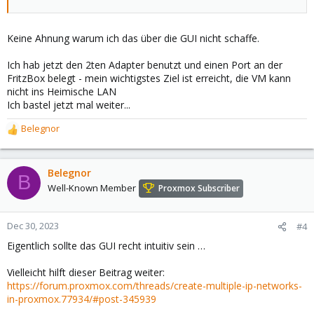
Keine Ahnung warum ich das über die GUI nicht schaffe.
Ich hab jetzt den 2ten Adapter benutzt und einen Port an der
FritzBox belegt - mein wichtigstes Ziel ist erreicht, die VM kann
nicht ins Heimische LAN
Ich bastel jetzt mal weiter...
Belegnor
R
e
a
c
Belegnor
B
t
Well-Known Member
Proxmox Subscriber
i
o
n
Dec 30, 2023
#4
s
Eigentlich sollte das GUI recht intuitiv sein …
:
Vielleicht hilft dieser Beitrag weiter:
https://forum.proxmox.com/threads/create-multiple-ip-networks-
in-proxmox.77934/#post-345939