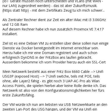
(IoT Geräte müssen noch unterschieden und VLans (mit WAN -
nur LAN) zugeordnet werden) - das ist aber Zukunftsmusik.
(https statt http) - mit dem Zertifikats Zeug tu ich mich schwer...
Als Zentraler Rechner dient zur Zeit ein alter iMac mit i3 3.06GHz
und 12 GB Ram
Auf diesem Rechner habe ich nun zusätzlich Proxmox VE 7.4.17
installiert.
Ziel ist es eine Debian VM zu erstellen über diese sollen nun einige
Dienste via Docker bereitgestellt im Internet erreichbar sein.
Hierzu habe ich mir eine Domain registriert und auch schon
erfolgreich DynDNS in der FritzBox ans laufen gebracht.
Ausserdem bekomme ich vom Provider hierzu auch ein SSL-Cert
Mein Netzwerk besteht aus einer Fritz Box 6660 Cable --> Unifi
USG3P (exposed Host) --> 7 Unifi switche, teils mit POE, teils
ohne, alle Layer2 fähig - es gibt noch 3 UAP-AC-Pro als Wlan
Access Points, die spielen hierbei aber keine Rolle denke ich. Das
Netzwerk ist also von den Konfigurationsmöglichkeiten her fürs
erste Zukunftsfähig.
Der VM würde ich nun am liebsten via USB Netzwerkkarte an den
zweiten Lan-Port des USG hängen, und der VM via Unifi ein