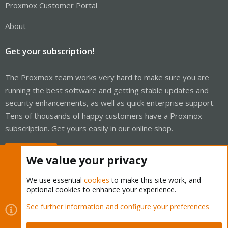
Proxmox Customer Portal
About
Get your subscription!
The Proxmox team works very hard to make sure you are
running the best software and getting stable updates and
security enhancements, as well as quick enterprise support.
Tens of thousands of happy customers have a Proxmox
subscription. Get yours easily in our online shop.
Buy now!
We value your privacy
We use essential
cookies
to make this site work, and
optional cookies to enhance your experience.
Cookies
Proxmox Support Forum - Light Mode
See further information and configure your preferences
Contact us
Terms and rules
Privacy policy
Help
Home
R
S