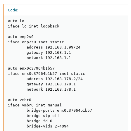
Code:
auto lo

iface lo inet loopback

auto enp2s0

iface enp2s0 inet static

        address 192.168.1.99/24

        gateway 192.168.1.1

        network 192.168.1.1

auto enx0c37964b1b57

iface enx0c37964b1b57 inet static

        address 192.168.178.2/24

        gateway 192.168.178.1

        network 192.168.178.1

auto vmbr0

iface vmbr0 inet manual

        bridge-ports enx0c37964b1b57

        bridge-stp off

        bridge-fd 0

        bridge-vids 2-4094