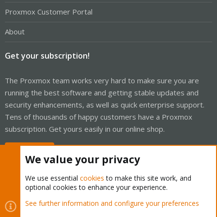
Proxmox Customer Portal
About
Get your subscription!
The Proxmox team works very hard to make sure you are
running the best software and getting stable updates and
security enhancements, as well as quick enterprise support.
Tens of thousands of happy customers have a Proxmox
subscription. Get yours easily in our online shop.
Buy now!
We value your privacy
We use essential
cookies
to make this site work, and
optional cookies to enhance your experience.
Cookies
Proxmox Support Forum - Light Mode
See further information and configure your preferences
Contact us
Terms and rules
Privacy policy
Help
Home
R