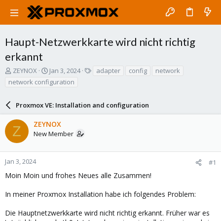
Haupt-Netzwerkkarte wird nicht richtig
erkannt
T
S
T
ZEYNOX
Jan 3, 2024
adapter
config
network
h
t
a
network configuration
r
a
g
e
r
s
a
Proxmox VE: Installation and configuration
t
d
d
s
a
ZEYNOX
Z
t
t
New Member
a
e
r
t
Jan 3, 2024
#1
e
Moin Moin und frohes Neues alle Zusammen!
r
In meiner Proxmox Installation habe ich folgendes Problem:
Die Hauptnetzwerkkarte wird nicht richtig erkannt. Früher war es