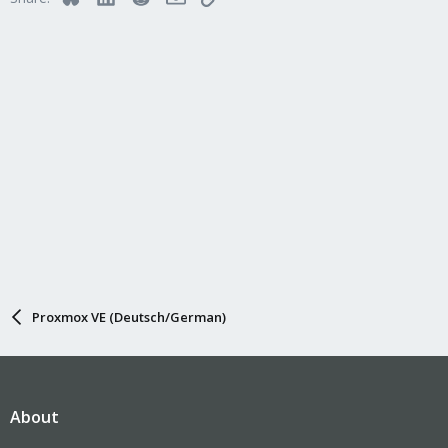
o
n
s
:
Proxmox VE (Deutsch/German)
About