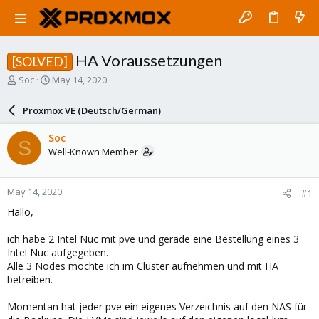
HA Voraussetzungen
[SOLVED]
T
S
Soc
May 14, 2020
h
t
r
a
Proxmox VE (Deutsch/German)
e
r
a
t
Soc
S
d
d
Well-Known Member
s
a
t
t
a
e
May 14, 2020
#1
r
t
Hallo,
e
r
ich habe 2 Intel Nuc mit pve und gerade eine Bestellung eines 3
Intel Nuc aufgegeben.
Alle 3 Nodes möchte ich im Cluster aufnehmen und mit HA
betreiben.
Momentan hat jeder pve ein eigenes Verzeichnis auf den NAS für