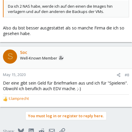
Da ich 2 NAS habe, werde ich auf den einen die Images hin
verlagern und auf den anderen die Backups der VMs.
Also du bist besser ausgestattet als so manche Firma die ich so
gesehen habe.
Soc
S
Well-Known Member
May 15, 2020
#8
Der eine gibt sein Geld für Briefmarken aus und ich für "Spielerei".
Obwohl ich beruflich auch EDV mache. ;-)
t.lamprecht
R
e
a
You must log in or register to reply here.
c
t
i
Bluesky
LinkedIn
Reddit
Email
Link
Share: