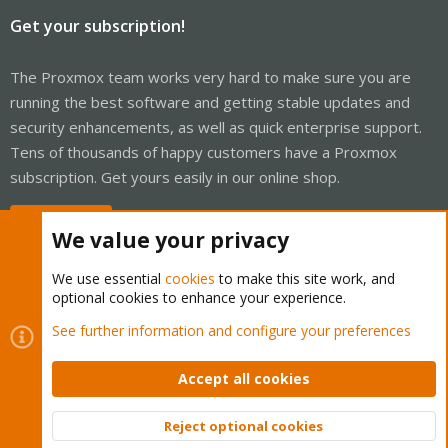
Get your subscription!
The Proxmox team works very hard to make sure you are
running the best software and getting stable updates and
security enhancements, as well as quick enterprise support.
Tens of thousands of happy customers have a Proxmox
subscription. Get yours easily in our online shop.
Buy now!
We value your privacy
We use essential
cookies
to make this site work, and
optional cookies to enhance your experience.
Cookies
Proxmox Support Forum - Light Mode
See further information and configure your preferences
Contact us
Terms and rules
Privacy policy
Help
Home
R
S
Accept all cookies
S
®
Community platform by XenForo
© 2010-2026 XenForo Ltd.
Reject optional cookies
Top
Bott