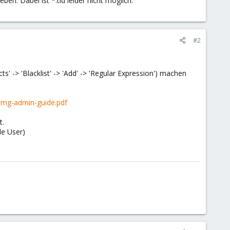
n. Dabei ist *.tld leider nicht möglich.
#2
ects' -> 'Blacklist' -> 'Add' -> 'Regular Expression') machen
mg-admin-guide.pdf
t.
le User)