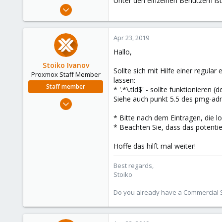
Unter den einzelnen Benutzern ist
e
Jul 9, 2017
r
89
1
Apr 23, 2019
73
Hallo,
46
Stoiko Ivanov
Sollte sich mit Hilfe einer regular 
Proxmox Staff Member
lassen:
Staff member
* '.*\.tld$' - sollte funktioniere
Siehe auch punkt 5.5 des pmg-ad
May 2, 2018
9,745
* Bitte nach dem Eintragen, die l
1,856
* Beachten Sie, dass das potentiel
273
Hoffe das hilft mal weiter!
Best regards,
Stoiko
Do you already have a Commercial Su