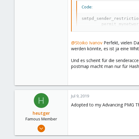
268
Code:
133
smtpd_sender_restrictio
Fulda, Hessen, Germany
        permit_mynetwork
www.heutger.net
        reject_non_fqdn
        check_client_ac
        check_sender_ac
@Stoiko Ivanov
Perfekt, vielen 
        check_sender_ac
werden könnte, es ist ja eine Whit
        check_recipient
Und es scheint für die senderacc
postmap macht man nur für Hash
die Datei kann dann manuell gep
das einbauen in die main.cf funkt
guide.html#_service_configurati
Hoffe das beantwortet die Frage (
Jul 9, 2019
H
Adopted to my Advancing PMG T
heutger
Famous Member
Apr 25, 2018
905