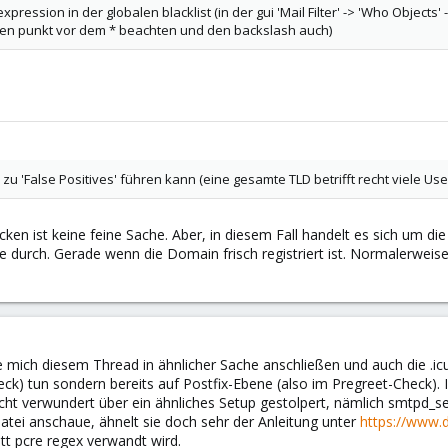
 expression in der globalen blacklist (in der gui 'Mail Filter' -> 'Who Objects'
en (den punkt vor dem * beachten und den backslash auch)
zu 'False Positives' führen kann (eine gesamte TLD betrifft recht viele Use
en ist keine feine Sache. Aber, in diesem Fall handelt es sich um die
urch. Gerade wenn die Domain frisch registriert ist. Normalerweise so
mich diesem Thread in ähnlicher Sache anschließen und auch die .icu
ck) tun sondern bereits auf Postfix-Ebene (also im Pregreet-Check)
cht verwundert über ein ähnliches Setup gestolpert, nämlich smtpd_sen
atei anschaue, ähnelt sie doch sehr der Anleitung unter
https://www.
att pcre regex verwandt wird.