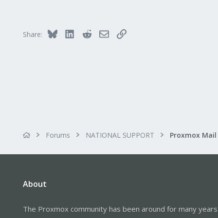
268
133
Fulda, Hessen, Germany
Bluesky
LinkedIn
Reddit
Email
Link
Share:
www.heutger.net
Forums
NATIONAL SUPPORT
About
The Proxmox community has been around for many years