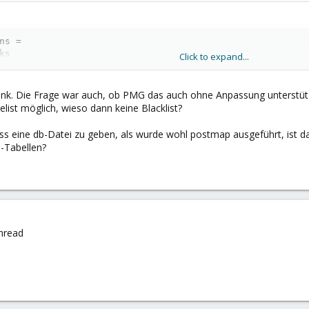
ns =

s

Click to expand...
_sender

cess     cidr:/etc/postfix/clientaccess

cess     regexp:/etc/postfix/senderaccess

Dank. Die Frage war auch, ob PMG das auch ohne Anpassung unterstü
cess     regexp:/etc/postfix/mysenderaccess

elist möglich, wieso dann keine Blacklist?
_access  regexp:/etc/postfix/rcptaccess
ess eine db-Datei zu geben, als wurde wohl postmap ausgeführt, ist d
-Tabellen?
flegt werden.
ioniert wie üblich über das templating system -
https://pmg.proxmox.com
on_templates
bin mir nicht ganz sicher ob ich alles zu 100% verstanden habe)
hread