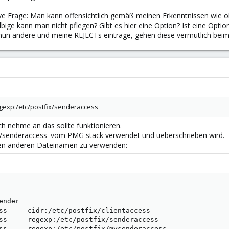
ssive Frage: Man kann offensichtlich gemäß meinen Erkenntnissen wie ob
selbige kann man nicht pflegen? Gibt es hier eine Option? Ist eine Opti
nun ändere und meine REJECTs eintrage, gehen diese vermutlich beim 
regexp:/etc/postfix/senderaccess
ich nehme an das sollte funktionieren.
ix/senderaccess' vom PMG stack verwendet und ueberschrieben wird.
inen anderen Dateinamen zu verwenden:
=

nder

ss     cidr:/etc/postfix/clientaccess

ss     regexp:/etc/postfix/senderaccess

ss     regexp:/etc/postfix/mysenderaccess
