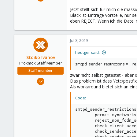
905
Jetzt stellt sich für mich die ma
268
Blacklist-Einträge vorstelle, nur 
133
eben REJECT. Wenn ich die Datei 
Fulda, Hessen, Germany
www.heutger.net
Jul 8, 2019
heutger said:
Stoiko Ivanov
Proxmox Staff Member
smtpd_sender_restrictions = ... 
Staff member
zwar nicht selbst getestet - aber 
May 2, 2018
Das problem ist dass '/etc/postf
9,745
Als workaround bietet sich an e
1,856
Code:
273
smtpd_sender_restrictions 
        permit_mynetworks

        reject_non_fqdn_se
        check_client_acce
        check_sender_acce
        check_sender_acce