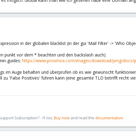
 es möglich. Global kann man wie ich gesehen habe eine Domain angebe
expression in der globalen blacklist (in der gui 'Mail Filter' -> 'Who Obj
n (den punkt vor dem * beachten und den backslash auch)
min-guides:
https://www.proxmox.com/images/download/pmg/docs/p
ogs im Auge behalten und überprüfen ob es wie gewünscht funktionier
l zu 'False Positives' führen kann (eine gesamte TLD betrifft recht vie
pport Subscription? - If not,
Buy now
and read the
documentation