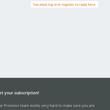
You must log in or register to reply here.
et your subscription!
e Proxmox team works very hard to make sure you are