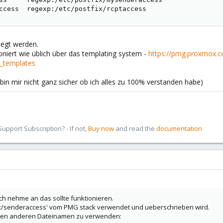
ccess  regexp:/etc/postfix/rcptaccess
legt werden.
ioniert wie üblich über das templating system -
https://pmg.proxmox.
n_templates
bin mir nicht ganz sicher ob ich alles zu 100% verstanden habe)
pport Subscription? - If not,
Buy now
and read the
documentation
 ich nehme an das sollte funktionieren.
fix/senderaccess' vom PMG stack verwendet und ueberschrieben wird.
einen anderen Dateinamen zu verwenden: