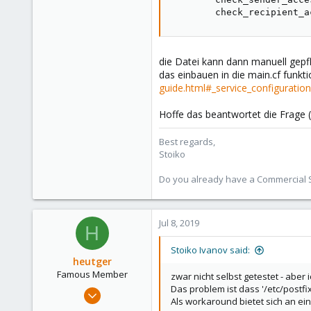
        check_recipient_a
die Datei kann dann manuell gepf
das einbauen in die main.cf funkt
guide.html#_service_configuratio
Hoffe das beantwortet die Frage (
Best regards,
Stoiko
Do you already have a Commercial Su
Jul 8, 2019
H
Stoiko Ivanov said:
heutger
Famous Member
zwar nicht selbst getestet - aber
Das problem ist dass '/etc/post
Apr 25, 2018
Als workaround bietet sich an 
905