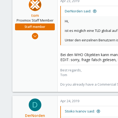
Apr 23, 2019
DerNorden said:
tom
Proxmox Staff Member
Hi,
Staff member
ist es möglich eine TLD global auf 
Aug 29, 2006
Unter den einzelnen Benutzern is
15,950
1,260
273
Bei den WHO Objekten kann man
EDIT: sorry, frage falsch gelesen,
Best regards,
Tom
Do you already have a Commercial Su
Apr 24, 2019
D
Stoiko Ivanov said:
DerNorden