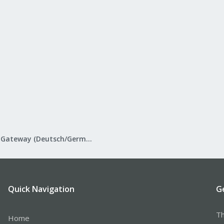
Proxmox Mail Gateway (Deutsch/German)
Quick Navigation
G
Th
Home