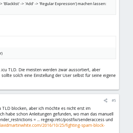
 -> 'Blacklist' -> 'Add' -> 'Regular Expression') machen lassen:
r)
 .icu TLD. Die meisten werden zwar aussortiert, aber
llte solch eine Einstellung der User selbst für seine eigene
#5
 TLD blocken, aber ich möchte es nicht erst im
. Ich habe schon Anleitungen gefunden, wo man das manuell
der_restrictions = ... regexp:/etc/postfix/senderaccess und
davidmartinwhite.com/2016/10/25/fighting-spam-block-