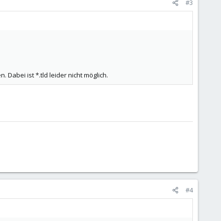
#3
abei ist *.tld leider nicht möglich.
#4