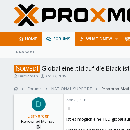
HOME
FORUMS
WHAT'S NEW
New posts
Global eine .tld auf die Blacklist
[SOLVED]
T
S
DerNorden
Apr 23, 2019
h
t
r
a
Forums
NATIONAL SUPPORT
e
r
a
t
Apr 23, 2019
d
d
D
s
a
Hi,
t
t
DerNorden
a
e
ist es möglich eine TLD global auf 
Renowned Member
r
t