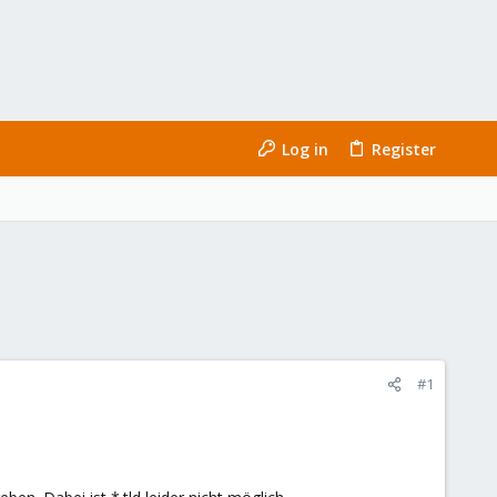
Log in
Register
#1