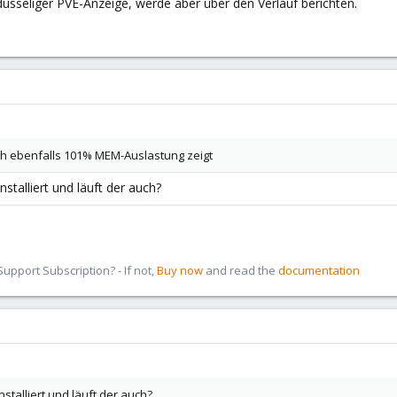
dusseliger PVE-Anzeige, werde aber über den Verlauf berichten.
ich ebenfalls 101% MEM-Auslastung zeigt
nstalliert und läuft der auch?
pport Subscription? - If not,
Buy now
and read the
documentation
nstalliert und läuft der auch?