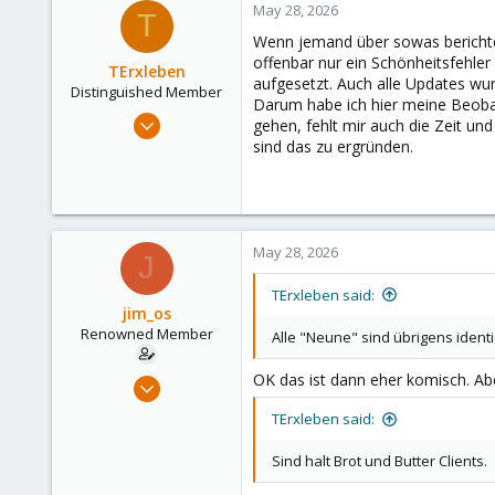
May 28, 2026
T
Wenn jemand über sowas berichtet
offenbar nur ein Schönheitsfehler
TErxleben
aufgesetzt. Auch alle Updates wur
Distinguished Member
Darum habe ich hier meine Beobac
Oct 20, 2008
gehen, fehlt mir auch die Zeit und
1,012
sind das zu ergründen.
324
153
Hamburg
May 28, 2026
J
TErxleben said:
jim_os
Renowned Member
Alle "Neune" sind übrigens ident
OK das ist dann eher komisch. Ab
Oct 8, 2022
414
TErxleben said:
275
Sind halt Brot und Butter Clients.
68
Germany