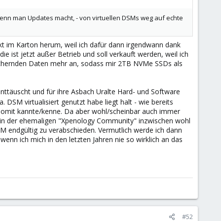
 wenn man Updates macht, - von virtuellen DSMs weg auf echte
kt im Karton herum, weil ich dafür dann irgendwann dank
 ist jetzt außer Betrieb und soll verkauft werden, weil ich
zu sichernden Daten mehr an, sodass mir 2TB NVMe SSDs als
enttäuscht und für ihre Asbach Uralte Hard- und Software
 DSM virtualisiert genutzt habe liegt halt - wie bereits
d somit kannte/kenne. Da aber wohl/scheinbar auch immer
l in der ehemaligen "Xpenology Community" inzwischen wohl
SM endgültig zu verabschieden. Vermutlich werde ich dann
enn ich mich in den letzten Jahren nie so wirklich an das
#52