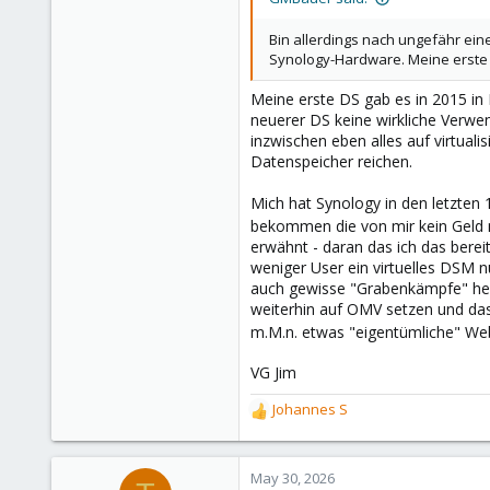
68
Germany
Bin allerdings nach ungefähr ein
Synology-Hardware. Meine erste 
Meine erste DS gab es in 2015 in
neuerer DS keine wirkliche Verwen
inzwischen eben alles auf virtual
Datenspeicher reichen.
Mich hat Synology in den letzten 
bekommen die von mir kein Geld
erwähnt - daran das ich das bere
weniger User ein virtuelles DSM 
auch gewisse "Grabenkämpfe" herr
weiterhin auf OMV setzen und das 
m.M.n. etwas "eigentümliche" W
VG Jim
Johannes S
R
e
a
c
May 30, 2026