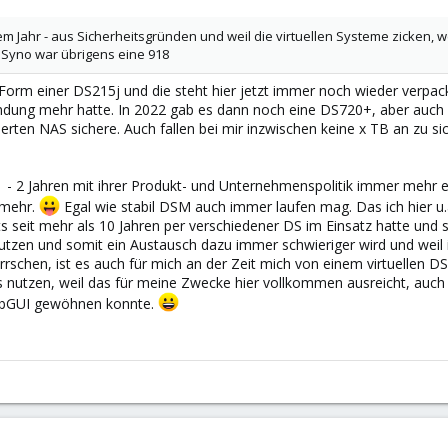
em Jahr - aus Sicherheitsgründen und weil die virtuellen Systeme zicken,
Syno war übrigens eine 918
 Form einer DS215j und die steht hier jetzt immer noch wieder verpac
dung mehr hatte. In 2022 gab es dann noch eine DS720+, aber auch die
isierten NAS sichere. Auch fallen bei mir inzwischen keine x TB an 
1 - 2 Jahren mit ihrer Produkt- und Unternehmenspolitik immer mehr 
 mehr.
Egal wie stabil DSM auch immer laufen mag. Das ich hier u.a.
its seit mehr als 10 Jahren per verschiedener DS im Einsatz hatte un
nutzen und somit ein Austausch dazu immer schwieriger wird und wei
schen, ist es auch für mich an der Zeit mich von einem virtuellen D
nutzen, weil das für meine Zwecke hier vollkommen ausreicht, auch w
ebGUI gewöhnen konnte.