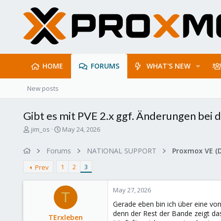
HOME
FORUMS
WHAT'S NEW
New posts
Gibt es mit PVE 2.x ggf. Änderungen bei
T
S
jim_os
May 24, 2026
h
t
r
a
Forums
NATIONAL SUPPORT
Proxmox VE (
e
r
a
t
1
2
3
Prev
d
d
s
a
May 27, 2026
t
t
T
a
e
Gerade eben bin ich über eine von
r
denn der Rest der Bande zeigt das
TErxleben
t