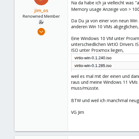
Hamburg
Na da habe ich ja vielleicht was
Memory usage Anzeige von > 100
jim_os
Renowned Member
Da Du ja von einer von neun Win
anderen Win 10 VMs abgeglichen, s
Oct 8, 2022
414
Eine Windows 10 VM unter Proxmox
unterschiedlichen VirtIO Drivers 
275
ISO unter Proxmox liegen,
68
Germany
weil es mal mit der einen und da
raus und meine Windows 11 VMs gib
muss/müsste.
BTW und weil ich manchmal neugi
VG Jim