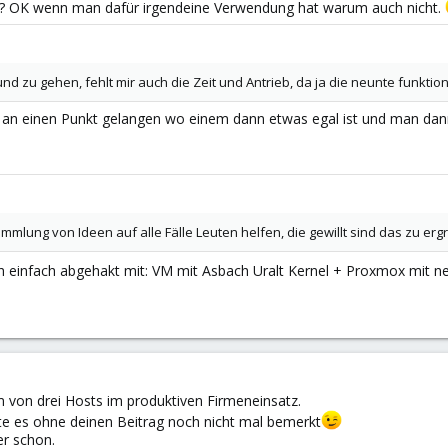
ts? OK wenn man dafür irgendeine Verwendung hat warum auch nicht.
d zu gehen, fehlt mir auch die Zeit und Antrieb, da ja die neunte funktioni
n einen Punkt gelangen wo einem dann etwas egal ist und man dann a
mmlung von Ideen auf alle Fälle Leuten helfen, die gewillt sind das zu er
h einfach abgehakt mit: VM mit Asbach Uralt Kernel + Proxmox mit n
em von drei Hosts im produktiven Firmeneinsatz.
tte es ohne deinen Beitrag noch nicht mal bemerkt
er schon.