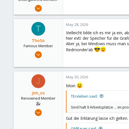
Oct 20, 2008
1,012
324
May 28, 2026
T
153
Vielleicht bilde ich es mir ja ei
Hamburg
hier evtl. der Speicher für die G
ThoSo
Aber ja, bei Windows muss man sic
Famous Member
Redmonder’ab
Apr 14, 2024
1,178
648
123
May 30, 2026
J
56
Moin
www.bs-mediasolutions.de
jim_os
TErxleben said:
Renowned Member
Sind halt 9 Arbeitsplätze ... im p
Oct 8, 2022
414
Gut die Erklärung lasse ich gelten
275
GMBauer said: