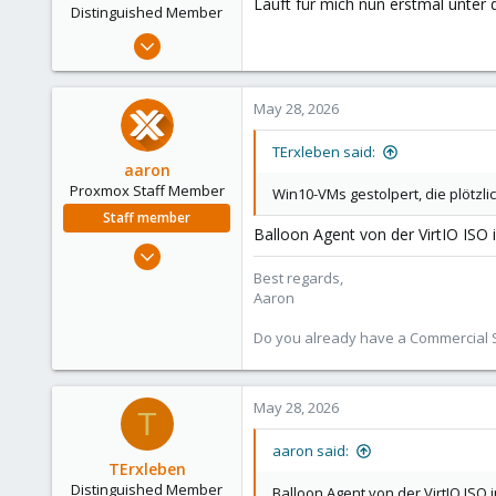
Läuft für mich nun erstmal unter 
e
Distinguished Member
r
Oct 20, 2008
1,012
324
May 28, 2026
153
Hamburg
TErxleben said:
aaron
Proxmox Staff Member
Win10-VMs gestolpert, die plötzl
Staff member
Balloon Agent von der VirtIO ISO i
Jun 3, 2019
4,673
Best regards,
Aaron
1,480
218
Do you already have a Commercial Su
May 28, 2026
T
aaron said:
TErxleben
Distinguished Member
Balloon Agent von der VirtIO ISO i