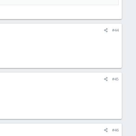
#44
#45
#46