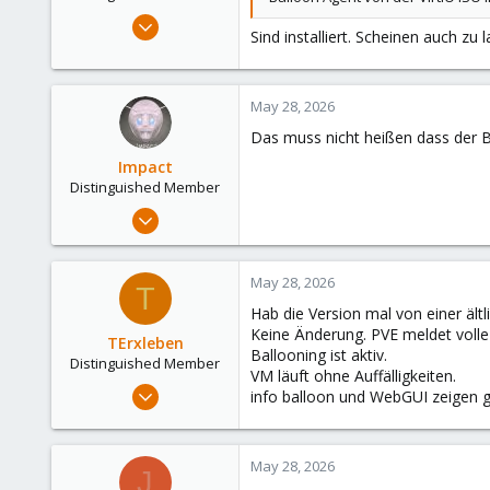
Oct 20, 2008
Sind installiert. Scheinen auch zu 
1,012
324
153
May 28, 2026
Hamburg
Das muss nicht heißen dass der Ba
Impact
Distinguished Member
Sep 12, 2022
2,438
1,209
May 28, 2026
T
183
Hab die Version mal von einer ält
Keine Änderung. PVE meldet volle
TErxleben
Ballooning ist aktiv.
Distinguished Member
VM läuft ohne Auffälligkeiten.
Oct 20, 2008
info balloon und WebGUI zeigen g
1,012
324
May 28, 2026
153
J