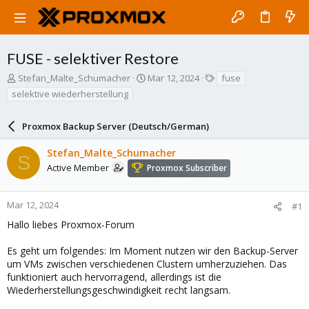
FUSE - selektiver Restore
T
S
T
Stefan_Malte_Schumacher
Mar 12, 2024
fuse
h
t
a
selektive wiederherstellung
r
a
g
e
r
s
a
Proxmox Backup Server (Deutsch/German)
t
d
d
s
a
Stefan_Malte_Schumacher
S
t
t
Active Member
Proxmox Subscriber
a
e
r
t
Mar 12, 2024
#1
e
Hallo liebes Proxmox-Forum
r
Es geht um folgendes: Im Moment nutzen wir den Backup-Server
um VMs zwischen verschiedenen Clustern umherzuziehen. Das
funktioniert auch hervorragend, allerdings ist die
Wiederherstellungsgeschwindigkeit recht langsam.