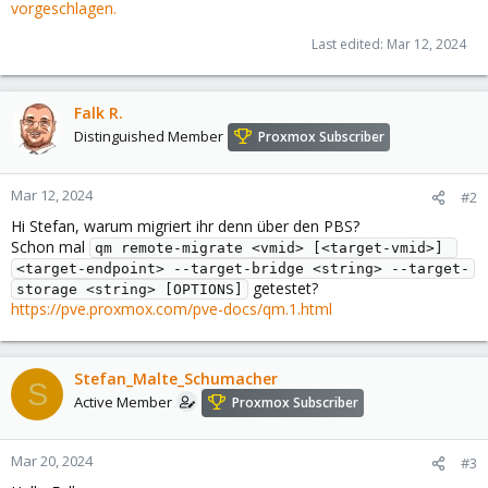
vorgeschlagen.
Last edited:
Mar 12, 2024
Falk R.
Distinguished Member
Proxmox Subscriber
Mar 12, 2024
#2
Hi Stefan, warum migriert ihr denn über den PBS?
Schon mal
qm remote-migrate <vmid> [<target-vmid>] 
<target-endpoint> --target-bridge <string> --target-
getestet?
storage <string> [OPTIONS]
https://pve.proxmox.com/pve-docs/qm.1.html
Stefan_Malte_Schumacher
S
Active Member
Proxmox Subscriber
Mar 20, 2024
#3