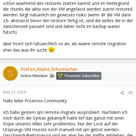
schon waehrend des restores starten kannst und im hintergrund
die chunks die aktiv von der VM angefasst werden zuerst restored
werden. birgt natuerlich ein gewisses risiko (wenn dir die VM dann
z.b. abstuerzt bevor der rerstore fertig ist, sind die writes die in der
zwischenzeit passiert sind und daher nicht im backup waren
futsch).
aber hoert sich tatsaechlich so an, als waere remote migration
eher das was ihr sucht
Stefan_Malte_Schumacher
S
Active Member
Proxmox Subscriber
Mar 21, 2024
#5
Hallo liebe Proxmox-Community
Ich habe gestern qm remote-migrate ausprobiert. Nachdem ich
mich durch die Syntax gekämpft hatte lief das ganze mit einer
Kopie unseres Wikis sehr problemlos. Nur der Lock auf der
Ursprungs-VM musste noch manuell mit qm gelöst werden.
Geschwindigkeitsmässig sind wir aber bei der Hälfte geblieben, die