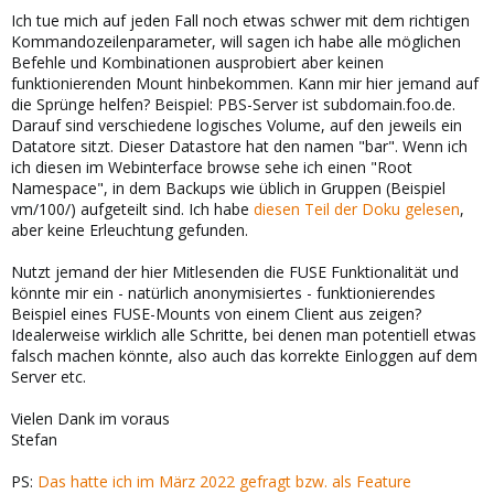
Ich tue mich auf jeden Fall noch etwas schwer mit dem richtigen
Kommandozeilenparameter, will sagen ich habe alle möglichen
Befehle und Kombinationen ausprobiert aber keinen
funktionierenden Mount hinbekommen. Kann mir hier jemand auf
die Sprünge helfen? Beispiel: PBS-Server ist subdomain.foo.de.
Darauf sind verschiedene logisches Volume, auf den jeweils ein
Datatore sitzt. Dieser Datastore hat den namen "bar". Wenn ich
ich diesen im Webinterface browse sehe ich einen "Root
Namespace", in dem Backups wie üblich in Gruppen (Beispiel
vm/100/) aufgeteilt sind. Ich habe
diesen Teil der Doku gelesen
,
aber keine Erleuchtung gefunden.
Nutzt jemand der hier Mitlesenden die FUSE Funktionalität und
könnte mir ein - natürlich anonymisiertes - funktionierendes
Beispiel eines FUSE-Mounts von einem Client aus zeigen?
Idealerweise wirklich alle Schritte, bei denen man potentiell etwas
falsch machen könnte, also auch das korrekte Einloggen auf dem
Server etc.
Vielen Dank im voraus
Stefan
PS:
Das hatte ich im März 2022 gefragt bzw. als Feature