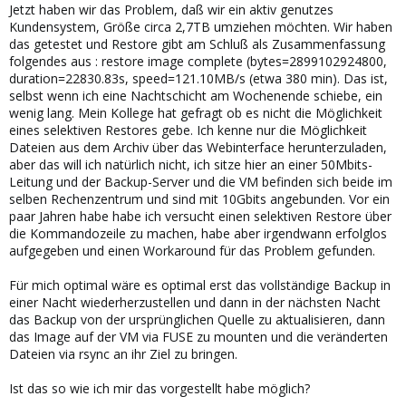
Jetzt haben wir das Problem, daß wir ein aktiv genutzes
Kundensystem, Größe circa 2,7TB umziehen möchten. Wir haben
das getestet und Restore gibt am Schluß als Zusammenfassung
folgendes aus : restore image complete (bytes=2899102924800,
duration=22830.83s, speed=121.10MB/s (etwa 380 min). Das ist,
selbst wenn ich eine Nachtschicht am Wochenende schiebe, ein
wenig lang. Mein Kollege hat gefragt ob es nicht die Möglichkeit
eines selektiven Restores gebe. Ich kenne nur die Möglichkeit
Dateien aus dem Archiv über das Webinterface herunterzuladen,
aber das will ich natürlich nicht, ich sitze hier an einer 50Mbits-
Leitung und der Backup-Server und die VM befinden sich beide im
selben Rechenzentrum und sind mit 10Gbits angebunden. Vor ein
paar Jahren habe habe ich versucht einen selektiven Restore über
die Kommandozeile zu machen, habe aber irgendwann erfolglos
aufgegeben und einen Workaround für das Problem gefunden.
Für mich optimal wäre es optimal erst das vollständige Backup in
einer Nacht wiederherzustellen und dann in der nächsten Nacht
das Backup von der ursprünglichen Quelle zu aktualisieren, dann
das Image auf der VM via FUSE zu mounten und die veränderten
Dateien via rsync an ihr Ziel zu bringen.
Ist das so wie ich mir das vorgestellt habe möglich?