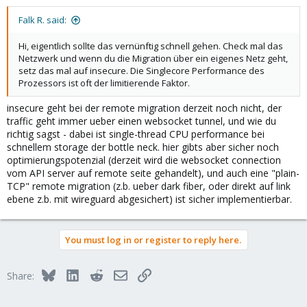
Falk R. said:
Hi, eigentlich sollte das vernünftig schnell gehen. Check mal das
Netzwerk und wenn du die Migration über ein eigenes Netz geht,
setz das mal auf insecure. Die Singlecore Performance des
Prozessors ist oft der limitierende Faktor.
insecure geht bei der remote migration derzeit noch nicht, der
traffic geht immer ueber einen websocket tunnel, und wie du
richtig sagst - dabei ist single-thread CPU performance bei
schnellem storage der bottle neck. hier gibts aber sicher noch
optimierungspotenzial (derzeit wird die websocket connection
vom API server auf remote seite gehandelt), und auch eine "plain-
TCP" remote migration (z.b. ueber dark fiber, oder direkt auf link
ebene z.b. mit wireguard abgesichert) ist sicher implementierbar.
You must log in or register to reply here.
Bluesky
LinkedIn
Reddit
Email
Link
Share: