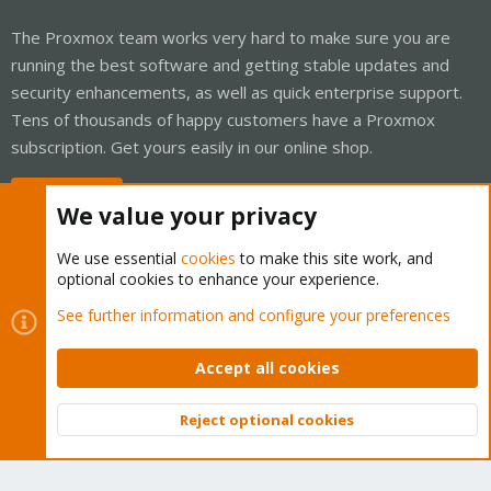
The Proxmox team works very hard to make sure you are
running the best software and getting stable updates and
security enhancements, as well as quick enterprise support.
Tens of thousands of happy customers have a Proxmox
subscription. Get yours easily in our online shop.
Buy now!
We value your privacy
We use essential
cookies
to make this site work, and
optional cookies to enhance your experience.
Cookies
Proxmox Support Forum - Light Mode
See further information and configure your preferences
Contact us
Terms and rules
Privacy policy
Help
Home
R
S
Accept all cookies
S
®
Community platform by XenForo
© 2010-2026 XenForo Ltd.
Reject optional cookies
Top
Bott