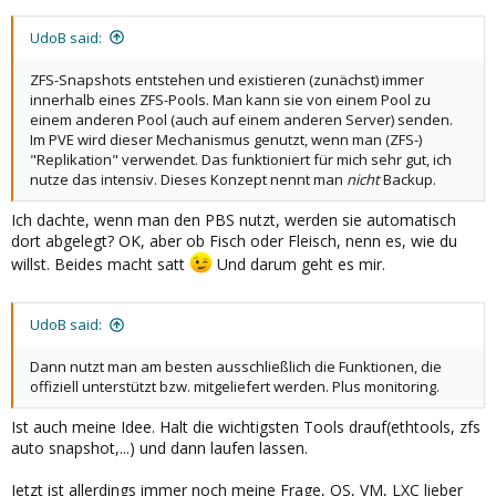
UdoB said:
ZFS-Snapshots entstehen und existieren (zunächst) immer
innerhalb eines ZFS-Pools. Man kann sie von einem Pool zu
einem anderen Pool (auch auf einem anderen Server) senden.
Im PVE wird dieser Mechanismus genutzt, wenn man (ZFS-)
"Replikation" verwendet. Das funktioniert für mich sehr gut, ich
nutze das intensiv. Dieses Konzept nennt man
nicht
Backup.
Ich dachte, wenn man den PBS nutzt, werden sie automatisch
dort abgelegt? OK, aber ob Fisch oder Fleisch, nenn es, wie du
willst. Beides macht satt
Und darum geht es mir.
UdoB said:
Dann nutzt man am besten ausschließlich die Funktionen, die
offiziell unterstützt bzw. mitgeliefert werden. Plus monitoring.
Ist auch meine Idee. Halt die wichtigsten Tools drauf(ethtools, zfs
auto snapshot,...) und dann laufen lassen.
Jetzt ist allerdings immer noch meine Frage, OS, VM, LXC lieber