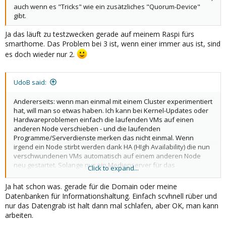
auch wenn es "Tricks" wie ein zusätzliches "Quorum-Device"
gibt.
Ja das läuft zu testzwecken gerade auf meinem Raspi fürs
smarthome. Das Problem bei 3 ist, wenn einer immer aus ist, sind
es doch wieder nur 2.
UdoB said:
Andererseits: wenn man einmal mit einem Cluster experimentiert
hat, will man so etwas haben. Ich kann bei Kernel-Updates oder
Hardwareproblemen einfach die laufenden VMs auf einen
anderen Node verschieben - und die laufenden
Programme/Serverdienste merken das nicht einmal. Wenn
irgend ein Node stirbt werden dank HA (HIgh Availability) die nun
verschwundenen VMs automatisch auf einem anderen Node
neu gestartet. Solange nur ein Medienserver für das
Click to expand...
Wohnzimmer als VM läuft, ist das natürlich alles egal. Sobald
Home-Automatisierung oder "richtige" Serverdienste
Ja hat schon was. gerade für die Domain oder meine
hinzukommen, kann das aber sehr nützlich sein.
Datenbanken für Informationshaltung. Einfach scvhnell rüber und
nur das Datengrab ist halt dann mal schlafen, aber OK, man kann
arbeiten.