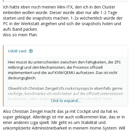
Ich hätte eben noch meinen Mini-ITX, den ich in den Cluster
einbinden wollen würde. Dieser würde aber nur alle 1-2 Tage
starten und die snapshots machen. 1-2x wöchentlich würde der
PC in der Werkstatt angehen und sich die snapshots holen und
aufs Band packen.
Also so mein Plan.
UdoB said:
Hier musst du unterscheiden zwischen den Fähigkeiten, die ZFS
mitbringt und
den
Mechanismen, die Proxmox offiziell
implementiert und die auf KVM/QEMU aufsetzen. Das ist nicht
deckungsgleich.
Obwohl ich Christian Zengel/zfs.rocks/sysops.tv ebenfalls gerne
verfolge, beschränke ich mich lieber auf die offiziell unterstützen
Funktionen. Alles andere driftet sonst sehr schnell in "nicht
Click to expand...
supported"-Szenarien ab.
Also Christian Zengel macht das ja mit Cockpit und da hat es
Der offizielle Snapshot-Mechanismus hat tatsächlich die
super geklappt. Allerdings ist mir auch vollkommen klar, das er in
Einschränkung, dass man erst neuere Snapshots löschen muss,
einer anderen Liga spielt. Mir geht es um Stabilität und
wenn man einen älteren wiederherstellen will.
unkomplizierte Administrierbarkeit in meinem Home-System. Will