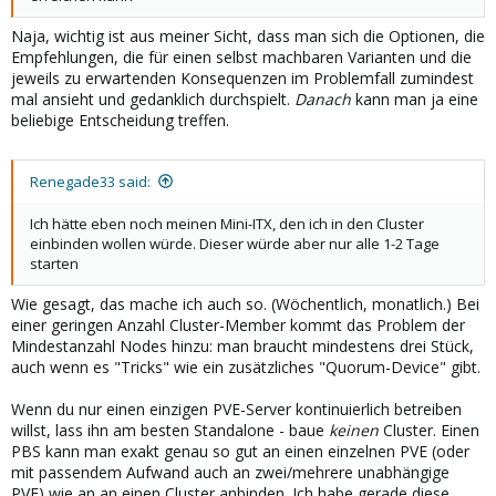
Naja, wichtig ist aus meiner Sicht, dass man sich die Optionen, die
Empfehlungen, die für einen selbst machbaren Varianten und die
jeweils zu erwartenden Konsequenzen im Problemfall zumindest
mal ansieht und gedanklich durchspielt.
Danach
kann man ja eine
beliebige Entscheidung treffen.
Renegade33 said:
Ich hätte eben noch meinen Mini-ITX, den ich in den Cluster
einbinden wollen würde. Dieser würde aber nur alle 1-2 Tage
starten
Wie gesagt, das mache ich auch so. (Wöchentlich, monatlich.) Bei
einer geringen Anzahl Cluster-Member kommt das Problem der
Mindestanzahl Nodes hinzu: man braucht mindestens drei Stück,
auch wenn es "Tricks" wie ein zusätzliches "Quorum-Device" gibt.
Wenn du nur einen einzigen PVE-Server kontinuierlich betreiben
willst, lass ihn am besten Standalone - baue
keinen
Cluster. Einen
PBS kann man exakt genau so gut an einen einzelnen PVE (oder
mit passendem Aufwand auch an zwei/mehrere unabhängige
PVE) wie an an einen Cluster anbinden. Ich habe gerade diese