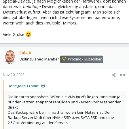
Special-Device, je nach Möglichkeiten der Hardware), dort können
dann zwei
beliebige
Devices gleichzeitig ausfallen, ohne dass
Datenverlust auftritt. Aber das ist echt langsam! Man sollte sich
dies gut überlegen - wenn ich diese Systeme neu bauen würde,
wären wohl auch dies (multiple) Mirrors.
Viele Grüße
Falk R.
Distinguished Member
Proxmox Subscriber
Nov 20, 2023
#18
Renegade33 said:
Die linearen snapshots. WEnn die VMs im zfs liegen kann man ja
nur den letzten snapshot rebuilden und keinen vorhergehenden
direkt.
Das Backup wäre bei mir nachts, wo eh kein Nutzen ist. Der
Backup Server läuft über NVMe SSD bzw. SATA SSD und eine
2,5Gbit Verbindung an den Server.
.