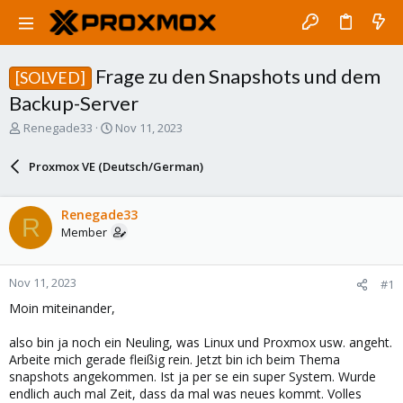
Frage zu den Snapshots und dem
[SOLVED]
Backup-Server
T
S
Renegade33
Nov 11, 2023
h
t
r
a
Proxmox VE (Deutsch/German)
e
r
a
t
d
d
Renegade33
R
s
a
Member
t
t
a
e
r
Nov 11, 2023
#1
t
e
Moin miteinander,
r
also bin ja noch ein Neuling, was Linux und Proxmox usw. angeht.
Arbeite mich gerade fleißig rein. Jetzt bin ich beim Thema
snapshots angekommen. Ist ja per se ein super System. Wurde
endlich auch mal Zeit, dass da mal was neues kommt. Volles