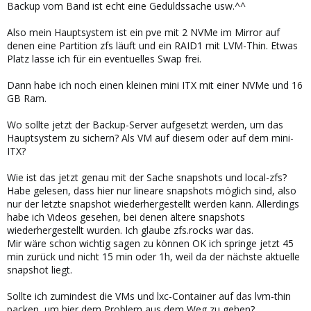
Backup vom Band ist echt eine Geduldssache usw.^^
Also mein Hauptsystem ist ein pve mit 2 NVMe im Mirror auf
denen eine Partition zfs läuft und ein RAID1 mit LVM-Thin. Etwas
Platz lasse ich für ein eventuelles Swap frei.
Dann habe ich noch einen kleinen mini ITX mit einer NVMe und 16
GB Ram.
Wo sollte jetzt der Backup-Server aufgesetzt werden, um das
Hauptsystem zu sichern? Als VM auf diesem oder auf dem mini-
ITX?
Wie ist das jetzt genau mit der Sache snapshots und local-zfs?
Habe gelesen, dass hier nur lineare snapshots möglich sind, also
nur der letzte snapshot wiederhergestellt werden kann. Allerdings
habe ich Videos gesehen, bei denen ältere snapshots
wiederhergestellt wurden. Ich glaube zfs.rocks war das.
Mir wäre schon wichtig sagen zu können OK ich springe jetzt 45
min zurück und nicht 15 min oder 1h, weil da der nächste aktuelle
snapshot liegt.
Sollte ich zumindest die VMs und lxc-Container auf das lvm-thin
packen, um hier dem Problem aus dem Weg zu gehen?