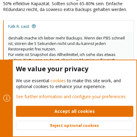
50% effektive Kapazität. Sollten schon 65-80% sein. Einfache
REdundanz reicht, da sowieso extra Backups gehalten werden.
Falk R. said:
deshalb mache ich lieber mehr Backups. Wenn der PBS schnell
ist, stören die 5 Sekunden nicht und du kannst jeden
Restorepunkt frei nutzen.
Für viele ist Snapshot das Allheilmittel, ich sehe das etwas
anders. Nett wenn es da ist, aber kein Must Have für mich.
We value your privacy
Ja bei mir soll alles quasi alle 1-2 Tage gesichert werden und dann
nochmal 1x Woche. Zwischendrin hätte ich mir überlegt alle 30
We use essential
cookies
to make this site work, and
min eines als "temporärer" zu fahren, falls mal beim Arbeiten an
optional cookies to enhance your experience.
den Daten was schief geht.
See further information and configure your preferences
UdoB
Accept all cookies
Distinguished Member
Proxmox Subscriber
Reject optional cookies
Top
Bott
Nov 20, 2023
#20