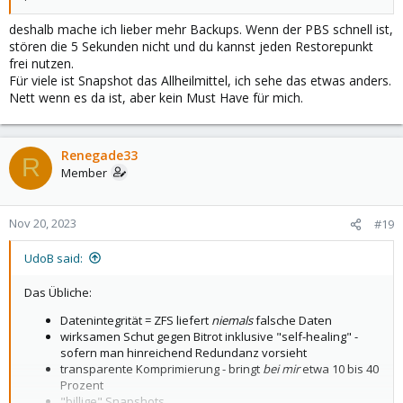
deshalb mache ich lieber mehr Backups. Wenn der PBS schnell ist,
stören die 5 Sekunden nicht und du kannst jeden Restorepunkt
frei nutzen.
Für viele ist Snapshot das Allheilmittel, ich sehe das etwas anders.
Nett wenn es da ist, aber kein Must Have für mich.
Renegade33
R
Member
Nov 20, 2023
#19
UdoB said:
Das Übliche:
Datenintegrität = ZFS liefert
niemals
falsche Daten
wirksamen Schut gegen Bitrot inklusive "self-healing" -
sofern man hinreichend Redundanz vorsieht
transparente Komprimierung - bringt
bei mir
etwa 10 bis 40
Prozent
"billige" Snapshots