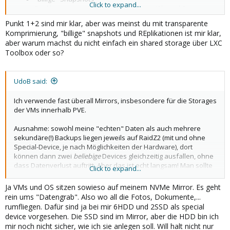
Click to expand...
Replikation zwischen meinen Nodes = "Shared Storage
für Arme" = funktioniert
für mich
sehr gut
Punkt 1+2 sind mir klar, aber was meinst du mit transparente
Komprimierung, "billige" snapshots und REplikationen ist mir klar,
aber warum machst du nicht einfach ein shared storage über LXC
Toolbox oder so?
UdoB said:
Ich verwende fast überall Mirrors, insbesondere für die Storages
der VMs innerhalb PVE.
Ausnahme: sowohl meine "echten" Daten als auch mehrere
sekundäre(!) Backups liegen jeweils auf RaidZ2 (mit und ohne
Special-Device, je nach Möglichkeiten der Hardware), dort
können dann zwei
beliebige
Devices gleichzeitig ausfallen, ohne
dass Datenverlust auftritt. Aber das ist echt langsam! Man sollte
Click to expand...
sich dies gut überlegen - wenn ich diese Systeme neu bauen
würde, wären wohl auch dies (multiple) Mirrors.
Ja VMs und OS sitzen sowieso auf meinem NVMe Mirror. Es geht
rein ums "Datengrab". Also wo all die Fotos, Dokumente,...
rumfliegen. Dafür sind ja bei mir 6HDD und 2SSD als special
device vorgesehen. Die SSD sind im Mirror, aber die HDD bin ich
mir noch nicht sicher, wie ich sie anlegen soll. Will halt nicht nur