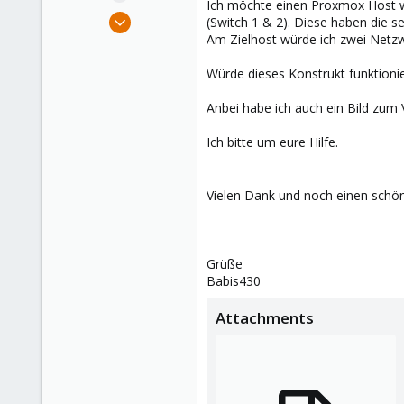
Ich möchte einen Proxmox Host wi
e
Apr 7, 2024
(Switch 1 & 2). Diese haben die s
r
6
Am Zielhost würde ich zwei Netzw
1
Würde dieses Konstrukt funktioni
8
Munich
Anbei habe ich auch ein Bild zum 
Ich bitte um eure Hilfe.
Vielen Dank und noch einen sch
Grüße
Babis430
Attachments