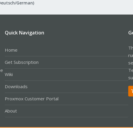
Deutsch/German)
Quick Navigation
G
Th
Home
ru
Get Subscription
se
le
Te
Wiki
su
Downloads
Proxmox Customer Portal
About