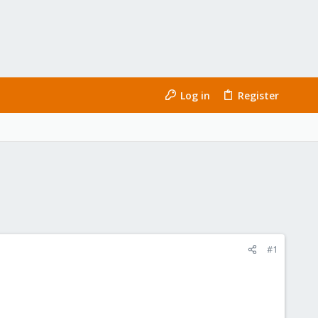
Log in
Register
#1