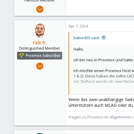
Sep 14, 2022
1,718
636
Apr 7, 2024
123
Germany
babis430 said:
Falk R.
Distinguished Member
Hallo,
Proxmox Subscriber
ich bin neu in Proxmox und hätte
Aug 2, 2021
Ich möchte einen Proxmox Host w
6,852
1 & 2). Diese haben die selbe LAC
2,915
Am Zielhost würde ich zwei Netzw
278
Würde dieses Konstrukt funktion
47
Wenn das zwei unabhängige Switch
Alfhausen, Germany
Anbei habe ich auch ein Bild zum
unterstützen auch MLAG oder du h
roesing.it
Ich bitte um eure Hilfe.
Fragen zu Proxmox im Allgemeinen o
Vielen Dank und noch einen sc