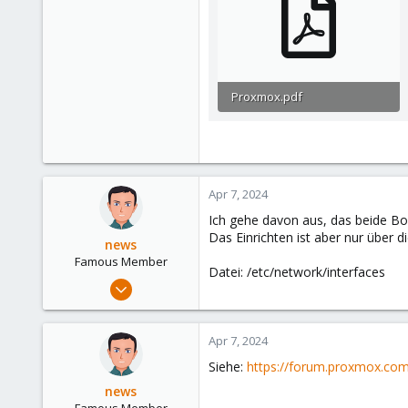
Proxmox.pdf
66 KB · Views: 30
Apr 7, 2024
Ich gehe davon aus, das beide Bo
Das Einrichten ist aber nur über 
news
Famous Member
Datei: /etc/network/interfaces
Sep 14, 2022
1,718
636
Apr 7, 2024
123
Siehe:
https://forum.proxmox.co
Germany
news
Famous Member