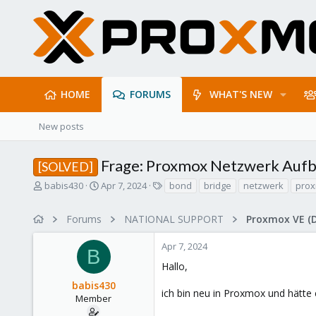
HOME
FORUMS
WHAT'S NEW
New posts
Frage: Proxmox Netzwerk Auf
[SOLVED]
T
S
T
babis430
Apr 7, 2024
bond
bridge
netzwerk
pro
h
t
a
r
a
g
Forums
NATIONAL SUPPORT
Proxmox VE (
e
r
s
a
t
Apr 7, 2024
d
d
B
s
a
Hallo,
t
t
babis430
a
e
ich bin neu in Proxmox und hätte 
r
Member
t