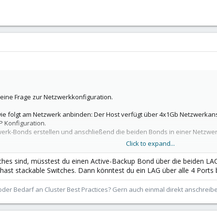
 eine Frage zur Netzwerkkonfiguration.
ie folgt am Netzwerk anbinden: Der Host verfügt über 4x1Gb Netzwerkansc
P Konfiguration.
erk-Bonds erstellen und anschließend die beiden Bonds in einer Netzwerk
Click to expand...
ieren, oder würde ich eine Loop in meinem Netzwerk verursachen?
es sind, müsstest du einen Active-Backup Bond über die beiden LAC
 Veranschaulichen beigefügt.
ast stackable Switches. Dann könntest du ein LAG über alle 4 Ports 
der Bedarf an Cluster Best Practices? Gern auch einmal direkt anschrei
hönen Sonntag