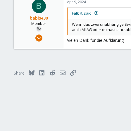
Apr 9, 2024
B
Falk R. said:
Grüße
babis430
Babis430
Member
Wenn das zwei unabhängige Switc
auch MLAG oder du hast stackable
Apr 7, 2024
Vielen Dank für die Aufklärung!
6
1
8
Munich
Bluesky
LinkedIn
Reddit
Email
Link
Share: